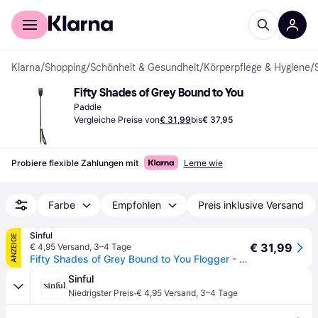
Für Shopper
Für Händler
Klarna
/
Shopping
/
Schönheit & Gesundheit
/
Körperpflege & Hygiene
/
Fifty Shades of Grey Bound to You
Paddle
Vergleiche Preise von
€ 31,99
bis
€ 37,95
Probiere flexible Zahlungen mit
Lerne wie
Farbe
Empfohlen
Preis inklusive Versand
Sinful
ANZEIGE
€ 31,99
€ 4,95 Versand
,
3–4 Tage
Fifty Shades of Grey Bound to You Flogger - Schwarz
Sinful
·
Niedrigster Preis
€ 4,95 Versand
,
3–4 Tage