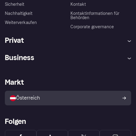
Sicherheit
Kontakt
Nachhaltigkeit
Kontaktinformationen für
Behörden
Weiterverkaufen
Corporate governance
Privat
Hilfe
Käuferschutzrichtlinien
Business
Einloggen
Beschwerden
Händlersupport
Entwicklerseite
Klarna App
Datenschutzeinstellungen
Händlerportal
Betriebsstatus
Markt
Shops entdecken
Dein Widerrufsrecht
Mit Klarna verkaufen
Plattformen und Partner
Österreich
Folgen