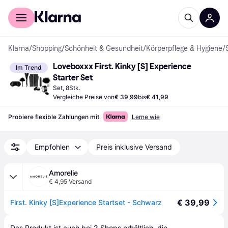
Für Shopper
Für Händler
Klarna
/
Shopping
/
Schönheit & Gesundheit
/
Körperpflege & Hygiene
/
Loveboxxx First. Kinky [S] Experience 
Im Trend
Starter Set
Set, 8Stk.
Vergleiche Preise von
€ 39,99
bis
€ 41,99
Probiere flexible Zahlungen mit
Lerne wie
Empfohlen
Preis inklusive Versand
Amorelie
€ 4,95 Versand
€ 39,99
First. Kinky [S]Experience Startset - Schwarz
Das Produkt ist auch bei 
2
Shops
 erhältlich, die 