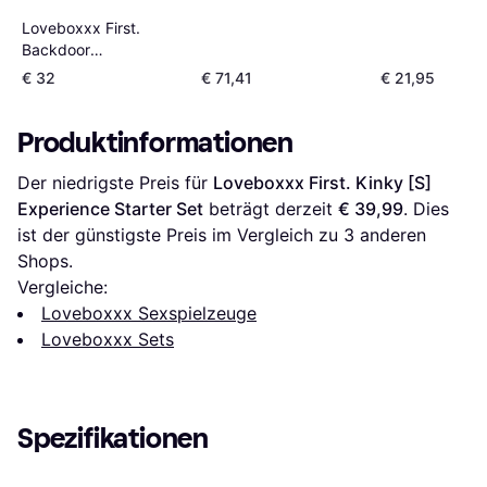
Loveboxxx First.
Backdoor
[S]Experience Starter
€ 32
€ 71,41
€ 21,95
Set
Produktinformationen
Der niedrigste Preis für 
Loveboxxx First. Kinky [S] 
Experience Starter Set
 beträgt derzeit 
€ 39,99
. Dies 
ist der günstigste Preis im Vergleich zu 
3
 anderen 
Shops.
Vergleiche:
Loveboxxx Sexspielzeuge
Loveboxxx Sets
Spezifikationen