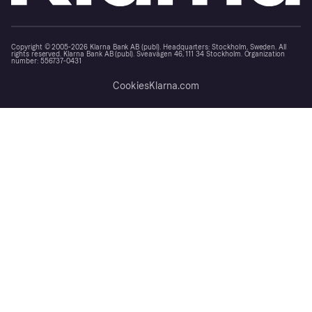
Copyright © 2005-2026 Klarna Bank AB (publ). Headquarters: Stockholm, Sweden. All
rights reserved. Klarna Bank AB (publ). Sveavägen 46, 111 34 Stockholm. Organization
number: 556737-0431
Cookies
Klarna.com