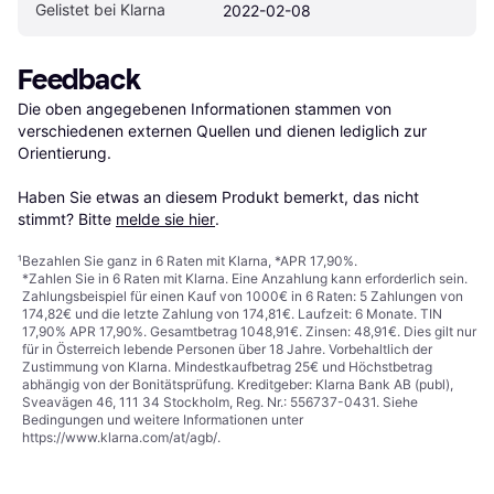
Gelistet bei Klarna
2022-02-08
Feedback
Die oben angegebenen Informationen stammen von 
verschiedenen externen Quellen und dienen lediglich zur 
Orientierung.

Haben Sie etwas an diesem Produkt bemerkt, das nicht 
stimmt? Bitte 
melde sie hier
.
¹
Bezahlen Sie ganz in 6 Raten mit Klarna, *APR 17,90%.
*Zahlen Sie in 6 Raten mit Klarna. Eine Anzahlung kann erforderlich sein.
Zahlungsbeispiel für einen Kauf von 1000€ in 6 Raten: 5 Zahlungen von
174,82€ und die letzte Zahlung von 174,81€. Laufzeit: 6 Monate. TIN
17,90% APR 17,90%. Gesamtbetrag 1048,91€. Zinsen: 48,91€. Dies gilt nur
für in Österreich lebende Personen über 18 Jahre. Vorbehaltlich der
Zustimmung von Klarna. Mindestkaufbetrag 25€ und Höchstbetrag
abhängig von der Bonitätsprüfung. Kreditgeber: Klarna Bank AB (publ),
Sveavägen 46, 111 34 Stockholm, Reg. Nr.: 556737-0431. Siehe
Bedingungen und weitere Informationen unter
https://www.klarna.com/at/agb/
.