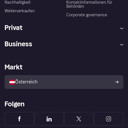
Nachhaltigkeit
Kontaktinformationen für
Behörden
Weiterverkaufen
Corporate governance
Privat
Hilfe
Käuferschutzrichtlinien
Business
Einloggen
Beschwerden
Händlersupport
Entwicklerseite
Klarna App
Datenschutzeinstellungen
Händlerportal
Betriebsstatus
Markt
Shops entdecken
Dein Widerrufsrecht
Mit Klarna verkaufen
Plattformen und Partner
Österreich
Folgen