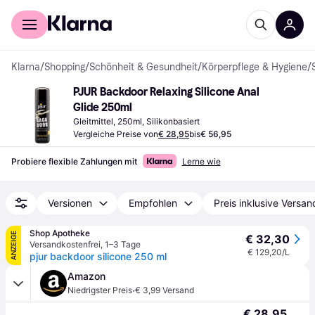
Für Shopper
Für Händler
Klarna
/
Shopping
/
Schönheit & Gesundheit
/
Körperpflege & Hygiene
/
PJUR Backdoor Relaxing Silicone Anal 
Glide 250ml
Gleitmittel, 250ml, Silikonbasiert
Vergleiche Preise von
€ 28,95
bis
€ 56,95
Probiere flexible Zahlungen mit
Lerne wie
Versionen
Empfohlen
Preis inklusive Versan
Shop Apotheke
ANZEIGE
€ 32,30
Versandkostenfrei
,
1–3 Tage
€ 129,20/L
pjur backdoor silicone 250 ml
Amazon
·
Niedrigster Preis
€ 3,99 Versand
€ 28,95