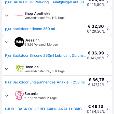
pjur BACK DOOR Relaxing - Analgleitgel auf Silikonbasis - für intensiven Analsex - extra lange gleitfähig (250ml)
€ 115,80/L
Shop Apotheke
Versandkostenfrei
,
1–3 Tage
€ 32,30
pjur backdoor silicone 250 ml
€ 129,20/L
DressInn
€ 5,99 Versand
,
Morgen
€ 36,99
Pjur Backdoor Silicone 250ml Lubricant Durchsichtig
€ 147,96/L
Hood.de
Versandkostenfrei
,
5–6 Tage
€ 36,78
Pjur Backdoor Entspannendes Analgel - 250 ml
€ 147,12/L
Sexonic
€ 7,63 Versand
,
2 Tage
€ 46,13
PJUR - BACK DOOR RELAXING ANAL LUBRICANT JOJOBA 250 ML
€ 184,52/L