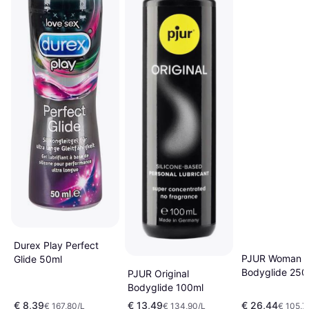
Durex Play Perfect
PJUR Woman
Glide 50ml
Bodyglide 250
PJUR Original
Bodyglide 100ml
€ 8,39
€ 13,49
€ 26,44
€ 167,80/L
€ 134,90/L
€ 105,7