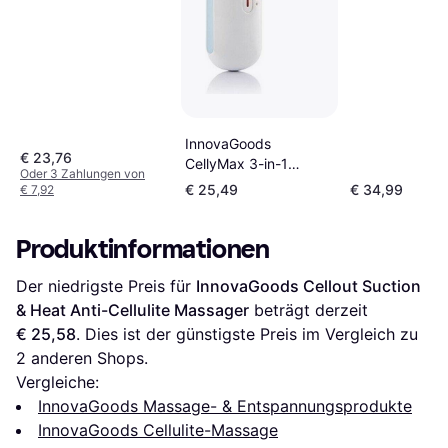
InnovaGoods
€ 23,76
CellyMax 3-in-1
Oder 3 Zahlungen von
Ultrasonic Cavitation
€ 25,49
€ 34,99
€ 7,92
Massager
Produktinformationen
Der niedrigste Preis für 
InnovaGoods Cellout Suction 
& Heat Anti-Cellulite Massager
 beträgt derzeit 
€ 25,58
. Dies ist der günstigste Preis im Vergleich zu 
2
 anderen Shops.
Vergleiche:
InnovaGoods Massage- & Entspannungsprodukte
InnovaGoods Cellulite-Massage