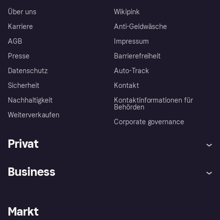
Über uns
Wikipink
Karriere
Anti-Geldwäsche
AGB
Impressum
Presse
Barrierefreiheit
Datenschutz
Auto-Track
Sicherheit
Kontakt
Nachhaltigkeit
Kontaktinformationen für
Behörden
Weiterverkaufen
Corporate governance
Privat
Hilfe
Käuferschutzrichtlinien
Business
Einloggen
Beschwerden
Händlersupport
Entwicklerseite
Klarna App
Datenschutzeinstellungen
Händlerportal
Betriebsstatus
Markt
Shops entdecken
Dein Widerrufsrecht