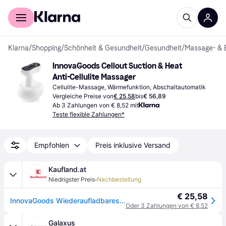
Für Shopper
Für Händler
Klarna
/
Shopping
/
Schönheit & Gesundheit
/
Gesundheit
/
Massage- & 
InnovaGoods Cellout Suction & Heat 
Anti-Cellulite Massager
Cellulite-Massage, Wärmefunktion, Abschaltautomatik
Vergleiche Preise von
€ 25,58
bis
€ 56,89
Ab 3 Zahlungen von € 8,52 mit
Teste flexible Zahlungen*
Empfohlen
Preis inklusive Versand
Kaufland.at
·
Niedrigster Preis
Nachbestellung
€ 25,58
InnovaGoods Wiederaufladbares Anti-Cellulite Massagegerät mit Saugglocke und Wärmefunktion Cellout Für glatte Haut, Massagegerät zur Hautstraffung
Oder 3 Zahlungen von € 8,52
Galaxus