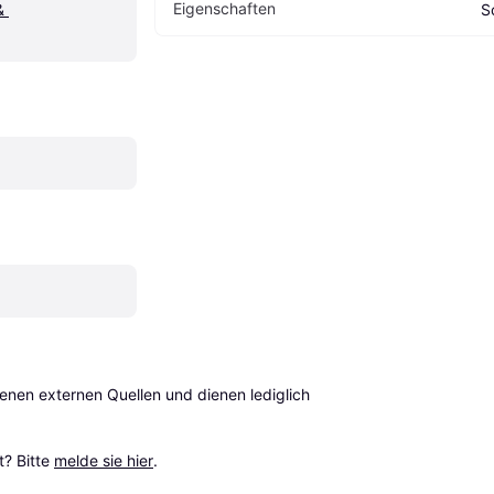
Eigen­schaften
 
S
en externen Quellen und dienen lediglich 
? Bitte 
melde sie hier
.