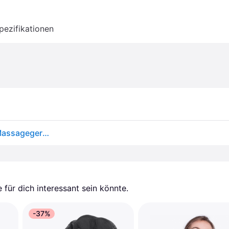
pezifikationen
InnovaGoods, Massagegerät, Kompaktes Shiatsu-Massagegerät, wiederaufladbar Kompatsu
für dich interessant sein könnte.
-37%