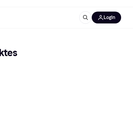
Login
Weitere Informationen
sstattung
M
Was ist Klarna?
tes 
tegorien