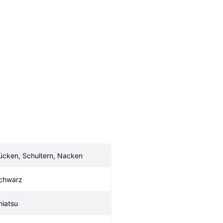
ücken, Schultern, Nacken
chwarz
hiatsu