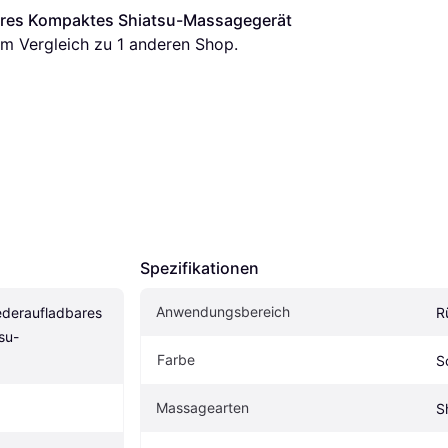
res Kompaktes Shiatsu-Massagegerät
s im Vergleich zu 1 anderen Shop.
Spezifikationen
Anwendungsbereich
deraufladbares 
R
su-
Farbe
S
Massagearten
S