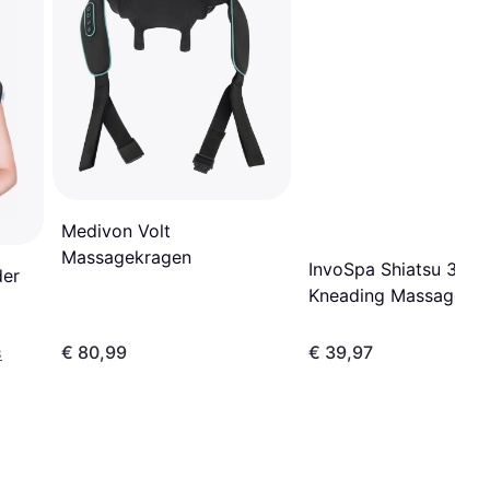
Medivon Volt
Massagekragen
InvoSpa Shiatsu 3D
der
Kneading Massager
€ 80,99
€ 39,97
3