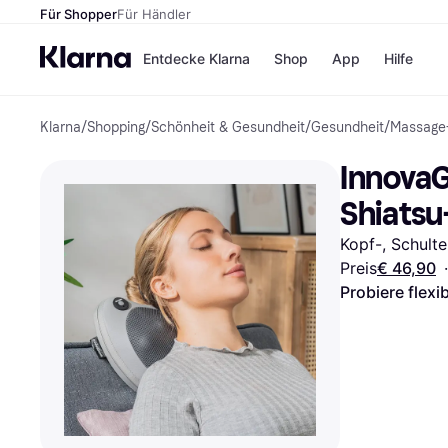
Für Shopper
Für Händler
Entdecke Klarna
Shop
App
Hilfe
Klarna
/
Shopping
/
Schönheit & Gesundheit
/
Gesundheit
/
Massage
Zahlungsmethoden
Shops
Zahlungsmethoden
MediaM
InnovaG
Sofort bezahlen
H&M
Bezahle in 3
Temu
Shiatsu
Teilzahlungen
Kauflan
Bezahle in bis zu 30
Samsu
Kopf-, Schult
Tagen
Preis
€ 46,90
·
Ratenzahlung
Probiere flexi
Alle Shops