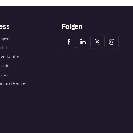
ess
Folgen
pport
rtal
a verkaufen
rseite
tatus
en und Partner