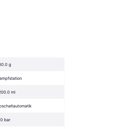
80.0 g
ampfstation
200.0 ml
bschaltautomatik
.0 bar