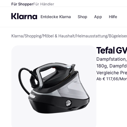
Für Shopper
Für Händler
Entdecke Klarna
Shop
App
Hilfe
Klarna
/
Shopping
/
Möbel & Haushalt
/
Heimausstattung
/
Bügeleise
Zahlungsmethoden
Shops
Zahlungsmethoden
MediaM
Tefal G
Sofort bezahlen
H&M
Bezahle in 3 Teilzahlunge
Temu
Dampfstation,
Bezahle in bis zu 30 Tage
Kauflan
Ratenzahlung
Samsu
180g, Dampfdr
Vergleiche Pr
Ab € 117,66/Mon
Alle Shops