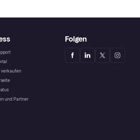
ess
Folgen
pport
rtal
a verkaufen
rseite
tatus
en und Partner