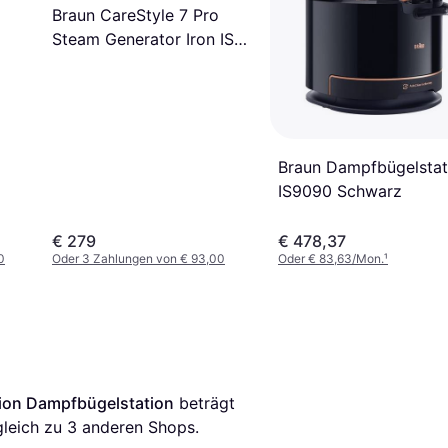
Braun CareStyle 7 Pro
Steam Generator Iron IS
7286
Braun Dampfbügelstat
IS9090 Schwarz
€ 279
€ 478,37
0
Oder 3 Zahlungen von € 93,00
Oder € 83,63/Mon.
¹
sion Dampfbügelstation
 beträgt 
gleich zu 
3
 anderen Shops.