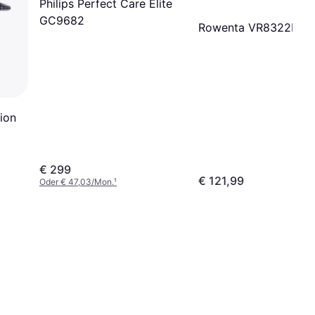
Philips Perfect Care Elite
GC9682
Rowenta VR8322F0
ion
€ 299
€ 121,99
Oder € 47,03/Mon.
¹