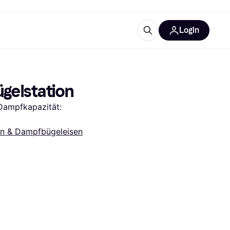
Login
Weitere Informationen
sstattung
M
Was ist Klarna?
ügelstation
Dampfkapazität: 
en & Dampfbügeleisen
tegorien