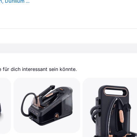
Tefal Pro Express Vision GV9821, 3000 W, 800 g/min, Durilium AirGlide Autoclean soleplate, 9 bar, 1,2 l, 180 g/min
für dich interessant sein könnte.