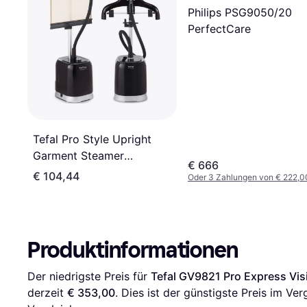
Philips PSG9050/20
PerfectCare
Tefal Pro Style Upright
Garment Steamer
€ 666
IT3480E1
€ 104,44
Oder 3 Zahlungen von € 222,0
Produktinformationen
Der niedrigste Preis für 
Tefal GV9821 Pro Express Vi
derzeit 
€ 353,00
. Dies ist der günstigste Preis im Ver