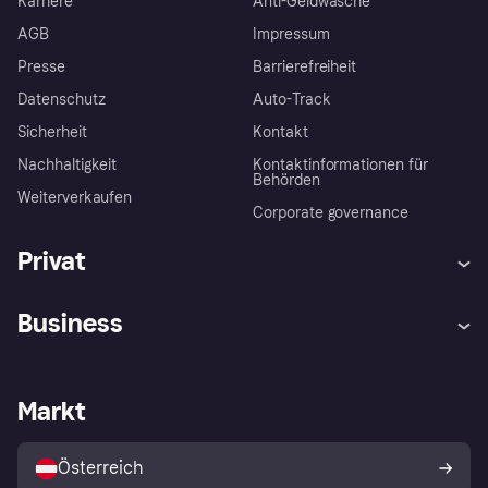
Karriere
Anti-Geldwäsche
AGB
Impressum
Presse
Barrierefreiheit
Datenschutz
Auto-Track
Sicherheit
Kontakt
Nachhaltigkeit
Kontaktinformationen für
Behörden
Weiterverkaufen
Corporate governance
Privat
Hilfe
Käuferschutzrichtlinien
Business
Einloggen
Beschwerden
Händlersupport
Entwicklerseite
Klarna App
Datenschutzeinstellungen
Händlerportal
Betriebsstatus
Markt
Shops entdecken
Dein Widerrufsrecht
Mit Klarna verkaufen
Plattformen und Partner
Österreich