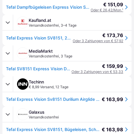
€ 151,09
Tefal Dampfbügeleisen Express Vision SV8151 - steam generator iron - sole plate: Durilium AirGlide Autoclean
Oder € 26,42/Mon.
¹
Kaufland.at
Versandkostenfrei
,
3–4 Tage
€ 173,76
Tefal Express Vision SV8151, 2800 W, 500 g/min, Durilium AirGlide Autoclean soleplate, 7 bar, 1,8 l, 130 g/min
Oder 3 Zahlungen von € 57,92
MediaMarkt
Versandkostenfrei
,
3 Tage
€ 159,99
Tefal SV8151 Express Vision Dampfbügelstation (7 bar, 2800 Watt, 1,8 l Wassertank, Blau)
Oder 3 Zahlungen von € 53,33
Techinn
€ 8,99 Versand
,
12 Tage
€ 163,99
Tefal Express Vision Sv8151 Durilium Airglide Autoclean Soleplate 1.8l 2800w Steam Iron Blau One Size / EU Plug 220V
Galaxus
Versandkostenfrei
€ 163,98
Tefal Express Vision SV8151, Bügeleisen, Schwarz, Blau