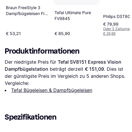
Braun FreeStyle 3
Tefal Ultimate Pure
Dampfbügeleisen FI
Philips DST80
FV9845
3194
€ 79,99
Oder 3 Zahlunge
€ 53,21
€ 85,90
€ 26,66
Produktinformationen
Der niedrigste Preis für 
Tefal SV8151 Express Vision 
Dampfbügelstation
 beträgt derzeit 
€ 151,09
. Dies ist 
der günstigste Preis im Vergleich zu 
5
 anderen Shops.
Vergleiche:
Tefal Bügeleisen & Dampfbügeleisen
Spezifikationen