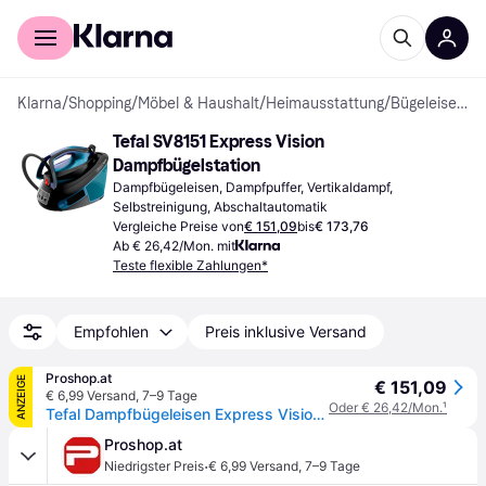
Für Shopper
Für Händler
Klarna
/
Shopping
/
Möbel & Haushalt
/
Heimausstattung
/
Bügeleisen & Dampfbügeleisen
Tefal SV8151 Express Vision 
Dampfbügelstation
Dampfbügeleisen, Dampfpuffer, Vertikaldampf, 
Selbstreinigung, Abschaltautomatik
Vergleiche Preise von
€ 151,09
bis
€ 173,76
Ab € 26,42/Mon. mit
Teste flexible Zahlungen*
Empfohlen
Preis inklusive Versand
Proshop.at
ANZEIGE
€ 151,09
€ 6,99 Versand
,
7–9 Tage
Oder € 26,42/Mon.
¹
Tefal Dampfbügeleisen Express Vision SV8151 - steam generator iron - sole plate: Durilium AirGlide Autoclean
Proshop.at
·
Niedrigster Preis
€ 6,99 Versand
,
7–9 Tage