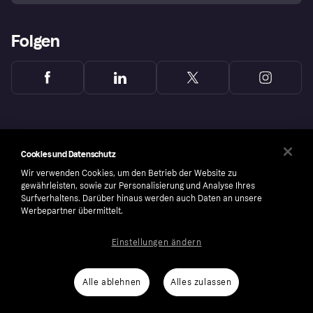
Folgen
Cookies und Datenschutz
Wir verwenden Cookies, um den Betrieb der Website zu
gewährleisten, sowie zur Personalisierung und Analyse Ihres
Surfverhaltens. Darüber hinaus werden auch Daten an unsere
Werbepartner übermittelt.
Einstellungen ändern
Copyright © 2005-2026 Klarna Bank AB (publ). Headquarters: Stockholm, Sweden. All
rights reserved. Klarna Bank AB (publ). Sveavägen 46, 111 34 Stockholm. Organization
number: 556737-0431
Alle ablehnen
Alles zulassen
Cookies
Klarna.com