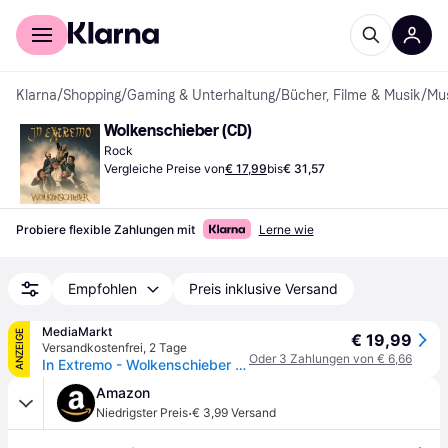
Für Shopper
Für Händler
Klarna
/
Shopping
/
Gaming & Unterhaltung
/
Bücher, Filme & Musik
/
Mu
Wolkenschieber (CD)
Rock
Vergleiche Preise von
€ 17,99
bis
€ 31,57
Probiere flexible Zahlungen mit
Lerne wie
Empfohlen
Preis inklusive Versand
MediaMarkt
ANZEIGE
€ 19,99
Versandkostenfrei
,
2 Tage
Oder 3 Zahlungen von € 6,66
In Extremo - Wolkenschieber [CD]
Amazon
·
Niedrigster Preis
€ 3,99 Versand