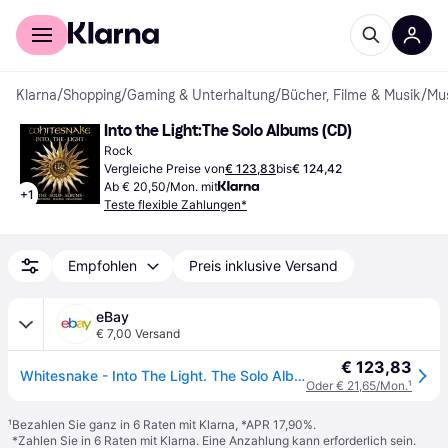
Für Shopper
Für Händler
Klarna
/
Shopping
/
Gaming & Unterhaltung
/
Bücher, Filme & Musik
/
Mu
Into the Light:The Solo Albums (CD)
Rock
Vergleiche Preise von
€ 123,83
bis
€ 124,42
Ab € 20,50/Mon. mit
+
1
Teste flexible Zahlungen*
Empfohlen
Preis inklusive Versand
eBay
€ 7,00 Versand
€ 123,83
Whitesnake - Into The Light. The Solo Albums (2024) 6 CD+Book Pre-oreder
Oder € 21,65/Mon.
¹
¹
Bezahlen Sie ganz in 6 Raten mit Klarna, *APR 17,90%.
*Zahlen Sie in 6 Raten mit Klarna. Eine Anzahlung kann erforderlich sein.