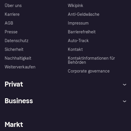
Über uns
Wikipink
Karriere
Anti-Geldwäsche
AGB
Impressum
Presse
Barrierefreiheit
Datenschutz
Auto-Track
Sicherheit
Kontakt
Nachhaltigkeit
Kontaktinformationen für
Behörden
Weiterverkaufen
Corporate governance
Privat
Hilfe
Käuferschutzrichtlinien
Business
Einloggen
Beschwerden
Händlersupport
Entwicklerseite
Klarna App
Datenschutzeinstellungen
Händlerportal
Betriebsstatus
Markt
Shops entdecken
Dein Widerrufsrecht
Mit Klarna verkaufen
Plattformen und Partner