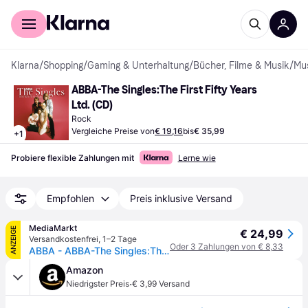
Für Shopper
Für Händler
Klarna
/
Shopping
/
Gaming & Unterhaltung
/
Bücher, Filme & Musik
/
Mu
ABBA-The Singles:The First Fifty Years 
Ltd. (CD)
Rock
Vergleiche Preise von
€ 19,16
bis
€ 35,99
+
1
Probiere flexible Zahlungen mit
Lerne wie
Empfohlen
Preis inklusive Versand
MediaMarkt
ANZEIGE
€ 24,99
Versandkostenfrei
,
1–2 Tage
Oder 3 Zahlungen von € 8,33
ABBA - ABBA-The Singles:The First Fifty Years (Ltd. 2CD) [CD]
Amazon
·
Niedrigster Preis
€ 3,99 Versand