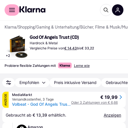
Für Shopper
Für Händler
Klarna
/
Shopping
/
Gaming & Unterhaltung
/
Bücher, Filme & Musik
/
Mu
God Of Angels Trust (CD)
Hardrock & Metal
Vergleiche Preise von
€ 14,43
bis
€ 33,22
+
2
Probiere flexible Zahlungen mit
Lerne wie
Empfohlen
Preis inklusive Versand
Gebrauchte
MediaMarkt
ANZEIGE
€ 19,99
Versandkostenfrei
,
3 Tage
Oder 3 Zahlungen von € 6,66
Volbeat - God Of Angels Trust [CD]
Gebraucht ab 
€ 13,39
 erhältlich.
Anzeigen
Amazon