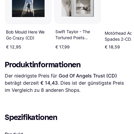
Swift Taylor - The
Bob Mould Here We
Motórhead Ace
Tortured Poets
Go Crazy (CD)
Spades 2-CD
Department 2024
Standard (CD)
€ 12,95
€ 17,99
€ 18,59
(CD)
Produktinformationen
Der niedrigste Preis für 
God Of Angels Trust (CD)
beträgt derzeit 
€ 14,43
. Dies ist der günstigste Preis 
im Vergleich zu 
8
 anderen Shops.
Spezifikationen