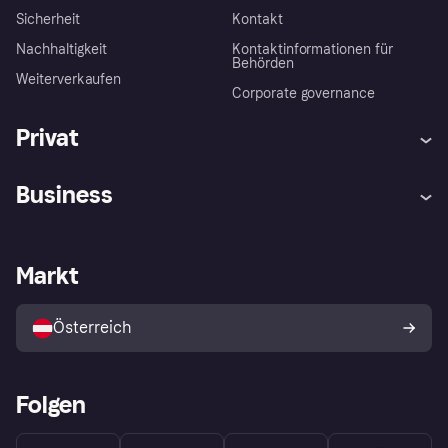
Sicherheit
Kontakt
Nachhaltigkeit
Kontaktinformationen für
Behörden
Weiterverkaufen
Corporate governance
Privat
Hilfe
Käuferschutzrichtlinien
Business
Einloggen
Beschwerden
Händlersupport
Entwicklerseite
Klarna App
Datenschutzeinstellungen
Händlerportal
Betriebsstatus
Markt
Shops entdecken
Dein Widerrufsrecht
Mit Klarna verkaufen
Plattformen und Partner
Österreich
Folgen