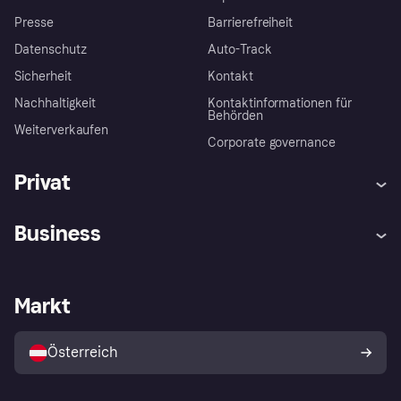
Presse
Barrierefreiheit
Datenschutz
Auto-Track
Sicherheit
Kontakt
Nachhaltigkeit
Kontaktinformationen für
Behörden
Weiterverkaufen
Corporate governance
Privat
Hilfe
Käuferschutzrichtlinien
Business
Einloggen
Beschwerden
Händlersupport
Entwicklerseite
Klarna App
Datenschutzeinstellungen
Händlerportal
Betriebsstatus
Markt
Shops entdecken
Dein Widerrufsrecht
Mit Klarna verkaufen
Plattformen und Partner
Österreich