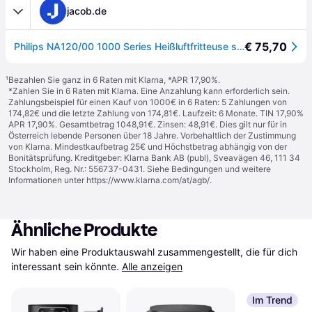
jacob.de
€ 75,70
Philips NA120/00 1000 Series Heißluftfritteuse schwarz (NA120/00)
¹
Bezahlen Sie ganz in 6 Raten mit Klarna, *APR 17,90%.
*Zahlen Sie in 6 Raten mit Klarna. Eine Anzahlung kann erforderlich sein.
Zahlungsbeispiel für einen Kauf von 1000€ in 6 Raten: 5 Zahlungen von
174,82€ und die letzte Zahlung von 174,81€. Laufzeit: 6 Monate. TIN 17,90%
APR 17,90%. Gesamtbetrag 1048,91€. Zinsen: 48,91€. Dies gilt nur für in
Österreich lebende Personen über 18 Jahre. Vorbehaltlich der Zustimmung
von Klarna. Mindestkaufbetrag 25€ und Höchstbetrag abhängig von der
Bonitätsprüfung. Kreditgeber: Klarna Bank AB (publ), Sveavägen 46, 111 34
Stockholm, Reg. Nr.: 556737-0431. Siehe Bedingungen und weitere
Informationen unter
https://www.klarna.com/at/agb/
.
Ähnliche Produkte
Wir haben eine Produktauswahl zusammengestellt, die für dich 
interessant sein könnte.
Alle anzeigen
Im Trend