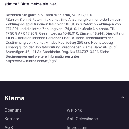
stimmt? Bitte 
melde sie hier
.
¹
Bezahlen Sie ganz in 6 Raten mit Klarna, *APR 17,90%.
*Zahlen Sie in 6 Raten mit Klarna. Eine Anzahlung kann erforderlich sein.
Zahlungsbeispiel für einen Kauf von 1000€ in 6 Raten: 5 Zahlungen von
174,82€ und die letzte Zahlung von 174,81€. Laufzeit: 6 Monate. TIN
17,90% APR 17,90%. Gesamtbetrag 1048,91€. Zinsen: 48,91€. Dies gilt nur
für in Österreich lebende Personen über 18 Jahre. Vorbehaltlich der
Zustimmung von Klarna. Mindestkaufbetrag 25€ und Höchstbetrag
abhängig von der Bonitätsprüfung. Kreditgeber: Klarna Bank AB (publ),
Sveavägen 46, 111 34 Stockholm, Reg. Nr.: 556737-0431. Siehe
Bedingungen und weitere Informationen unter
https://www.klarna.com/at/agb/
.
Klarna
Über uns
Wikipink
Karriere
Anti-Geldwäsche
AGB
Impressum