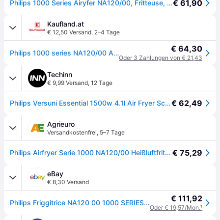
€ 61,90
Philips 1000 Series Airyfer NA120/00, Fritteuse, Schwarz
Kaufland.at
€ 12,50 Versand
,
2–4 Tage
€ 64,30
Philips 1000 series NA120/00 Airfryer 4,2 l, 4,2 l, Rapid Air, 200 °C, Einzelbild, Kunststoff, Metall, 0,8 m
Oder 3 Zahlungen von € 21,43
Techinn
€ 9,99 Versand
,
12 Tage
€ 62,49
Philips Versuni Essential 1500w 4.1l Air Fryer Schwarz 4.1 Liters / EU Plug 220V
Agrieuro
Versandkostenfrei
,
5–7 Tage
€ 75,29
Philips Airfryer Serie 1000 NA120/00 Heißluftfritteuse 4,2 Liter
eBay
€ 8,30 Versand
€ 111,92
Philips Friggitrice NA120 00 1000 SERIES Airfryer Schwarz Elektrische Fritteuse
Oder € 19,57/Mon.
¹