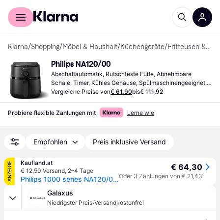
Für Shopper
Für Händler
Klarna
/
Shopping
/
Möbel & Haushalt
/
Küchengeräte
/
Fritteusen & Heißluftfritteusen
Philips NA120/00
Abschaltautomatik, Rutschfeste Füße, Abnehmbare 
Schale, Timer, Kühles Gehäuse, Spülmaschinengeeignet, 
1500 W, Kapazität: 0.8 kg
Vergleiche Preise von
€ 61,90
bis
€ 111,92
Probiere flexible Zahlungen mit
Lerne wie
Empfohlen
Preis inklusive Versand
Kaufland.at
ANZEIGE
€ 64,30
€ 12,50 Versand
,
2–4 Tage
Oder 3 Zahlungen von € 21,43
Philips 1000 series NA120/00 Airfryer 4,2 l, 4,2 l, Rapid Air, 200 °C, Einzelbild, Kunststoff, Metall, 0,8 m
Galaxus
·
Niedrigster Preis
Versandkostenfrei