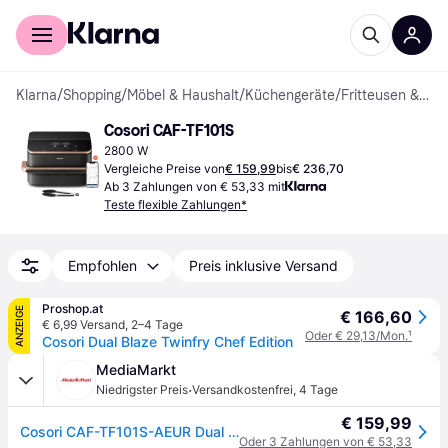
Für Shopper
Für Händler
Klarna
/
Shopping
/
Möbel & Haushalt
/
Küchengeräte
/
Fritteusen & Heißluftfritteusen
Cosori CAF-TF101S
2800 W
Vergleiche Preise von
€ 159,99
bis
€ 236,70
Ab 3 Zahlungen von € 53,33 mit
Teste flexible Zahlungen*
Empfohlen
Preis inklusive Versand
Proshop.at
ANZEIGE
€ 166,60
€ 6,99 Versand
,
2–4 Tage
Oder € 29,13/Mon.
¹
Cosori Dual Blaze Twinfry Chef Edition
MediaMarkt
·
Niedrigster Preis
Versandkostenfrei
,
4 Tage
€ 159,99
Cosori CAF-TF101S-AEUR Dual Blaze Twin Fry Heißluftfritteuse mit Trenneinsatz (10 l, 2800 Watt, Schwarz/Kupfer)
Oder 3 Zahlungen von € 53,33