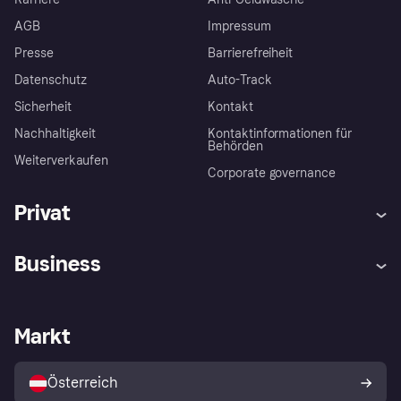
AGB
Impressum
Presse
Barrierefreiheit
Datenschutz
Auto-Track
Sicherheit
Kontakt
Nachhaltigkeit
Kontaktinformationen für
Behörden
Weiterverkaufen
Corporate governance
Privat
Hilfe
Käuferschutzrichtlinien
Business
Einloggen
Beschwerden
Händlersupport
Entwicklerseite
Klarna App
Datenschutzeinstellungen
Händlerportal
Betriebsstatus
Markt
Shops entdecken
Dein Widerrufsrecht
Mit Klarna verkaufen
Plattformen und Partner
Österreich