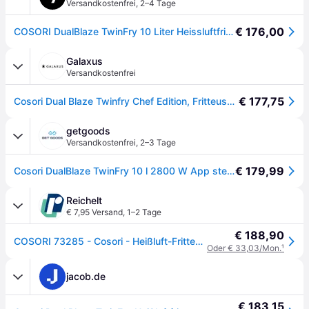
Versandkostenfrei
,
2–4 Tage
€ 176,00
COSORI DualBlaze TwinFry 10 Liter Heissluftfritteuse CAF-TF101S-AEUR schwarz - Schwarz
Galaxus
Versandkostenfrei
€ 177,75
Cosori Dual Blaze Twinfry Chef Edition, Fritteuse, Silber, Rosa, Grau, Schwarz
getgoods
Versandkostenfrei
,
2–3 Tage
€ 179,99
Cosori DualBlaze TwinFry 10 l 2800 W App steuerbar, Grillfunktion, spülmaschinenfest Dunkelgrau, Ro
Reichelt
€ 7,95 Versand
,
1–2 Tage
€ 188,90
COSORI 73285 - Cosori - Heißluft-Fritteuse Dual Blaze Twin Fry 10l schwarz/kupf
Oder € 33,03/Mon.
¹
jacob.de
€ 183,15