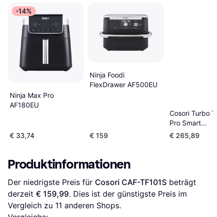
-14%
Ninja Foodi
FlexDrawer AF500EU
Ninja Max Pro
AF180EU
Cosori Turbo 
Pro Smart
Heißluftfritteu
€ 33,74
€ 159
€ 265,89
Watt Dunkelgr
Produktinformationen
Der niedrigste Preis für 
Cosori CAF-TF101S
 beträgt 
derzeit 
€ 159,99
. Dies ist der günstigste Preis im 
Vergleich zu 
11
 anderen Shops.