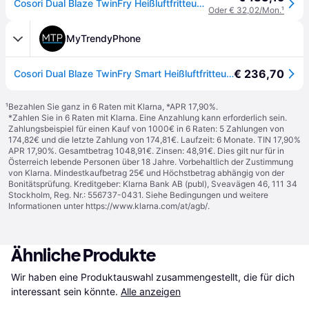
Cosori Dual Blaze TwinFry Heißluftfritteuse (CAF-TF101S-AEUR)
Oder € 32,02/Mon.
¹
MyTrendyPhone
€ 236,70
Cosori Dual Blaze TwinFry Smart Heißluftfritteuse 10l - 2800W - Schwarz
¹
Bezahlen Sie ganz in 6 Raten mit Klarna, *APR 17,90%.
*Zahlen Sie in 6 Raten mit Klarna. Eine Anzahlung kann erforderlich sein.
Zahlungsbeispiel für einen Kauf von 1000€ in 6 Raten: 5 Zahlungen von
174,82€ und die letzte Zahlung von 174,81€. Laufzeit: 6 Monate. TIN 17,90%
APR 17,90%. Gesamtbetrag 1048,91€. Zinsen: 48,91€. Dies gilt nur für in
Österreich lebende Personen über 18 Jahre. Vorbehaltlich der Zustimmung
von Klarna. Mindestkaufbetrag 25€ und Höchstbetrag abhängig von der
Bonitätsprüfung. Kreditgeber: Klarna Bank AB (publ), Sveavägen 46, 111 34
Stockholm, Reg. Nr.: 556737-0431. Siehe Bedingungen und weitere
Informationen unter
https://www.klarna.com/at/agb/
.
Ähnliche Produkte
Wir haben eine Produktauswahl zusammengestellt, die für dich 
interessant sein könnte.
Alle anzeigen