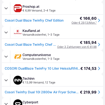
Proshop.at
€ 6,99 Versand
,
2–4 Tage
€ 166,60
Cosori Dual Blaze Twinfry Chef Edition
Oder € 29,13/Mon.
¹
Kaufland.at
Versandkostenfrei
,
1–3 Tage
€ 185,94
Cosori Dual Blaze Twinfry Chef Edition, Heißluftfritteuse, 10 l, 35 °C, 240 °C, Doppel, Dunkles Grau, Roségold
Oder 3 Zahlungen von € 61,98
Computeruniverse
Versandkostenfrei
,
1–3 Tage
€ 174,53
COSORI DualBlaze TwinFry 10 Liter Heissluftfritteuse CAF-TF101S-AEUR schwarz - Schwarz
Techinn
€ 13,99 Versand
,
12 Tage
€ 219,99
Cosori Twinfry Dual 10l 2800w Air Fryer Schwarz 10 Liters / EU Plug 220V
Cyberport