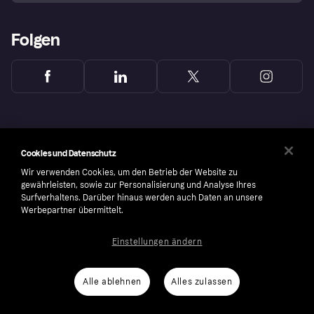
Folgen
Cookies und Datenschutz
Wir verwenden Cookies, um den Betrieb der Website zu
gewährleisten, sowie zur Personalisierung und Analyse Ihres
Surfverhaltens. Darüber hinaus werden auch Daten an unsere
Werbepartner übermittelt.
Einstellungen ändern
Copyright © 2005-2026 Klarna Bank AB (publ). Headquarters: Stockholm, Sweden. All
rights reserved. Klarna Bank AB (publ). Sveavägen 46, 111 34 Stockholm. Organization
number: 556737-0431
Alle ablehnen
Alles zulassen
Cookies
Klarna.com