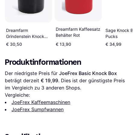
Dreamfarm Kaffeesatz
Sage Knock Bo
Dreamfarm
Behälter Rot
Pucks
Grindenstein Knock
Box Big
€ 30,50
€ 13,90
€ 34,99
Produktinformationen
Der niedrigste Preis für 
JoeFrex Basic Knock Box
beträgt derzeit 
€ 19,99
. Dies ist der günstigste Preis 
im Vergleich zu 
3
 anderen Shops.
Vergleiche:
JoeFrex Kaffeemaschinen
JoeFrex Sumpfwannen