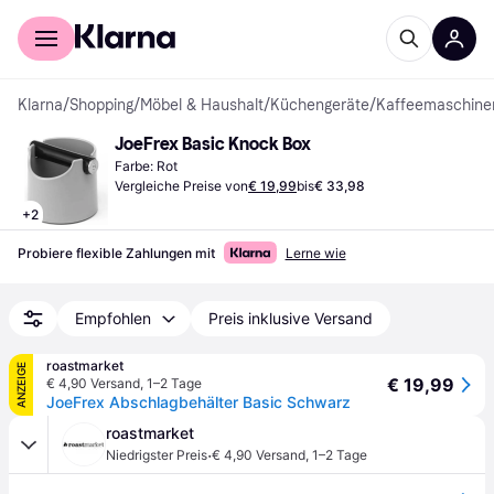
Für Shopper
Für Händler
Klarna
/
Shopping
/
Möbel & Haushalt
/
Küchengeräte
/
Kaffeemaschine
JoeFrex Basic Knock Box
Farbe: Rot
Vergleiche Preise von
€ 19,99
bis
€ 33,98
+
2
Probiere flexible Zahlungen mit
Lerne wie
Empfohlen
Preis inklusive Versand
roastmarket
ANZEIGE
€ 19,99
€ 4,90 Versand
,
1–2 Tage
JoeFrex Abschlagbehälter Basic Schwarz
roastmarket
·
Niedrigster Preis
€ 4,90 Versand
,
1–2 Tage