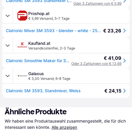
Clatronic SM 3593 Standmixer (Weiß, 250 Watt, 0.6 l)
Oder 3 Zahlungen von € 5,99
Proshop.at
€ 5,99 Versand
,
5–7 Tage
€ 23,26
Clatronic Mixer SM 3593 - blender - white - 250 W
Kaufland.at
Versandkostenfrei
,
2–3 Tage
€ 41,09
Clatronic Smoothie Maker für Smoothies & Shakes | Mixbehälter als Trinkbecher zu verwenden | Mixer zum Pürieren, Zerkleinern & Shaken | SM 3593 weiß
Oder 3 Zahlungen von € 13,69
Galaxus
€ 3,00 Versand
,
6–8 Tage
€ 24,15
Clatronic SM 3593, Standmixer, Weiss
Ähnliche Produkte
Wir haben eine Produktauswahl zusammengestellt, die für dich 
interessant sein könnte.
Alle anzeigen