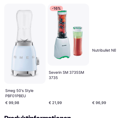
-16%
Nutribullet N
Severin SM 3735SM
3735
Smeg 50's Style
PBF01PBEU
€ 99,98
€ 21,99
€ 96,99