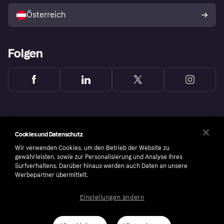
Österreich
Folgen
Cookies und Datenschutz
Wir verwenden Cookies, um den Betrieb der Website zu
gewährleisten, sowie zur Personalisierung und Analyse Ihres
Surfverhaltens. Darüber hinaus werden auch Daten an unsere
Werbepartner übermittelt.
Einstellungen ändern
Copyright © 2005-2026 Klarna Bank AB (publ). Headquarters: Stockholm, Sweden. All
rights reserved. Klarna Bank AB (publ). Sveavägen 46, 111 34 Stockholm. Organization
number: 556737-0431