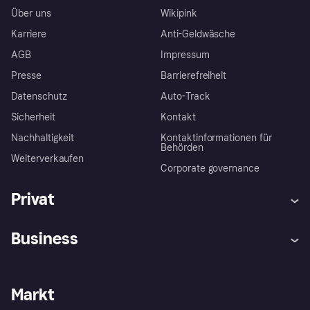
Über uns
Wikipink
Karriere
Anti-Geldwäsche
AGB
Impressum
Presse
Barrierefreiheit
Datenschutz
Auto-Track
Sicherheit
Kontakt
Nachhaltigkeit
Kontaktinformationen für
Behörden
Weiterverkaufen
Corporate governance
Privat
Hilfe
Käuferschutzrichtlinien
Business
Einloggen
Beschwerden
Händlersupport
Entwicklerseite
Klarna App
Datenschutzeinstellungen
Händlerportal
Betriebsstatus
Markt
Shops entdecken
Dein Widerrufsrecht
Mit Klarna verkaufen
Plattformen und Partner