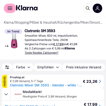
Für Shopper
Für Händler
Klarna
/
Shopping
/
Möbel & Haushalt
/
Küchengeräte
/
Mixer
/
Smoothie-Mixer
Clatronic SM 3593
Im Trend
Smoothie-Mixer, 600 ml, Impulsfunktion, 
Spülmaschinenfeste Teile, 250W
Vergleiche Preise von
€ 17,99
bis
€ 41,09
+
4
Ab 3 Zahlungen von € 5,99 mit
Teste flexible Zahlungen*
Farbe
Empfohlen
Preis inklusive Versand
Proshop.at
ANZEIGE
€ 23,26
€ 5,99 Versand
,
5–7 Tage
Clatronic Mixer SM 3593 - blender - white - 250 W
MediaMarkt
·
Niedrigster Preis
€ 3,99 Versand
,
Morgen
€ 17,99