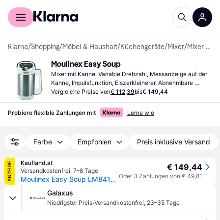
Für Shopper
Für Händler
Klarna
/
Shopping
/
Möbel & Haushalt
/
Küchengeräte
/
Mixer
/
Mixer mit Kanne
Moulinex Easy Soup
Mixer mit Kanne, Variable Drehzahl, Messanzeige auf der 
Kanne, Impulsfunktion, Eiszerkleinerer, Abnehmbare 
Klingen
Vergleiche Preise von
€ 112,39
bis
€ 149,44
Probiere flexible Zahlungen mit
Lerne wie
Farbe
Empfohlen
Preis inklusive Versand
Kaufland.at
ANZEIGE
€ 149,44
Versandkostenfrei
,
7–8 Tage
Oder 3 Zahlungen von € 49,81
Moulinex Easy Soup LM841B, 3 l, Kesselstil, Edelstahl, Grau, Weiß, 40 min, Tasten, Schwarz
Galaxus
·
Niedrigster Preis
Versandkostenfrei
,
23–35 Tage