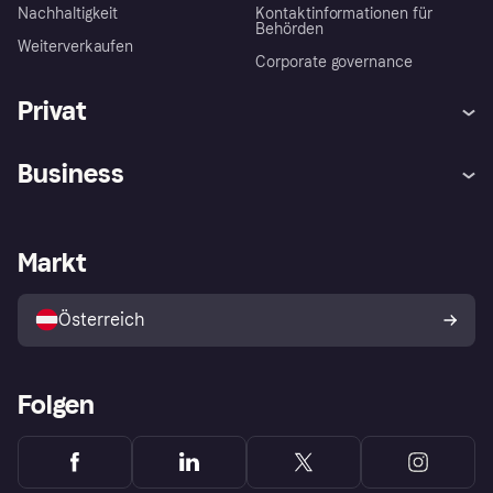
Nachhaltigkeit
Kontaktinformationen für
Behörden
Weiterverkaufen
Corporate governance
Privat
Hilfe
Käuferschutzrichtlinien
Business
Einloggen
Beschwerden
Händlersupport
Entwicklerseite
Klarna App
Datenschutzeinstellungen
Händlerportal
Betriebsstatus
Markt
Shops entdecken
Dein Widerrufsrecht
Mit Klarna verkaufen
Plattformen und Partner
Österreich
Folgen