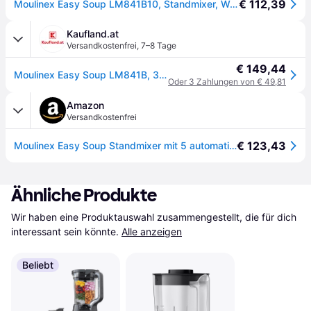
€ 112,39
Moulinex Easy Soup LM841B10, Standmixer, Weiss, Grau
Kaufland.at
Versandkostenfrei
,
7–8 Tage
€ 149,44
Moulinex Easy Soup LM841B, 3 l, Kesselstil, Edelstahl, Grau, Weiß, 40 min, Tasten, Schwarz
Oder 3 Zahlungen von € 49,81
Amazon
Versandkostenfrei
€ 123,43
Moulinex Easy Soup Standmixer mit 5 automatischen Programmen, doppelwandig, Fassungsvermögen 1,2 l, samtiger Suppenmixer, Warmhaltegerät, Suppengerät, 1000 W, Edelstahl, LM841B10
Ähnliche Produkte
Wir haben eine Produktauswahl zusammengestellt, die für dich 
interessant sein könnte.
Alle anzeigen
Beliebt