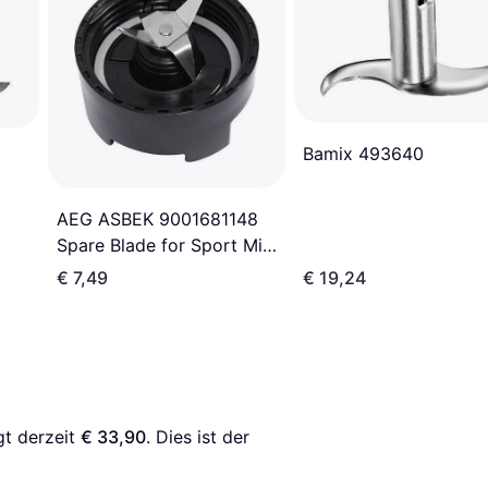
Bamix 493640
AEG ASBEK 9001681148
Spare Blade for Sport Mini
Mixer
€ 7,49
€ 19,24
gt derzeit 
€ 33,90
. Dies ist der 