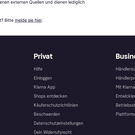
en externen Quellen und dienen lediglich 
? Bitte 
melde sie hier
.
Privat
Busin
Hilfe
Händlersu
Einloggen
Händlerpo
Klarna App
Mit Klarn
Shops entdecken
Entwickle
Käuferschutzrichtlinien
Betriebss
Beschwerden
Plattform
Datenschutzeinstellungen
Dein Widerrufsrecht