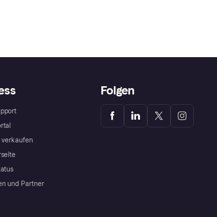
ess
Folgen
pport
rtal
a verkaufen
rseite
tatus
en und Partner