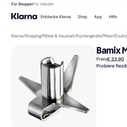
Für Shopper
Für Händler
Entdecke Klarna
Shop
App
Hilfe
Klarna
/
Shopping
/
Möbel & Haushalt
/
Küchengeräte
/
Mixer
/
Ersatzt
Zahlungsmethoden
Shops
Zahlungsmethoden
MediaM
Bamix M
Sofort bezahlen
H&M
Bezahle in 3
Temu
Preis
€ 33,90
Teilzahlungen
Kauflan
Bezahle in bis zu 30
Samsu
Probiere flexi
Tagen
Ratenzahlung
Alle Shops