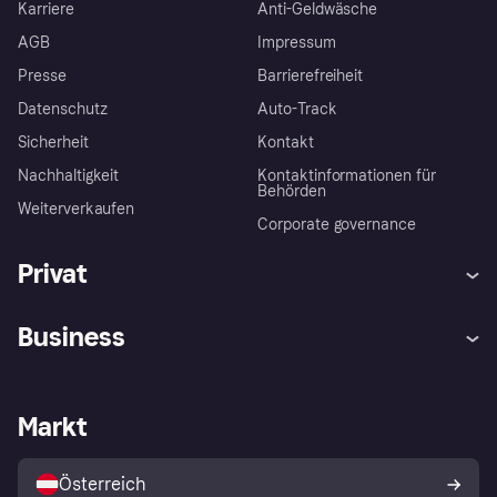
Karriere
Anti-Geldwäsche
AGB
Impressum
Presse
Barrierefreiheit
Datenschutz
Auto-Track
Sicherheit
Kontakt
Nachhaltigkeit
Kontaktinformationen für
Behörden
Weiterverkaufen
Corporate governance
Privat
Hilfe
Käuferschutzrichtlinien
Business
Einloggen
Beschwerden
Händlersupport
Entwicklerseite
Klarna App
Datenschutzeinstellungen
Händlerportal
Betriebsstatus
Markt
Shops entdecken
Dein Widerrufsrecht
Mit Klarna verkaufen
Plattformen und Partner
Österreich