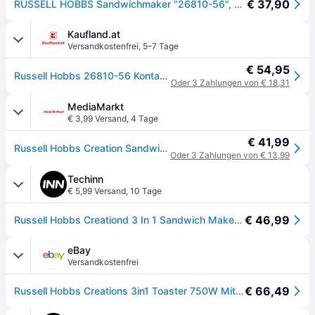
€ 37,90
RUSSELL HOBBS Sandwichmaker "26810-56", schwarz, B:24,3cm H:9,8cm T:24cm, Sandwichmaker, Sandwichmaker
Kaufland.at
Versandkostenfrei
,
5–7 Tage
€ 54,95
Russell Hobbs 26810-56 Kontaktgrill
Oder 3 Zahlungen von € 18,31
MediaMarkt
€ 3,99 Versand
,
4 Tage
€ 41,99
Russell Hobbs Creation Sandwichtoaster, Schwarz, 750 Watt
Oder 3 Zahlungen von € 13,99
Techinn
€ 5,99 Versand
,
10 Tage
€ 46,99
Russell Hobbs Creationd 3 In 1 Sandwich Maker Silber One Size / EU Plug 220V
eBay
Versandkostenfrei
€ 66,49
Russell Hobbs Creations 3in1 Toaster 750W Mit Platten Austauschbar