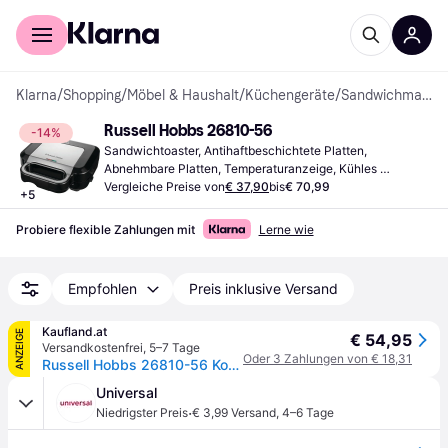
Für Shopper
Für Händler
Klarna
/
Shopping
/
Möbel & Haushalt
/
Küchengeräte
/
Sandwichmaker
Russell Hobbs 26810-56
-14%
Sandwichtoaster, Antihaftbeschichtete Platten, 
Abnehmbare Platten, Temperaturanzeige, Kühles 
Gehäuse, 1000 W
Vergleiche Preise von
€ 37,90
bis
€ 70,99
+
5
Probiere flexible Zahlungen mit
Lerne wie
Empfohlen
Preis inklusive Versand
Kaufland.at
ANZEIGE
€ 54,95
Versandkostenfrei
,
5–7 Tage
Oder 3 Zahlungen von € 18,31
Russell Hobbs 26810-56 Kontaktgrill
Universal
·
Niedrigster Preis
€ 3,99 Versand
,
4–6 Tage