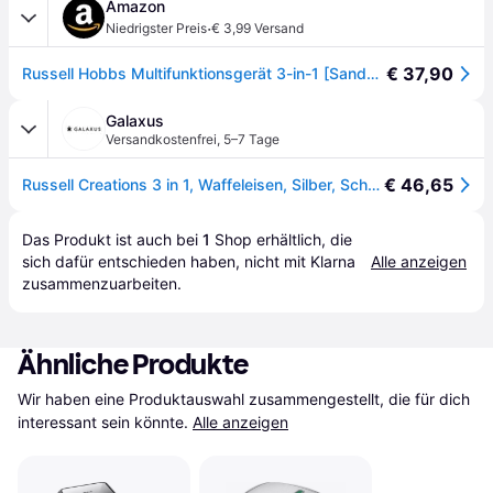
Amazon
·
Niedrigster Preis
€ 3,99 Versand
€ 37,90
Russell Hobbs Multifunktionsgerät 3-in-1 [Sandwichmaker, Waffeleisen, Kontaktgrill] Creations (spülmaschinengeeignete, antihaftbeschichtete & extra tiefe Platten, BPA frei) 26810-56
Galaxus
Versandkostenfrei
,
5–7 Tage
€ 46,65
Russell Creations 3 in 1, Waffeleisen, Silber, Schwarz
Das Produkt ist auch bei 
1
Shop
 erhältlich, die 
sich dafür entschieden haben, nicht mit Klarna 
Alle anzeigen
zusammenzuarbeiten.
Ähnliche Produkte
Wir haben eine Produktauswahl zusammengestellt, die für dich 
interessant sein könnte.
Alle anzeigen