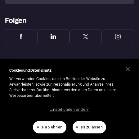
Folgen
Cookies und Datenschutz
Wir verwenden Cookies, um den Betrieb der Website zu
gewährleisten, sowie zur Personalisierung und Analyse Ihres
Surfverhaltens. Darüber hinaus werden auch Daten an unsere
Werbepartner übermittelt.
Einstellungen ändern
Copyright © 2005-2026 Klarna Bank AB (publ). Headquarters: Stockholm, Sweden. All
rights reserved. Klarna Bank AB (publ). Sveavägen 46, 111 34 Stockholm. Organization
number: 556737-0431
Alle ablehnen
Alles zulassen
Cookies
Klarna.com