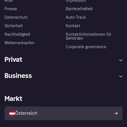
AGB
Impressum
Presse
Barrierefreiheit
Datenschutz
Auto-Track
Sicherheit
Kontakt
Nachhaltigkeit
Kontaktinformationen für
Behörden
Weiterverkaufen
Corporate governance
Privat
Hilfe
Käuferschutzrichtlinien
Business
Einloggen
Beschwerden
Händlersupport
Entwicklerseite
Klarna App
Datenschutzeinstellungen
Händlerportal
Betriebsstatus
Markt
Shops entdecken
Dein Widerrufsrecht
Mit Klarna verkaufen
Plattformen und Partner
Österreich