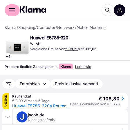
Für Shopper
Für Händler
Klarna
/
Shopping
/
Computer
/
Netzwerk
/
Mobile Modems
Huawei E5785-320
WLAN
Vergleiche Preise von
€ 98,21
bis
€ 112,66
+
4
Probiere flexible Zahlungen mit
Lerne wie
Empfohlen
Preis inklusive Versand
Kaufland.at
ANZEIGE
€ 108,80
€ 3,99 Versand
,
6 Tage
Oder 3 Zahlungen von € 36,26
Huawei E5785-320a Router (weiß)
jacob.de
Niedrigster Preis