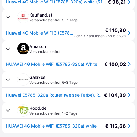
€ 98,21
Huawei 4G Mobile WiFi (E5785-320a) white (51071URY-001)
Kaufland.at
Versandkostenfrei
,
5–7 Tage
€ 110,30
Huawei 4G Mobile WiFi 3 (E5785-320a), Router für Mobilfunknetz, Weiß, Wi-Fi 4 (802.11n), Wi-Fi 5 (802.11ac), 300,867 Mbit/s, Dual-Band (2,4 GHz/5 GHz), 3G, 4G
Oder 3 Zahlungen von € 36,76
Amazon
Versandkostenfrei
€ 100,02
HUAWEI 4G Mobile WiFi (E5785-320a) White
Galaxus
Versandkostenfrei
,
6–8 Tage
€ 104,89
Huawei E5785-320a Router (weisse Farbe), Router, Weiss
Hood.de
Versandkostenfrei
,
1–2 Tage
€ 112,66
HUAWEI 4G Mobile WiFi (E5785-320a) white