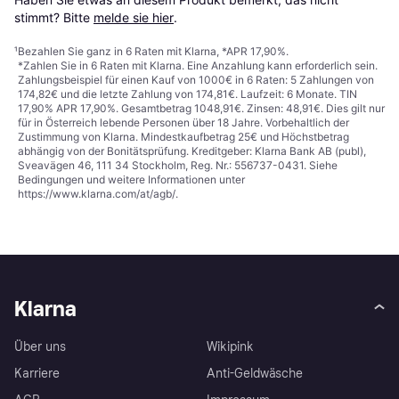
stimmt? Bitte 
melde sie hier
.
¹
Bezahlen Sie ganz in 6 Raten mit Klarna, *APR 17,90%.
*Zahlen Sie in 6 Raten mit Klarna. Eine Anzahlung kann erforderlich sein.
Zahlungsbeispiel für einen Kauf von 1000€ in 6 Raten: 5 Zahlungen von
174,82€ und die letzte Zahlung von 174,81€. Laufzeit: 6 Monate. TIN
17,90% APR 17,90%. Gesamtbetrag 1048,91€. Zinsen: 48,91€. Dies gilt nur
für in Österreich lebende Personen über 18 Jahre. Vorbehaltlich der
Zustimmung von Klarna. Mindestkaufbetrag 25€ und Höchstbetrag
abhängig von der Bonitätsprüfung. Kreditgeber: Klarna Bank AB (publ),
Sveavägen 46, 111 34 Stockholm, Reg. Nr.: 556737-0431. Siehe
Bedingungen und weitere Informationen unter
https://www.klarna.com/at/agb/
.
Klarna
Über uns
Wikipink
Karriere
Anti-Geldwäsche