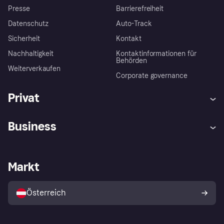
Presse
Barrierefreiheit
Datenschutz
Auto-Track
Sicherheit
Kontakt
Nachhaltigkeit
Kontaktinformationen für
Behörden
Weiterverkaufen
Corporate governance
Privat
Hilfe
Käuferschutzrichtlinien
Business
Einloggen
Beschwerden
Händlersupport
Entwicklerseite
Klarna App
Datenschutzeinstellungen
Händlerportal
Betriebsstatus
Markt
Shops entdecken
Dein Widerrufsrecht
Mit Klarna verkaufen
Plattformen und Partner
Österreich