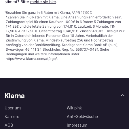
stimmt? Bitte 
melde sie hier
.
¹
Bezahlen Sie ganz in 6 Raten mit Klarna, *APR 17,90%.
*Zahlen Sie in 6 Raten mit Klarna. Eine Anzahlung kann erforderlich sein.
Zahlungsbeispiel für einen Kauf von 1000€ in 6 Raten: 5 Zahlungen von
174,82€ und die letzte Zahlung von 174,81€. Laufzeit: 6 Monate. TIN
17,90% APR 17,90%. Gesamtbetrag 1048,91€. Zinsen: 48,91€. Dies gilt nur
für in Österreich lebende Personen über 18 Jahre. Vorbehaltlich der
Zustimmung von Klarna. Mindestkaufbetrag 25€ und Höchstbetrag
abhängig von der Bonitätsprüfung. Kreditgeber: Klarna Bank AB (publ),
Sveavägen 46, 111 34 Stockholm, Reg. Nr.: 556737-0431. Siehe
Bedingungen und weitere Informationen unter
https://www.klarna.com/at/agb/
.
Klarna
Über uns
Wikipink
Karriere
Anti-Geldwäsche
AGB
Impressum