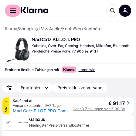
Für Shopper
Für Händler
Klarna
/
Shopping
/
TV & Audio
/
Kopfhörer
/
Kopfhörer
Mad Catz P.I.L.O.T. PRO
Kabellos, Over-Ear, Gaming-Headset, Mikrofon, Bluetooth
Vergleiche Preise von
€ 77,90
bis
€ 91,17
Probiere flexible Zahlungen mit
Lerne wie
Empfohlen
Preis inklusive Versand
Kaufland.at
ANZEIGE
€ 91,17
Versandkostenfrei
,
5–7 Tage
Oder 3 Zahlungen von € 30,39
Mad Catz PILOT PRO Gaming-Headset
Galaxus
·
Niedrigster Preis
Versandkostenfrei