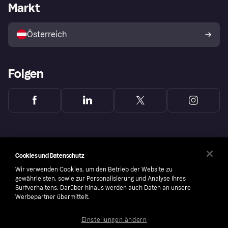
Händlerportal
Betriebsstatus
Markt
Shops entdecken
Dein Widerrufsrecht
Mit Klarna verkaufen
Plattformen und Partner
Österreich
Folgen
Cookies und Datenschutz
Wir verwenden Cookies, um den Betrieb der Website zu
gewährleisten, sowie zur Personalisierung und Analyse Ihres
Surfverhaltens. Darüber hinaus werden auch Daten an unsere
Werbepartner übermittelt.
Einstellungen ändern