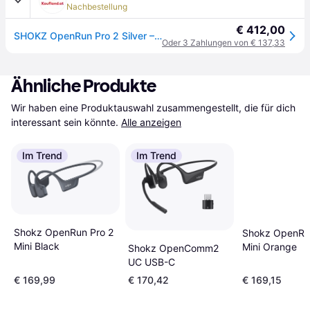
Nachbestellung
€ 412,00
SHOKZ OpenRun Pro 2 Silver – Kabellose Sportkopfhörer mit offenem Ohrdesign, Bluetooth, tiefer Bass, schweißresistent, sicherer Sitz fürs Workout
Oder 3 Zahlungen von € 137,33
Ähnliche Produkte
Wir haben eine Produktauswahl zusammengestellt, die für dich 
interessant sein könnte.
Alle anzeigen
Im Trend
Im Trend
Shokz OpenRun Pro 2
Shokz OpenRu
Mini Black
Mini Orange
Shokz OpenComm2
UC USB-C
€ 169,99
€ 170,42
€ 169,15