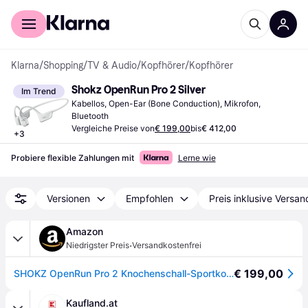
Für Shopper
Für Händler
Klarna
/
Shopping
/
TV & Audio
/
Kopfhörer
/
Kopfhörer
Shokz OpenRun Pro 2 Silver
Im Trend
Kabellos, Open-Ear (Bone Conduction), Mikrofon, 
Bluetooth
Vergleiche Preise von
€ 199,00
bis
€ 412,00
+
3
Probiere flexible Zahlungen mit
Lerne wie
Versionen
Empfohlen
Preis inklusive Versan
Amazon
·
Niedrigster Preis
Versandkostenfrei
€ 199,00
SHOKZ OpenRun Pro 2 Knochenschall-Sportkopfhörer, Silbern
Kaufland.at