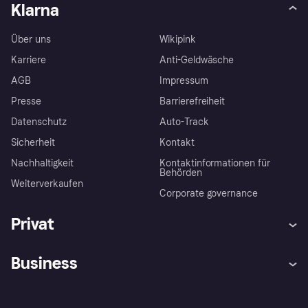
Klarna
Über uns
Wikipink
Karriere
Anti-Geldwäsche
AGB
Impressum
Presse
Barrierefreiheit
Datenschutz
Auto-Track
Sicherheit
Kontakt
Nachhaltigkeit
Kontaktinformationen für
Behörden
Weiterverkaufen
Corporate governance
Privat
Hilfe
Käuferschutzrichtlinien
Business
Einloggen
Beschwerden
Händlersupport
Entwicklerseite
Klarna App
Datenschutzeinstellungen