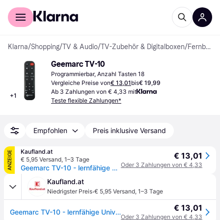
Für Shopper
Für Händler
Klarna
/
Shopping
/
TV & Audio
/
TV-Zubehör & Digitalboxen
/
Fernbedienungen
Geemarc TV-10
Programmierbar, Anzahl Tasten 18
Vergleiche Preise von
€ 13,01
bis
€ 19,99
Ab 3 Zahlungen von € 4,33 mit
+
1
Teste flexible Zahlungen*
Empfohlen
Preis inklusive Versand
Kaufland.at
ANZEIGE
€ 13,01
€ 5,95 Versand
,
1–3 Tage
Oder 3 Zahlungen von € 4,33
Geemarc TV-10 - lernfähige Universalfernbedienung mit großer Schrift und Tasten für bis zu zwei Geräte
Kaufland.at
·
Niedrigster Preis
€ 5,95 Versand
,
1–3 Tage
€ 13,01
Geemarc TV-10 - lernfähige Universalfernbedienung mit großer Schrift und Tasten für bis zu zwei Geräte
Oder 3 Zahlungen von € 4,33