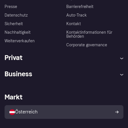
Presse
Barrierefreiheit
Datenschutz
Auto-Track
Sicherheit
Kontakt
Nachhaltigkeit
Kontaktinformationen für
Behörden
Weiterverkaufen
Corporate governance
Privat
Hilfe
Käuferschutzrichtlinien
Business
Einloggen
Beschwerden
Händlersupport
Entwicklerseite
Klarna App
Datenschutzeinstellungen
Händlerportal
Betriebsstatus
Markt
Shops entdecken
Dein Widerrufsrecht
Mit Klarna verkaufen
Plattformen und Partner
Österreich