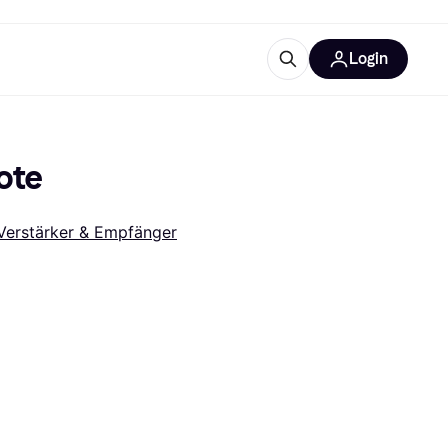
Login
Weitere Informationen
sstattung
M
Was ist Klarna?
ote
Verstärker & Empfänger
tegorien