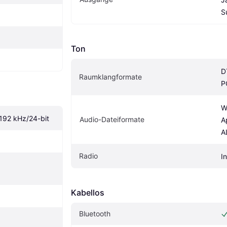
S
Ton
D
Raumklangformate
P
W
192 kHz/24-bit
Audio-Dateiformate
A
A
Radio
I
Kabellos
Bluetooth