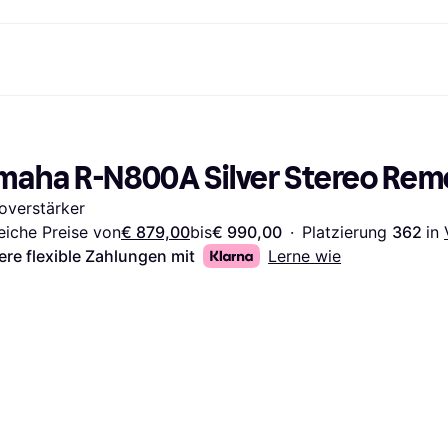
Shopping und Cashback
Shoppe und vergleiche Preise
Banking
Sparprodukte
Mobil
Foto & Video
Büroau
arkt
Cashback
Sale
Klarna Card
Gaming & Unterhaltung
Sparkonto
Reise-eSI
maha R-N800A Silver Stereo Rem
Shops entdecken
Schönheit & Gesundheit
Klarna Guthaben
Mobilgeräte & Wearables
Flexkonto
Mitgliedschaft
Bekleidung & Accessoires
Kinder & Familie
Festgeldkonto
overstärker
d.at
Spielzeug & Hobbys
Fahrzeuge & Zubehör
ng
Möbel & Haushalt
Garten & Außenbereich
eiche Preise von
€ 879,00
bis
€ 990,00
·
Platzierung 
362 
in 
TV & Audio
Küchengeräte
ere flexible Zahlungen mit
Lerne wie
Sport & Freizeit
Haushaltsgeräte
Computer
Bücher, Filme & Musik
Renovierung & Bau
Alle Ka