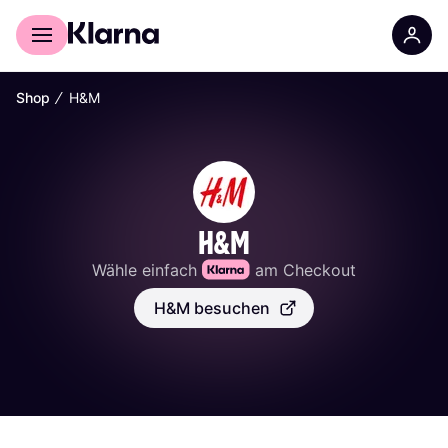
Für Shopper
Für Händler
∕
Shop
H&M
H&M
Wähle einfach 
 am Checkout
H&M besuchen