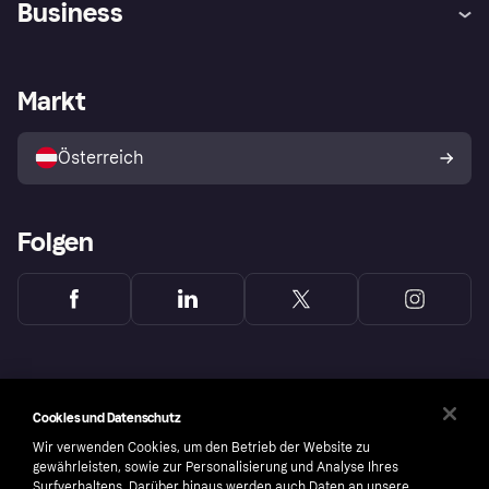
Business
Einloggen
Beschwerden
Händlersupport
Entwicklerseite
Klarna App
Datenschutzeinstellungen
Händlerportal
Betriebsstatus
Markt
Shops entdecken
Dein Widerrufsrecht
Mit Klarna verkaufen
Plattformen und Partner
Österreich
Folgen
Cookies und Datenschutz
Wir verwenden Cookies, um den Betrieb der Website zu
gewährleisten, sowie zur Personalisierung und Analyse Ihres
Surfverhaltens. Darüber hinaus werden auch Daten an unsere