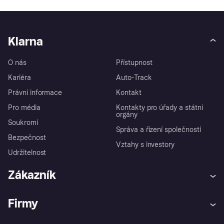
Klarna
O nás
Přístupnost
Kariéra
Auto-Track
Právní informace
Kontakt
Pro média
Kontakty pro úřady a státní
orgány
Soukromí
Správa a řízení společnosti
Bezpečnost
Vztahy s investory
Udržitelnost
Zákazník
Nápověda
Reklamace
Firmy
Přihlášení
Závazek ochrany proti
podvodům