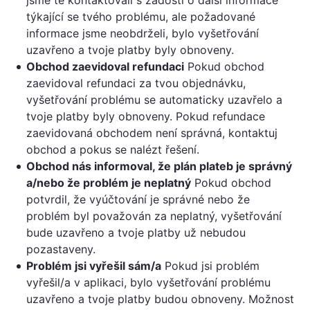
jsme tě kontaktovali s žádostí o další informace
týkající se tvého problému, ale požadované
informace jsme neobdrželi, bylo vyšetřování
uzavřeno a tvoje platby byly obnoveny.
Obchod zaevidoval refundaci
Pokud obchod
zaevidoval refundaci za tvou objednávku,
vyšetřování problému se automaticky uzavřelo a
tvoje platby byly obnoveny. Pokud refundace
zaevidovaná obchodem není správná, kontaktuj
obchod a pokus se nalézt řešení.
Obchod nás informoval, že plán plateb je správný
a/nebo že problém je neplatný
Pokud obchod
potvrdil, že vyúčtování je správné nebo že
problém byl považován za neplatný, vyšetřování
bude uzavřeno a tvoje platby už nebudou
pozastaveny.
Problém jsi vyřešil sám/a
Pokud jsi problém
vyřešil/a v aplikaci, bylo vyšetřování problému
uzavřeno a tvoje platby budou obnoveny. Možnost