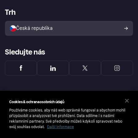
Podpora pro prodejce
Portál pro vývojáře
Aplikace Klarna
Nastavení soukromí
Přihlášení pro obchodníky
Provozní stav
Trh
Prozkoumejte obchody
Tvé právo na odstoupení
Prodávat s Klarnou
Platformy a pluginy
Ochrana kupujících
Česká republika
Sledujte nás
Cookies & ochrana osobních údajů
Používáme cookies, aby náš web správně fungoval a abychom mohli
přizpůsobit a analyzovat tvé prohlížení. Data sdílíme i s našimi
reklamními partnery. Své předvolby můžeš kdykoli spravovat nebo
svůj souhlas odvolat.
Další informace