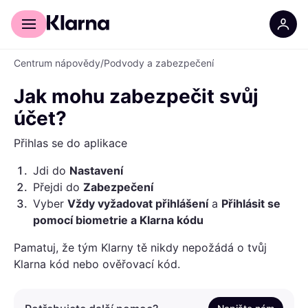
Pro zákazníky
Pro obchodníky
Centrum nápovědy
/
Podvody a zabezpečení
Jak mohu zabezpečit svůj
účet?
Přihlas se do aplikace
1
.
Jdi do
Nastavení
2
.
Přejdi do
Zabezpečení
3
.
Vyber
Vždy vyžadovat přihlášení
a
Přihlásit se
pomocí biometrie a Klarna kódu
Pamatuj, že tým Klarny tě nikdy nepožádá o tvůj
Klarna kód nebo ověřovací kód.