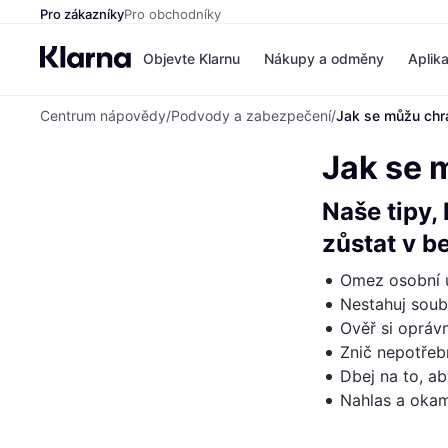
Pro zákazníky
Pro obchodníky
Objevte Klarnu
Nákupy a odměny
Aplik
Centrum nápovědy
/
Podvody a zabezpečení
/
Jak se můžu chrá
Jak se m
Naše tipy,
zůstat v b
Omez osobní úd
Nestahuj sou
Ověř si opráv
Znič nepotřeb
Dbej na to, a
Nahlas a okam