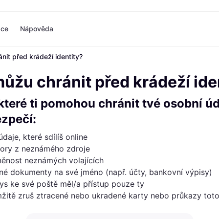
ace
Nápověda
nit před krádeží identity?
Varianty placení
Nákup podle značek
Nákupy a odměny
Nákup podle kategorie
Zdroje
Varianty placení
&Other Stories
Prozkoumejte obchody
Cestování
Co je Klarna
ůžu chránit před krádeží ide
Zaplatit hned
ABOUT YOU
Domácnost a životní styl
Zaplať ve 3 platbách
COS
Oblečení a doplňky
 které ti pomohou chránit tvé osobní úd
Zaplať za 30 dní
H&M
Sporty a fitness
Pilulka
Zdraví a krása
ezpečí:
Trhy
Technika a hry
aje, které sdílíš online
Luxus
bory z neznámého zdroje
Uvědomělé
něnost neznámých volajících
Prozkoumejte obchody
Všechny kategorie
né dokumenty na své jméno (např. účty, bankovní výpisy)
bys ke své poště měl/a přístup pouze ty
žitě zruš ztracené nebo ukradené karty nebo průkazy toto