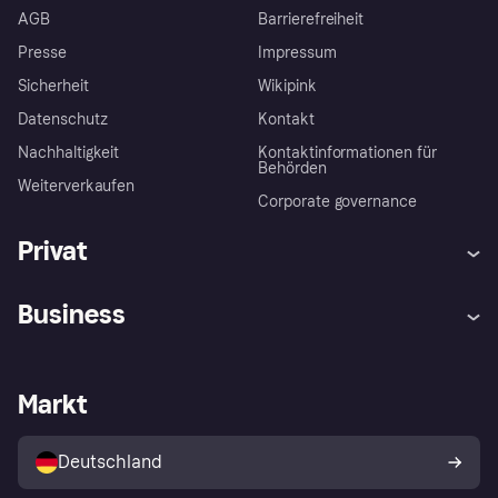
AGB
Barrierefreiheit
Presse
Impressum
Sicherheit
Wikipink
Datenschutz
Kontakt
Nachhaltigkeit
Kontaktinformationen für
Behörden
Weiterverkaufen
Corporate governance
Privat
Hilfe
Beschwerden
Business
Einloggen
Sicher shoppen mit Klarna
Händlersupport
Entwicklerseite
Mit Klarna einkaufen
Festgeld
Händlerportal
Betriebsstatus
Markt
Klarna App
Datenschutzeinstellungen
Mit Klarna verkaufen
Plattformen und Partner
Shops entdecken
Dein Widerrufsrecht
Deutschland
Käuferschutzrichtlinie