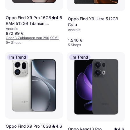
Oppo Find X9 Pro 16GB
4.6
Oppo Find X9 Ultra 512GB
RAM 512GB Titanium
Grau
Android
Charcoal
Android
872,99 €
Oder 3 Zahlungen von 290,99 €
¹
1.540 €
9+ Shops
5 Shops
Im Trend
Im Trend
Oppo Find X9 Pro 16GB
4.6
Oppo Reno13 Pro
4.6