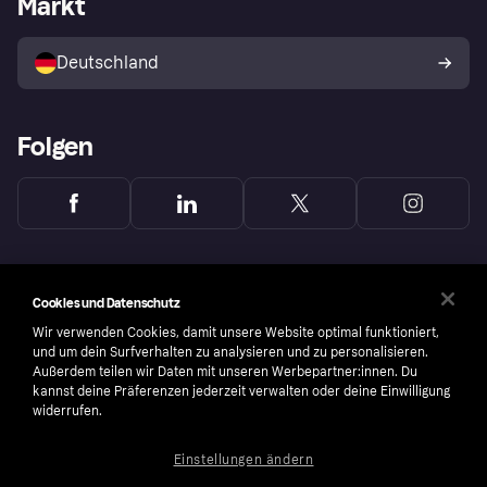
Markt
Klarna App
Datenschutzeinstellungen
Mit Klarna verkaufen
Plattformen und Partner
Shops entdecken
Dein Widerrufsrecht
Deutschland
Käuferschutzrichtlinie
Folgen
Cookies und Datenschutz
Wir verwenden Cookies, damit unsere Website optimal funktioniert,
und um dein Surfverhalten zu analysieren und zu personalisieren.
Außerdem teilen wir Daten mit unseren Werbepartner:innen. Du
kannst deine Präferenzen jederzeit verwalten oder deine Einwilligung
widerrufen.
Einstellungen ändern
Copyright © 2005-2026 Klarna Bank AB (publ). Headquarters: Stockholm, Sweden. All