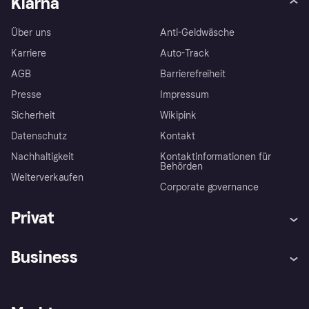
Klarna
Über uns
Anti-Geldwäsche
Karriere
Auto-Track
AGB
Barrierefreiheit
Presse
Impressum
Sicherheit
Wikipink
Datenschutz
Kontakt
Nachhaltigkeit
Kontaktinformationen für
Behörden
Weiterverkaufen
Corporate governance
Privat
Hilfe
Beschwerden
Business
Einloggen
Sicher shoppen mit Klarna
Händlersupport
Entwicklerseite
Mit Klarna einkaufen
Festgeld
Händlerportal
Betriebsstatus