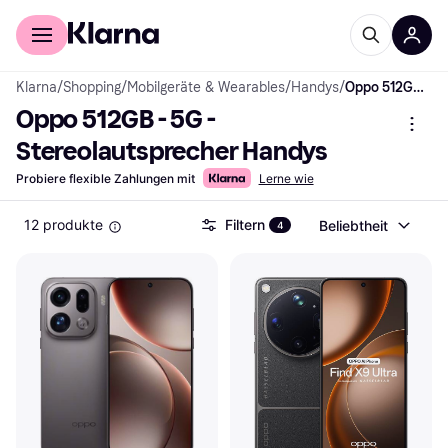
Für Shopper
Für Händler
Klarna
/
Shopping
/
Mobilgeräte & Wearables
/
Handys
/
Oppo 512GB - 5G - Stereolautsprecher Handys
Oppo 512GB - 5G - 
Stereolautsprecher Handys
Probiere flexible Zahlungen mit
Lerne wie
12 produkte
Filtern
Beliebtheit
4