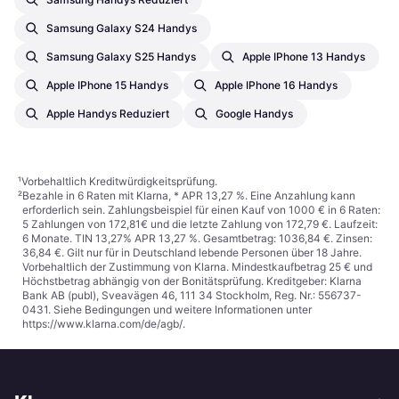
Samsung Galaxy S24 Handys
Samsung Galaxy S25 Handys
Apple IPhone 13 Handys
Apple IPhone 15 Handys
Apple IPhone 16 Handys
Apple Handys Reduziert
Google Handys
¹
Vorbehaltlich Kreditwürdigkeitsprüfung.
²
Bezahle in 6 Raten mit Klarna, * APR 13,27 %. Eine Anzahlung kann
erforderlich sein. Zahlungsbeispiel für einen Kauf von 1000 € in 6 Raten:
5 Zahlungen von 172,81€ und die letzte Zahlung von 172,79 €. Laufzeit:
6 Monate. TIN 13,27% APR 13,27 %. Gesamtbetrag: 1036,84 €. Zinsen:
36,84 €. Gilt nur für in Deutschland lebende Personen über 18 Jahre.
Vorbehaltlich der Zustimmung von Klarna. Mindestkaufbetrag 25 € und
Höchstbetrag abhängig von der Bonitätsprüfung. Kreditgeber: Klarna
Bank AB (publ), Sveavägen 46, 111 34 Stockholm, Reg. Nr.: 556737-
0431. Siehe Bedingungen und weitere Informationen unter
https://www.klarna.com/de/agb/
.