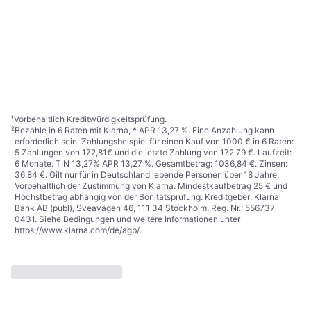
¹
Vorbehaltlich Kreditwürdigkeitsprüfung.
²
Bezahle in 6 Raten mit Klarna, * APR 13,27 %. Eine Anzahlung kann
erforderlich sein. Zahlungsbeispiel für einen Kauf von 1000 € in 6 Raten:
5 Zahlungen von 172,81€ und die letzte Zahlung von 172,79 €. Laufzeit:
6 Monate. TIN 13,27% APR 13,27 %. Gesamtbetrag: 1036,84 €. Zinsen:
36,84 €. Gilt nur für in Deutschland lebende Personen über 18 Jahre.
Vorbehaltlich der Zustimmung von Klarna. Mindestkaufbetrag 25 € und
Höchstbetrag abhängig von der Bonitätsprüfung. Kreditgeber: Klarna
Bank AB (publ), Sveavägen 46, 111 34 Stockholm, Reg. Nr.: 556737-
0431. Siehe Bedingungen und weitere Informationen unter
https://www.klarna.com/de/agb/
.