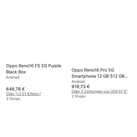
Oppo Reno16 FS 5G Purple
Oppo Reno16 Pro 5G
Black Box
Smartphone 12 GB 512 GB
Android
Android
6.32 Schwarz
919,73 €
648,78 €
Oder 3 Zahlungen von 306,57 €
¹
Oder 112,01 €/Mon.
²
2 Shops
3 Shops