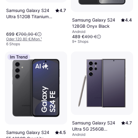
Samsung Galaxy S24
4.7
Ultra 512GB Titanium
Samsung Galaxy S24
4.4
Gray
128GB Onyx Black
Android
699 €
700,90 €
489 €
490 €
Oder 120,80 €/Mon.
¹
9+ Shops
6 Shops
Im Trend
Samsung Galaxy S24
4.7
Ultra 5G 256GB
Samsung Galaxy S24
4.5
Android
Titanium Violet