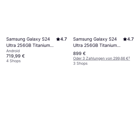
Samsung Galaxy S24
4.7
Samsung Galaxy S24
4.7
Ultra 256GB Titanium
Ultra 256GB Titanium
Android
Black
Violet
899 €
719,99 €
Oder 3 Zahlungen von 299,66 €
²
4 Shops
3 Shops