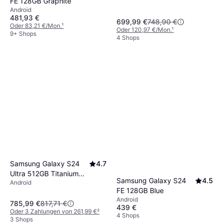
FE 128GB Graphite
Android
481,93 €
699,99 €
748,90 €
Oder 83,21 €/Mon.
¹
Oder 120,97 €/Mon.
¹
9+ Shops
4 Shops
Samsung Galaxy S24
4.7
Ultra 512GB Titanium
Samsung Galaxy S24
4.5
Android
Black
FE 128GB Blue
Android
785,99 €
817,71 €
439 €
Oder 3 Zahlungen von 261,99 €
²
4 Shops
3 Shops