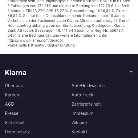
erforderlich sein. Zahlungsbeispiel für einen Kauf von 1000 € in 6 Raten:
5 Zahlungen von 172,81€ und die letzte Zahlung von 172,79 €. Laufzeit:
6 Monate. TIN 13,27% APR 13,27 %. Gesamtbetrag: 1036,84 €. Zinsen:
36,84 €. Gilt nur für in Deutschland lebende Personen über 18 Jahre.
Vorbehaltlich der Zustimmung von Klarna. Mindestkaufbetrag 25 € und
Höchstbetrag abhängig von der Bonitätsprüfung. Kreditgeber: Klarna
Bank AB (publ), Sveavägen 46, 111 34 Stockholm, Reg. Nr.: 556737-
0431. Siehe Bedingungen und weitere Informationen unter
https://www.klarna.com/de/agb/
.
²
Vorbehaltlich Kreditwürdigkeitsprüfung.
Klarna
Über uns
Anti-Geldwäsche
Karriere
Auto-Track
AGB
Barrierefreiheit
Presse
Impressum
Sicherheit
Wikipink
Datenschutz
Kontakt