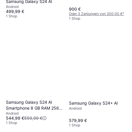
Samsung Galaxy S24 AI
Android
900 €
499,99 €
Oder 3 Zahlungen von 300,00 €
²
1 Shop
1 Shop
Samsung Galaxy S24 AI
Samsung Galaxy S24+ AI
Smartphone 8 GB RAM 256
Android
Android
GB Speicher
544,99 €
559,99 €
579,99 €
1 Shop
1 Shop