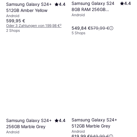
Samsung Galaxy S24
4.4
Samsung Galaxy S24+
4.4
8GB RAM 256GB
512GB Amber Yellow
Android
Marble Grey
Android
599,95 €
Oder 3 Zahlungen von 199,98 €
²
549,84 €
579,99 €
2 Shops
5 Shops
Samsung Galaxy S24+
Samsung Galaxy S24+
4.4
512GB Marble Grey
256GB Marble Grey
Android
Android
619,99 €
649,99 €