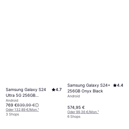
Samsung Galaxy S24+
4.4
Samsung Galaxy S24
4.7
256GB Onyx Black
Ultra 5G 256GB
Android
Android
Titanium Black
769 €
839,99 €
574,95 €
Oder 132,89 €/Mon.
¹
Oder 99,36 €/Mon.
¹
3 Shops
6 Shops