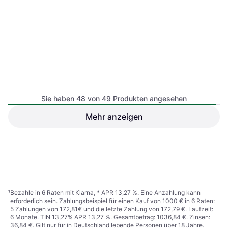
Sie haben 48 von 49 Produkten angesehen
Mehr anzeigen
Samsung Galaxy S24 AI
Samsung Galaxy S24+ AI
Android
Android
649,99 €
669,99 €
1 Shop
1 Shop
1
2
¹
Bezahle in 6 Raten mit Klarna, * APR 13,27 %. Eine Anzahlung kann
erforderlich sein. Zahlungsbeispiel für einen Kauf von 1000 € in 6 Raten:
5 Zahlungen von 172,81€ und die letzte Zahlung von 172,79 €. Laufzeit:
6 Monate. TIN 13,27% APR 13,27 %. Gesamtbetrag: 1036,84 €. Zinsen:
36,84 €. Gilt nur für in Deutschland lebende Personen über 18 Jahre.