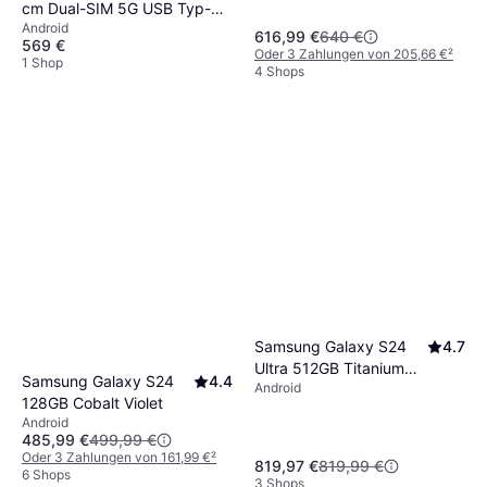
cm Dual-SIM 5G USB Typ-C
Android
12 GB 256GB
616,99 €
640 €
569 €
Oder 3 Zahlungen von 205,66 €
²
1 Shop
4 Shops
Samsung Galaxy S24
4.7
Ultra 512GB Titanium
Samsung Galaxy S24
4.4
Android
Violet
128GB Cobalt Violet
Android
485,99 €
499,99 €
Oder 3 Zahlungen von 161,99 €
²
819,97 €
819,99 €
6 Shops
3 Shops