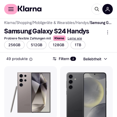
Für Shopper
Für Händler
Klarna
/
Shopping
/
Mobilgeräte & Wearables
/
Handys
/
Samsung Galaxy S24 Handys
Samsung Galaxy S24 Handys
Probiere flexible Zahlungen mit
Lerne wie
256GB
512GB
128GB
1TB
49 produkte
Filtern
Beliebtheit
2