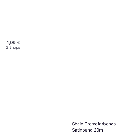
4,99 €
2 Shops
Goldina Doppelsatinband 15
mm x 25 m Creme
25m
6,28 €
2 Shops
Shein Cremefarbenes
Satinband 20m