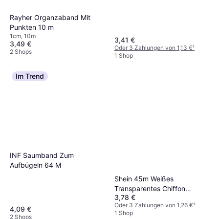
Rayher Organzaband Mit
Punkten 10 m
1cm, 10m
3,41 €
3,49 €
Oder 3 Zahlungen von 1,13 €
¹
2 Shops
1 Shop
Im Trend
INF Saumband Zum
Aufbügeln 64 M
Shein 45m Weißes
Transparentes Chiffon
3,78 €
Satinband
Oder 3 Zahlungen von 1,26 €
¹
4,09 €
1 Shop
2 Shops