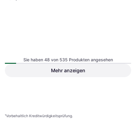
Satinband 18mm x 25m Rolle
Apricot
Sie haben 48 von 535 Produkten angesehen
25m
Mehr anzeigen
Shein Weißes Elastisches
Hochdehnbares Spitzenband
3,84 €
Oder 3 Zahlungen von 1,28 €
¹
2,29 €
1 Shop
2 Shops
1
2
3
...
8
...
12
¹
Vorbehaltlich Kreditwürdigkeitsprüfung.