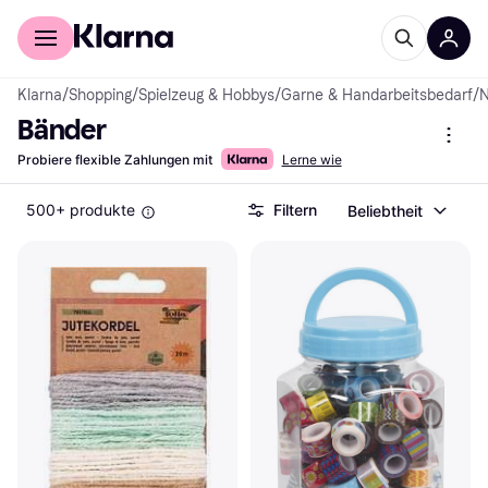
Für Shopper
Für Händler
Klarna
/
Shopping
/
Spielzeug & Hobbys
/
Garne & Handarbeitsbedarf
/
N
Bänder
Probiere flexible Zahlungen mit
Lerne wie
500+ produkte
Filtern
Beliebtheit