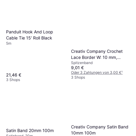
Panduit Hook And Loop
Cable Tie 15' Roll Black
5m
Creativ Company Crochet
Lace Border W: 10 mm,
Spitzenband
white, 10 m/ 1 roll
9,01 €
Oder 3 Zahlungen von 3,00 €
¹
21,46 €
3 Shops
3 Shops
Creativ Company Satin Band
Satin Band 20mm 100m
10mm 100m
Satinband, 20m