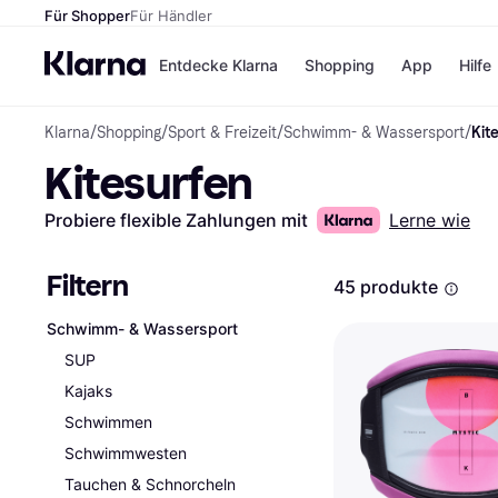
Für Shopper
Für Händler
Entdecke Klarna
Shopping
App
Hilfe
Klarna
/
Shopping
/
Sport & Freizeit
/
Schwimm- & Wassersport
/
Kit
Zahlungsmethoden
Shops
Kitesurfen
Zahlungsmethoden
Kaufla
Sofort bezahlen
eBay
Bezahle in 3
Temu
Probiere flexible Zahlungen mit
Lerne wie
Teilzahlungen
Samsu
Bezahle in bis zu 30
SHEIN
Tagen
Filtern
45 produkte
Ratenzahlung
Schwimm- & Wassersport
Alle Shops
SUP
Kajaks
Schwimmen
Schwimmwesten
Tauchen & Schnorcheln