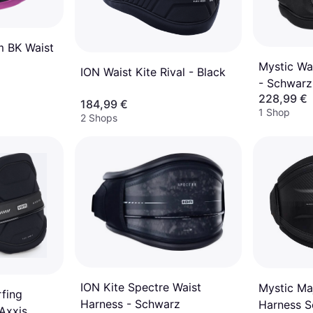
m BK Waist
Mystic Wa
ION Waist Kite Rival - Black
- Schwarz
228,99 €
184,99 €
1 Shop
2 Shops
ION Kite Spectre Waist
Mystic Maj
rfing
Harness - Schwarz
Harness 
 Axxis