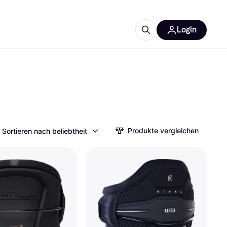
Login
Weitere Informationen
sstattung
M
Was ist Klarna?
Artikel
Produkte vergleichen
Sortieren nach beliebtheit
tegorien