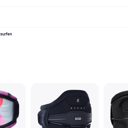
esurfen
Shopping und Cashback
Shoppe und vergleiche Preise
Banking
Sparprodukte
Mobil
Foto & Video
Büroau
nd.de
Cashback
Sale
Alle Karten
Gaming & Unterhaltung
Sparkonten
Reise-eSI
Shops entdecken
Schönheit & Gesundheit
Klarna Card
Mobilgeräte & Wearables
Flexkonto
Mitgliedschaft
Bekleidung & Accessoires
Kreditkarte
Kinder & Familie
Festgeld
ng
Freund:innen einladen
Spielzeug & Hobbys
Klarna Guthaben
Fahrzeuge & Zubehör
Festgeld+
Möbel & Haushalt
Garten & Außenbereich
TV & Audio
Küchengeräte
Sport & Freizeit
Haushaltsgeräte
Computer
Bücher, Filme & Musik
Renovierung & Bau
Alle Ka