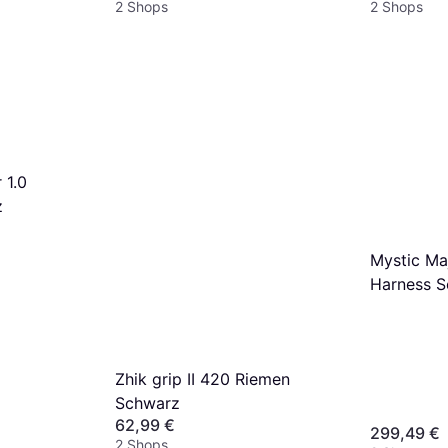
2 Shops
2 Shops
 1.0
z
Mystic Maj
Harness S
Zhik grip II 420 Riemen
Schwarz
62,99 €
299,49 €
2 Shops