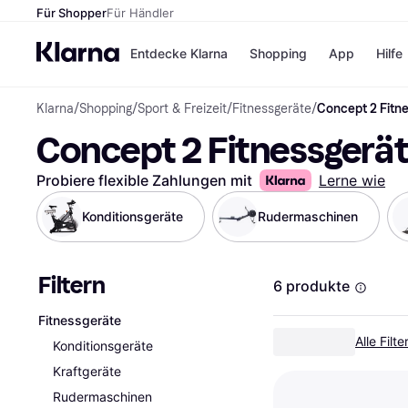
Für Shopper
Für Händler
Entdecke Klarna
Shopping
App
Hilfe
Klarna
/
Shopping
/
Sport & Freizeit
/
Fitnessgeräte
/
Concept 2 Fitn
Zahlungsmethoden
Shops
Concept 2 Fitnessgerä
Zahlungsmethoden
Kaufla
Sofort bezahlen
eBay
Bezahle in 3
Temu
Probiere flexible Zahlungen mit
Lerne wie
Teilzahlungen
Samsu
Bezahle in bis zu 30
SHEIN
Konditionsgeräte
Rudermaschinen
Tagen
Ratenzahlung
Filtern
Alle Shops
6 produkte
Fitnessgeräte
Alle Filt
Konditionsgeräte
Kraftgeräte
Rudermaschinen