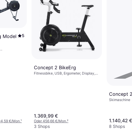
5
g Model
bar, Bluetooth
Concept 2 BikeErg
Fitnessbike, USB, Ergometer, Display,
Verstellbarer Sattel, Kalorienzähler,
Pulsmesser, Bluetooth
Concept 2
Skimaschine
1.369,99 €
1.140,42 
04,59 €/Mon.
¹
Oder 456,66 €/Mon.
²
3 Shops
8 Shops