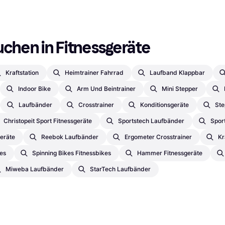
uchen in Fitnessgeräte
Kraftstation
Heimtrainer Fahrrad
Laufband Klappbar
Indoor Bike
Arm Und Beintrainer
Mini Stepper
Laufbänder
Crosstrainer
Konditionsgeräte
Ste
Christopeit Sport Fitnessgeräte
Sportstech Laufbänder
Spor
geräte
Reebok Laufbänder
Ergometer Crosstrainer
Kr
es
Spinning Bikes Fitnessbikes
Hammer Fitnessgeräte
Miweba Laufbänder
StarTech Laufbänder