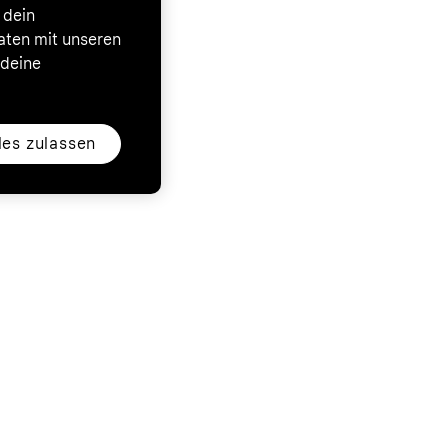
 dein
Daten mit unseren
 deine
les zulassen