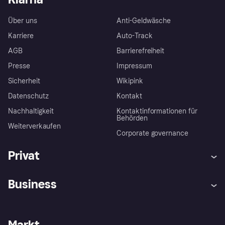
Über uns
Anti-Geldwäsche
Karriere
Auto-Track
AGB
Barrierefreiheit
Presse
Impressum
Sicherheit
Wikipink
Datenschutz
Kontakt
Nachhaltigkeit
Kontaktinformationen für
Behörden
Weiterverkaufen
Corporate governance
Privat
Hilfe
Beschwerden
Business
Einloggen
Sicher shoppen mit Klarna
Händlersupport
Entwicklerseite
Mit Klarna einkaufen
Festgeld
Händlerportal
Betriebsstatus
Markt
Klarna App
Datenschutzeinstellungen