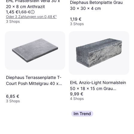
EHL Pflasterstein Veria 30 x
Diephaus Betonplatte Grau
20 x 8 cm Anthrazit
30 x 30 x 4 cm
1,45 €
1,68 €
Oder 3 Zahlungen von 0,48 €
¹
1,19 €
3 Shops
3 Shops
Diephaus Terrassenplatte T-
EHL Anzio-Light Normalstein
Court Posh Mittelgrau 40 x
50 x 18 x 15 cm Grau
60 x 4 cm
9,99 €
Anthrazit
6,85 €
4 Shops
3 Shops
Im Trend