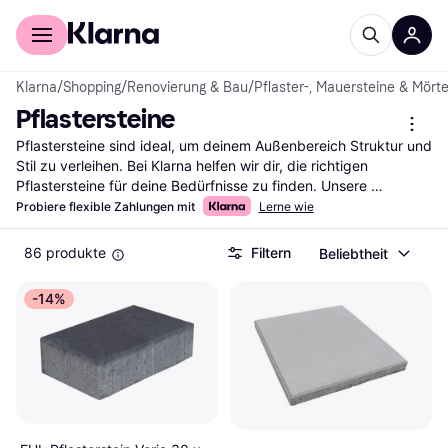
Für Shopper
Für Händler
Klarna
/
Shopping
/
Renovierung & Bau
/
Pflaster-, Mauersteine & Mörte
Pflastersteine
Pflastersteine sind ideal, um deinem Außenbereich Struktur und 
Stil zu verleihen. Bei Klarna helfen wir dir, die richtigen 
Pflastersteine für deine Bedürfnisse zu finden. Unsere 
Kategorie bietet eine große Auswahl, die du mit unseren 
Probiere flexible Zahlungen mit
Lerne wie
praktischen Filtern leicht durchsuchen kannst. Egal, ob du nach 
Material, Farbe oder Form suchst, unsere Filter führen dich 
86 produkte
Filtern
Beliebtheit
schnell zum passenden Pflasterstein. Du kannst auch nach 
Preis und Bewertungen filtern, um deine Suche weiter zu 
-14%
verfeinern. So findest du genau das, was deinen Vorstellungen 
entspricht. Lies die Nutzerbewertungen, um mehr über die 
Erfahrungen anderer zu erfahren und die richtige Wahl zu 
treffen. Beginne hier deine Suche und finde die Pflastersteine, 
die deinem Garten oder deiner Einfahrt das gewisse Etwas 
verleihen.
Mehr über pflastersteine »