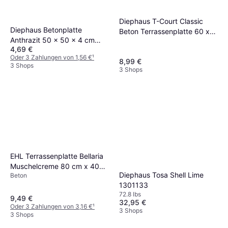
Diephaus T-Court Classic
Diephaus Betonplatte
Beton Terrassenplatte 60 x
Anthrazit 50 x 50 x 4 cm
40 x 4 cm
4,69 €
Grau
Oder 3 Zahlungen von 1,56 €
¹
8,99 €
3 Shops
3 Shops
EHL Terrassenplatte Bellaria
Muschelcreme 80 cm x 40
Diephaus Tosa Shell Lime
Beton
cm x 5 cm
1301133
72.8 lbs
9,49 €
32,95 €
Oder 3 Zahlungen von 3,16 €
¹
3 Shops
3 Shops