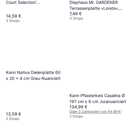
Court Selection'
Diephaus Mr. GARDENER
marronefarben
Terrassenplatte »Loreta«,
7,49 €
Beton, gefast
14,59 €
3 Shops
3 Shops
Kann Nativa Dielenplatte 60
x 20 x 4 cm Grau-Nuanciert
Kann Pflasterkeis Casalina Ø
197 cm x 6 cm Juranuanciert
134,99 €
Oder 3 Zahlungen von 44,99 €
¹
13,59 €
2 Shops
2 Shops