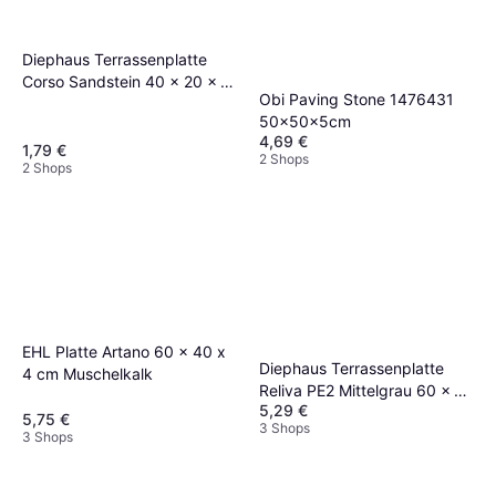
Diephaus Terrassenplatte
Corso Sandstein 40 x 20 x 4
Obi Paving Stone 1476431
cm
50x50x5cm
4,69 €
1,79 €
2 Shops
2 Shops
EHL Platte Artano 60 x 40 x
Diephaus Terrassenplatte
4 cm Muschelkalk
Reliva PE2 Mittelgrau 60 x 30
5,29 €
x 4 cm
5,75 €
3 Shops
3 Shops