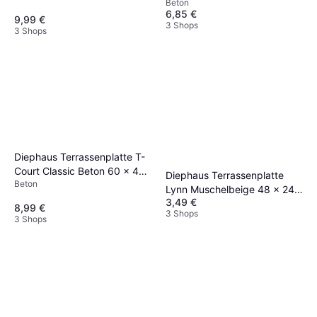
Beton
Gray
60 x 4 cm Beige
6,85 €
9,99 €
3 Shops
3 Shops
Diephaus Terrassenplatte T-
Court Classic Beton 60 x 40
Diephaus Terrassenplatte
Beton
x 4 cm
Lynn Muschelbeige 48 x 24 x
3,49 €
3 cm
8,99 €
3 Shops
3 Shops