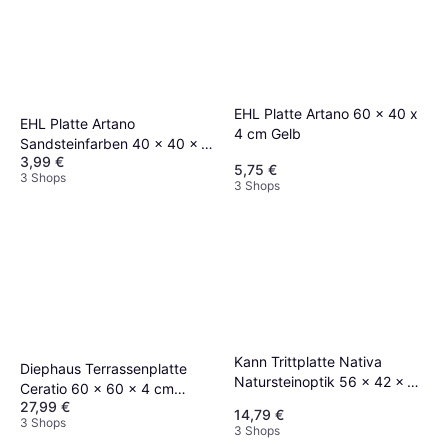
EHL Platte Artano 60 x 40 x
EHL Platte Artano
4 cm Gelb
Sandsteinfarben 40 x 40 x 4
3,99 €
cm Gelb
5,75 €
3 Shops
3 Shops
Kann Trittplatte Nativa
Diephaus Terrassenplatte
Natursteinoptik 56 x 42 x 4
Ceratio 60 x 60 x 4 cm
cm
27,99 €
Concreto Quarzit
14,79 €
3 Shops
3 Shops