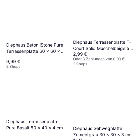
Diephaus Terrassenplatte T-
Diephaus Beton iStone Pure
Court Solid Muschelbeige 50
Terrassenplatte 60 x 60 x 4
2,99 €
x 25 x 4 cm
cm
Oder 3 Zahlungen von 0,99 €
¹
9,99 €
2 Shops
2 Shops
Diephaus Terrassenplatte
Pura Basalt 80 x 40 x 4 cm
Diephaus Gehwegplatte
Zementgrau 30 x 30 x 3 cm