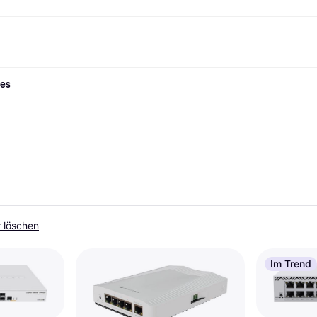
hes
Shopping und Cashback
Shoppe und vergleiche Preise
Banking
Sparprodukte
Mobil
Foto & Video
Büroau
nd.de
Cashback
Sale
Alle Karten
Gaming & Unterhaltung
Sparkonten
Reise-eSI
Shops entdecken
Schönheit & Gesundheit
Klarna Card
Mobilgeräte & Wearables
Flexkonto
Mitgliedschaft
Bekleidung & Accessoires
Kreditkarte
Kinder & Familie
Festgeld
ng
Freund:innen einladen
Spielzeug & Hobbys
Klarna Guthaben
Fahrzeuge & Zubehör
Festgeld+
Möbel & Haushalt
Garten & Außenbereich
TV & Audio
Küchengeräte
Sport & Freizeit
Haushaltsgeräte
Computer
Bücher, Filme & Musik
Renovierung & Bau
Alle Ka
er löschen
Im Trend