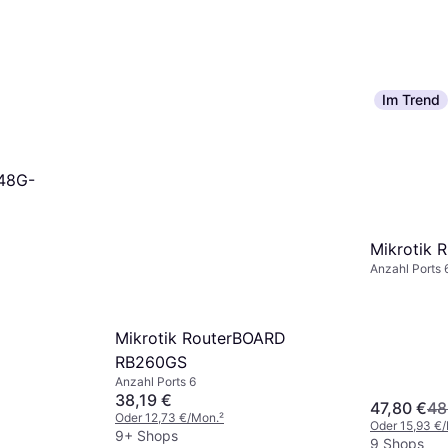
Im Trend
48G-
Mikrotik
Anzahl Ports 
Mikrotik RouterBOARD
RB260GS
Anzahl Ports 6
38,19 €
47,80 €
48
Oder 12,73 €/Mon.
²
Oder 15,93 €
9+ Shops
9 Shops