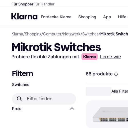
Für Shopper
Für Händler
Entdecke Klarna
Shopping
App
Hilfe
Klarna
/
Shopping
/
Computer
/
Netzwerk
/
Switches
/
Mikrotik Switc
Zahlungsmethoden
Shops
Mikrotik Switches
Zahlungsmethoden
Kaufla
Sofort bezahlen
eBay
Bezahle in 3
Temu
Probiere flexible Zahlungen mit
Lerne wie
Teilzahlungen
Samsu
Bezahle in bis zu 30
SHEIN
Tagen
Filtern
66 produkte
Ratenzahlung
Switches
Alle Shops
Alle Filt
Preis