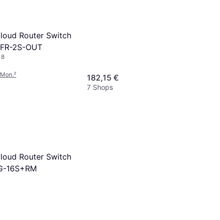
Cloud Router Switch
5FR-2S-OUT
18
/Mon.
²
182,15 €
7 Shops
Cloud Router Switch
G-16S+RM