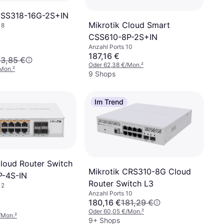
CSS318-16G-2S+IN
Mikrotik Cloud Smart
18
CSS610-8P-2S+IN
Anzahl Ports 10
187,16 €
13,85 €
Oder 62,38 €/Mon.
²
/Mon.
²
9 Shops
Im Trend
Cloud Router Switch
Mikrotik CRS310-8G Cloud
P-4S-IN
Router Switch L3
12
Anzahl Ports 10
180,16 €
181,29 €
Oder 60,05 €/Mon.
²
/Mon.
²
9+ Shops