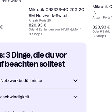
uter Switch
Mikrotik 
Mikrotik CRS326-4C 20G 2Q
IN
RM Netzwerk-Switch
Anzahl Ports 
Anzahl Ports 20
820,93 €
820,93 €
Oder 6 Zahlungen von 141,87 €/Mon.
¹
Oder 6 Zahlu
8 Shops
8 Shops
 3 Dinge, die du vor 
 beachten solltest
e Netzwerkbedürfnisse
Switch kaufst, solltest du genau wissen,
Geschwindigkeit
nem Netzwerk erwartest. Wie viele
t du anschließen? Benötigst du Power
gkeit eines Switches ist entscheidend für
(PoE) für Geräte wie IP-Kameras oder