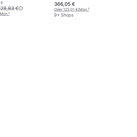
16
366,05 €
28,83 €
Oder 122,01 €/Mon.
²
/Mon.
²
9+ Shops