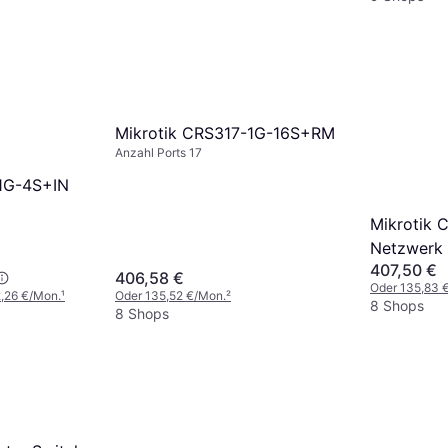
Mikrotik CRS317-1G-16S+RM
Anzahl Ports 17
1G-4S+IN
Mikrotik 
Netzwerk 
407,50 €
406,58 €
Oder 135,83 
2,26 €/Mon.
¹
Oder 135,52 €/Mon.
²
8 Shops
8 Shops