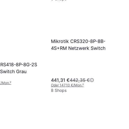
Mikrotik CRS320-8P-8B-
4S+RM Netzwerk Switch
CRS418-8P-8G-2S
Switch Grau
441,31 €
442,35 €
€/Mon.
²
Oder 147,10 €/Mon.
²
8 Shops