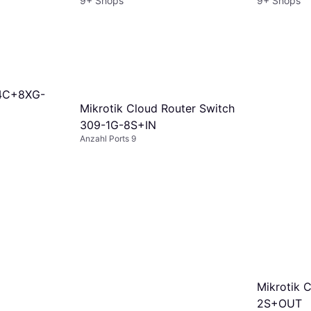
9+ Shops
9+ Shops
-4C+8XG-
Mikrotik Cloud Router Switch
309-1G-8S+IN
Anzahl Ports 9
Mikrotik 
2S+OUT