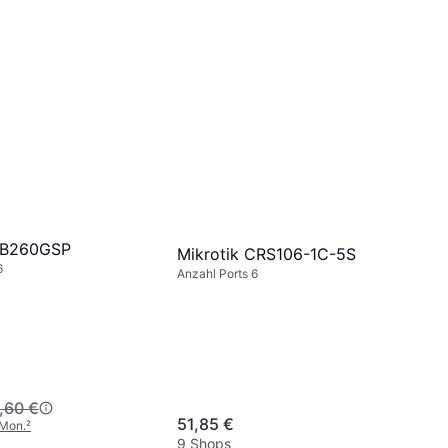
 RB260GSP
Mikrotik CRS106-1C-5S
6
Anzahl Ports 6
,60 €
51,85 €
/Mon.
²
9 Shops