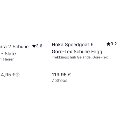
3.2
Hoka Speedgoat 6
3.6
ara 2 Schuhe
Gore-Tex Schuhe Foggy
 - Slate
Trekkingschuh Gelände, Gore-Tex,
Night Charcoal Grey
h, Herren
ed Blue
Unisex
14,95 €
119,95 €
7 Shops