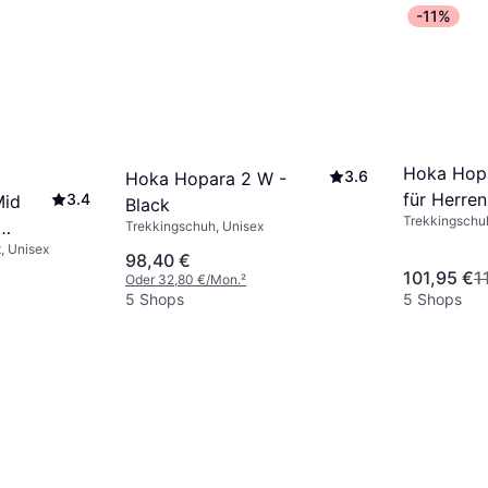
-11%
Hoka Hop
3.6
Hoka Hopara 2 W -
für Herren
3.4
Mid
Black
Trekkingschu
Blue/Wash
Trekkingschuh, Unisex
, Unisex
98,40 €
101,95 €
1
Oder 32,80 €/Mon.
²
5 Shops
5 Shops