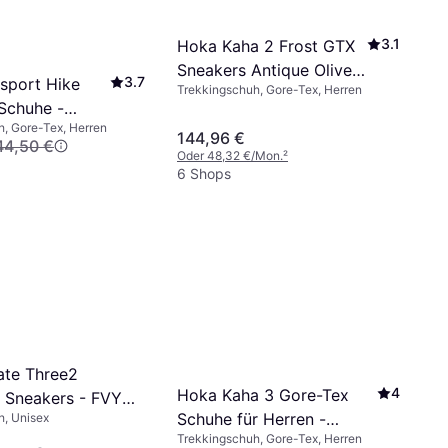
3.1
Hoka Kaha 2 Frost GTX
Sneakers Antique Olive
3.7
sport Hike
Trekkingschuh, Gore-Tex, Herren
Oyster Mushroom
Schuhe -
, Gore-Tex, Herren
144,96 €
44,50 €
Oder 48,32 €/Mon.
²
6 Shops
te Three2
4
Hoka Kaha 3 Gore-Tex
 Sneakers - FVY
Schuhe für Herren -
h, Unisex
Trekkingschuh, Gore-Tex, Herren
Faded Navy/Washed Blue