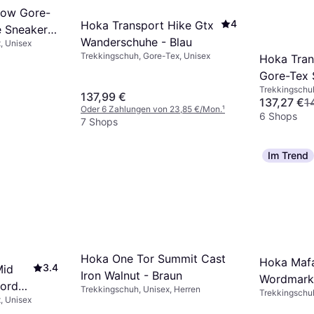
Low Gore-
4
Hoka Transport Hike Gtx
 Sneakers
Wanderschuhe - Blau
, Unisex
ack
Trekkingschuh, Gore-Tex, Unisex
Hoka Tran
Gore-Tex 
Trekkingschuh
Black
137,99 €
137,27 €
1
Oder 6 Zahlungen von 23,85 €/Mon.
¹
6 Shops
7 Shops
Im Trend
Hoka One Tor Summit Cast
Hoka Mafa
3.4
Mid
Iron Walnut - Braun
Wordmark
ord
Trekkingschuh, Unisex, Herren
Trekkingschu
Grün
, Unisex