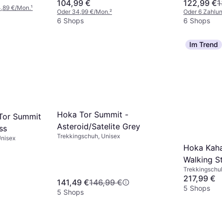
104,99 €
122,99 €
1
4,89 €/Mon.
¹
Oder 34,99 €/Mon.
²
Oder 6 Zahlu
6 Shops
6 Shops
Im Trend
Hoka Tor Summit -
Tor Summit
Asteroid/Satelite Grey
ss
Trekkingschuh, Unisex
Unisex
Hoka Kaha
Walking St
Trekkingschuh
Navy/Was
217,99 €
141,49 €
146,99 €
5 Shops
5 Shops