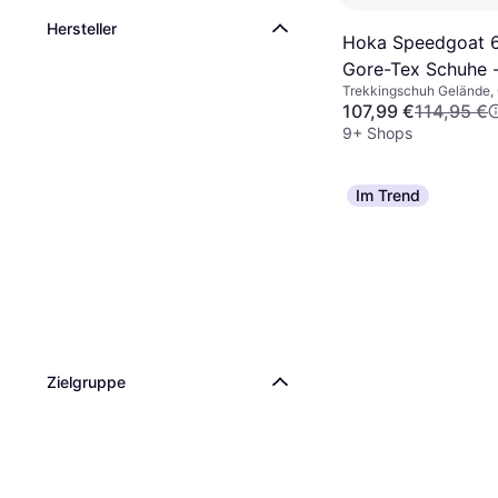
Hersteller
Hoka Speedgoat 
Gore-Tex Schuhe 
Trekkingschuh Gelände, 
Washed Blue/Asph
Herren
107,99 €
114,95 €
Grey
9+ Shops
Im Trend
Zielgruppe