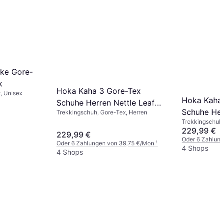
ike Gore-
k
Hoka Kaha 3 Gore-Tex
, Unisex
Hoka Kaha
Schuhe Herren Nettle Leaf
Schuhe He
Trekkingschuh, Gore-Tex, Herren
Barley Flour - Wandern
Trekkingschuh
Barley Fl
229,99 €
229,99 €
Oder 6 Zahlu
Oder 6 Zahlungen von 39,75 €/Mon.
¹
4 Shops
4 Shops