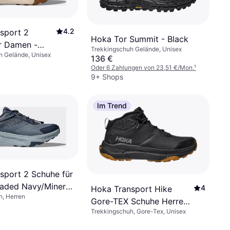
4.2
sport 2
Hoka Tor Summit - Black
r Damen -
Trekkingschuh Gelände, Unisex
h Gelände, Unisex
baster
136 €
Oder 6 Zahlungen von 23,51 €/Mon.
¹
9+ Shops
Im Trend
sport 2 Schuhe für
Faded Navy/Mineral
4
Hoka Transport Hike
h, Herren
Gore-TEX Schuhe Herren
Trekkingschuh, Gore-Tex, Unisex
- Black