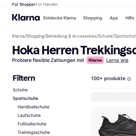
Für Shopper
Für Händler
Entdecke Klarna
Shopping
App
Hilfe
Klarna
/
Shopping
/
Bekleidung & Accessoires
/
Schuhe
/
Sportschu
Zahlungsmethoden
Shops
Hoka Herren Trekking
Zahlungsmethoden
Kaufla
Sofort bezahlen
eBay
Bezahle in 3
Temu
Probiere flexible Zahlungen mit
Lerne wie
Teilzahlungen
Samsu
Bezahle in bis zu 30
SHEIN
Tagen
Filtern
100+ produkte
Ratenzahlung
Schuhe
Alle Shops
Sportschuhe
Handballschuhe
Laufschuhe
Fußballschuhe
Trainingsschuhe