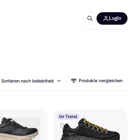
Login
Weitere Informationen
sstattung
M
Was ist Klarna?
Artikel
Produkte vergleichen
Sortieren nach beliebtheit
tegorien
Im Trend