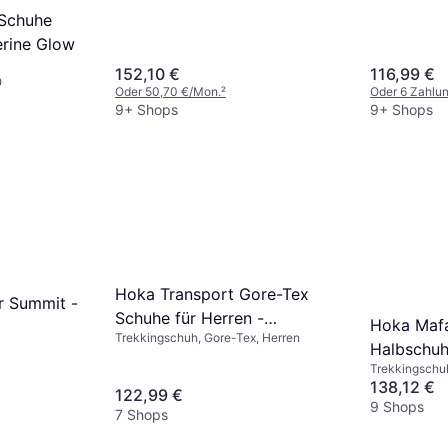
Schuhe
rine Glow
152,10 €
116,99 €
Oder 50,70 €/Mon.
²
Oder 6 Zahlu
9+ Shops
9+ Shops
Hoka Transport Gore-Tex
r Summit -
Schuhe für Herren -
Hoka Mafa
Trekkingschuh, Gore-Tex, Herren
Cement/Stucco
Halbschuh
Trekkingschu
Blue/Tume
138,12 €
122,99 €
9 Shops
7 Shops