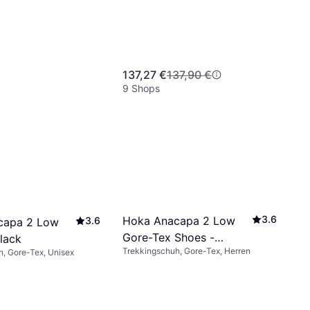
137,27 €
137,90 €
9 Shops
3.6
Hoka Anacapa 2 Low
3.6
capa 2 Low
Gore-Tex Shoes -
lack
Trekkingschuh, Gore-Tex, Herren
Washed Blue/Mineral
, Gore-Tex, Unisex
Blue