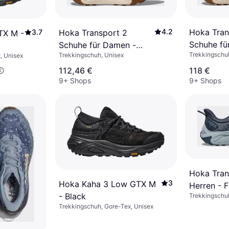
4.2
Hoka Tran
3.7
Hoka Transport 2
TX M -
Schuhe fü
Schuhe für Damen -
Trekkingschu
Trekkingschuh, Unisex
, Unisex
Black/Ala
Alabaster
112,46 €
118 €
9+ Shops
9+ Shops
Hoka Tran
3
Hoka Kaha 3 Low GTX M
Herren - 
- Black
Trekkingschu
Blue
Trekkingschuh, Gore-Tex, Unisex