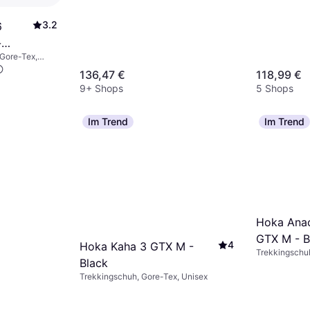
3.2
6
-
Gore-Tex,
alt
136,47 €
118,99 €
9+ Shops
5 Shops
Im Trend
Im Trend
Hoka Ana
GTX M - B
4
Hoka Kaha 3 GTX M -
Trekkingschuh
Black
Trekkingschuh, Gore-Tex, Unisex