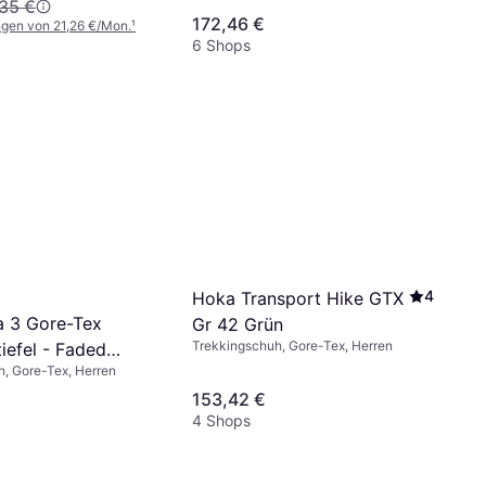
35 €
172,46 €
ngen von 21,26 €/Mon.
¹
6 Shops
4
Hoka Transport Hike GTX
 3 Gore-Tex
Gr 42 Grün
Trekkingschuh, Gore-Tex, Herren
iefel - Faded
, Gore-Tex, Herren
hed Blue
153,42 €
4 Shops