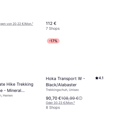
112 €
ngen von 20,22 €/Mon.
¹
7 Shops
-17%
4.1
Hoka Transport W -
te Hike Trekking
Black/Alabaster
e - Mineral
Trekkingschuh, Unisex
h, Herren
ric
90,70 €
108,99 €
Oder 30,23 €/Mon.
²
8 Shops