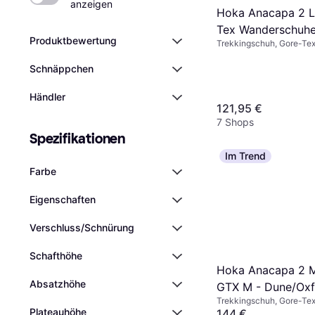
anzeigen
Hoka Anacapa 2 
Tex Wanderschuhe
Produktbewertung
Trekkingschuh, Gore-Tex
- Satellite Grey/Bl
Schnäppchen
Händler
121,95 €
7 Shops
Spezifikationen
Im Trend
Farbe
Eigenschaften
Verschluss/Schnürung
Schafthöhe
Hoka Anacapa 2 
Absatzhöhe
GTX M - Dune/Oxf
Trekkingschuh, Gore-Tex
Tan
Plateauhöhe
144 €