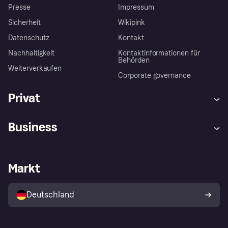
Presse
Impressum
Sicherheit
Wikipink
Datenschutz
Kontakt
Nachhaltigkeit
Kontaktinformationen für
Behörden
Weiterverkaufen
Corporate governance
Privat
Hilfe
Beschwerden
Business
Einloggen
Sicher shoppen mit Klarna
Händlersupport
Entwicklerseite
Mit Klarna einkaufen
Festgeld
Händlerportal
Betriebsstatus
Markt
Klarna App
Datenschutzeinstellungen
Mit Klarna verkaufen
Plattformen und Partner
Shops entdecken
Dein Widerrufsrecht
Deutschland
Käuferschutzrichtlinie