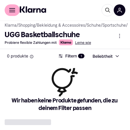
Für Shopper
Für Händler
Klarna
/
Shopping
/
Bekleidung & Accessoires
/
Schuhe
/
Sportschuhe
/
B
UGG Basketballschuhe
Probiere flexible Zahlungen mit
Lerne wie
0 produkte
Filtern
Beliebtheit
1
Wir haben keine Produkte gefunden, die zu 
deinem Filter passen