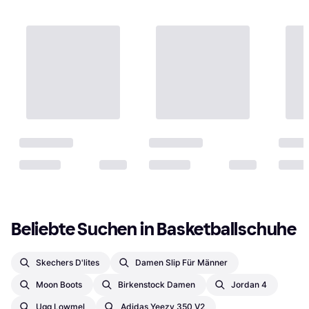
Beliebte Suchen in Basketballschuhe
Skechers D'lites
Damen Slip Für Männer
Moon Boots
Birkenstock Damen
Jordan 4
Ugg Lowmel
Adidas Yeezy 350 V2