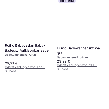
Im Trend
Rotho Babydesign Baby-
Fillikid Badewannensitz Wal
Badesitz Aufklappbar Sage
grau
Badewannensitz, Grün
Green
Badewannensitz, Grau
23,99 €
29,31 €
Oder 3 Zahlungen von 7,99 €
¹
Oder 3 Zahlungen von 9,77 €
¹
3 Shops
3 Shops