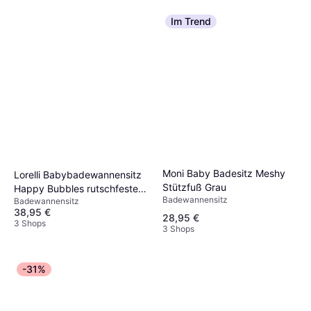
Im Trend
Moni Baby Badesitz Meshy
Lorelli Babybadewannensitz
Stützfuß Grau
Happy Bubbles rutschfeste
Badewannensitz
Badewannensitz
Basis, hohe Rückenlehne blau
38,95 €
28,95 €
3 Shops
3 Shops
-31%