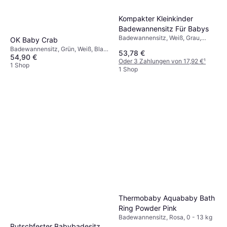
Kompakter Kleinkinder
Badewannensitz Für Babys
Badewannensitz, Weiß, Grau,
OK Baby Crab
Schwarz, Blau
Badewannensitz, Grün, Weiß, Blau,
53,78 €
54,90 €
Türkis
Oder 3 Zahlungen von 17,92 €
¹
1 Shop
1 Shop
Thermobaby Aquababy Bath
Ring Powder Pink
Badewannensitz, Rosa, 0 - 13 kg
Rutschfester Babybadesitz