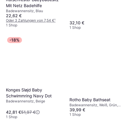
Mit Netz Badehilfe
Badewannensitz, Blau
22,62 €
Oder 3 Zahlungen von 7,54 €
¹
32,10 €
1 Shop
1 Shop
-18%
Konges Sløjd Baby
Schwimmring Navy Dot
Rotho Baby Bathseat
Badewannensitz, Beige
Badewannensitz, Weiß, Grün,
39,99 €
Grau, Silber, Material:
42,81 €
51,97 €
Polypropylen
1 Shop
1 Shop