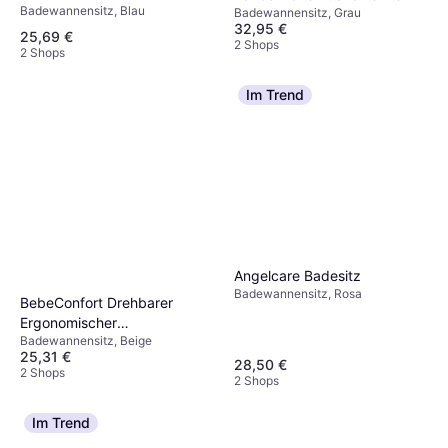
Badewannensitz, Blau
bis 12 Monate
Badewannensitz, Grau
Grau
32,95 €
25,69 €
2 Shops
2 Shops
Im Trend
Angelcare Badesitz
Badewannensitz, Rosa
BebeConfort Drehbarer
Ergonomischer
Badewannensitz, Beige
Badewannensitz 0-10 kg
25,31 €
Beige
28,50 €
2 Shops
2 Shops
Im Trend