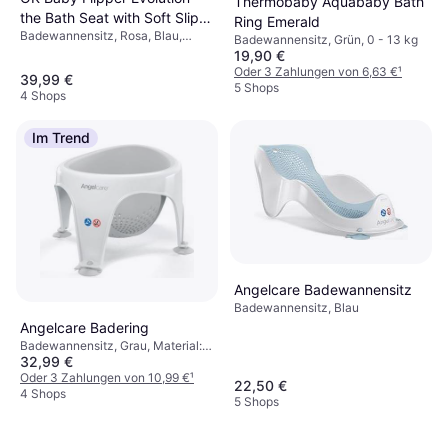
Thermobaby Aquababy Bath
the Bath Seat with Soft Slip
Ring Emerald
Badewannensitz, Rosa, Blau,
Free Rubber
Badewannensitz, Grün, 0 - 13 kg
Türkis, Grün, Grau, Weiß, Orange,
19,90 €
Material: Kunststoff
Oder 3 Zahlungen von 6,63 €
¹
39,99 €
5 Shops
4 Shops
Im Trend
Angelcare Badewannensitz
Badewannensitz, Blau
Angelcare Badering
Badewannensitz, Grau, Material:
32,99 €
Kunststoff
Oder 3 Zahlungen von 10,99 €
¹
22,50 €
4 Shops
5 Shops