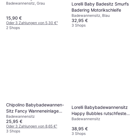
Badewannensitz, Grau
Lorelli Baby Badesitz Smurfs
Form Grau
Badering Motorikschleife
Badewannensitz, Blau
15,90 €
32,95 €
Oder 3 Zahlungen von 5,30 €
¹
3 Shops
2 Shops
Chipolino Babybadewannen-
Lorelli Babybadewannensitz
Sitz Fancy Wanneneinlage
Happy Bubbles rutschfeste
Badewannensitz
Soft-Touch-Material
Badewannensitz
Basis, hohe Rückenlehne rosa
25,95 €
rutschfest rosa
Oder 3 Zahlungen von 8,65 €
¹
38,95 €
3 Shops
3 Shops