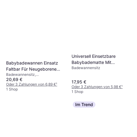
Universell Einsetzbare
Babybadematte Mit
Babybadewannen Einsatz
Badewannensitz
Stütznetz
Faltbar Für Neugeborene
Badewannensitz,
Kleinkinder
20,69 €
Zusammenklappbar
17,95 €
Oder 3 Zahlungen von 6,89 €
¹
Oder 3 Zahlungen von 5,98 €
¹
1 Shop
1 Shop
Im Trend