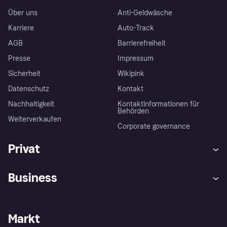
Über uns
Anti-Geldwäsche
Karriere
Auto-Track
AGB
Barrierefreiheit
Presse
Impressum
Sicherheit
Wikipink
Datenschutz
Kontakt
Nachhaltigkeit
Kontaktinformationen für
Behörden
Weiterverkaufen
Corporate governance
Privat
Hilfe
Beschwerden
Business
Einloggen
Sicher shoppen mit Klarna
Händlersupport
Entwicklerseite
Mit Klarna einkaufen
Festgeld
Händlerportal
Betriebsstatus
Markt
Klarna App
Datenschutzeinstellungen