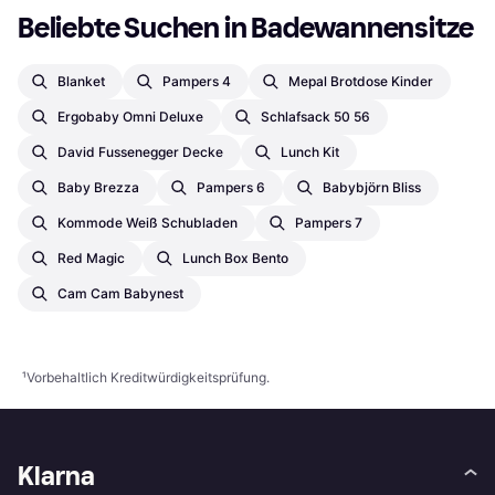
Beliebte Suchen in Badewannensitze
Blanket
Pampers 4
Mepal Brotdose Kinder
Ergobaby Omni Deluxe
Schlafsack 50 56
David Fussenegger Decke
Lunch Kit
Baby Brezza
Pampers 6
Babybjörn Bliss
Kommode Weiß Schubladen
Pampers 7
Red Magic
Lunch Box Bento
Cam Cam Babynest
¹
Vorbehaltlich Kreditwürdigkeitsprüfung.
Klarna