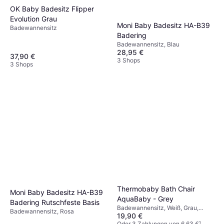
OK Baby Badesitz Flipper
Evolution Grau
Moni Baby Badesitz HA-B39
Badewannensitz
Badering
Badewannensitz, Blau
28,95 €
37,90 €
3 Shops
3 Shops
Thermobaby Bath Chair
Moni Baby Badesitz HA-B39
AquaBaby - Grey
Badering Rutschfeste Basis
Badewannensitz, Weiß, Grau,
Badewannensitz, Rosa
19,90 €
Material: Kunststoff
Oder 3 Zahlungen von 6,63 €
¹