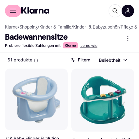
Für Shopper
Für Händler
Klarna
/
Shopping
/
Kinder & Familie
/
Kinder- & Babyzubehör
/
Pflege &
Badewannensitze
Probiere flexible Zahlungen mit
Lerne wie
61 produkte
Filtern
Beliebtheit
OK Baby Flipper Evolution