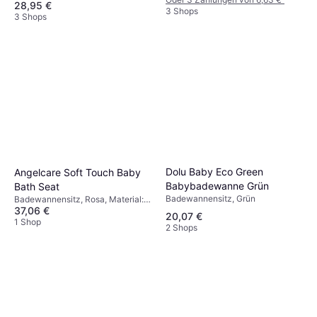
28,95 €
3 Shops
3 Shops
Dolu Baby Eco Green
Angelcare Soft Touch Baby
Babybadewanne Grün
Bath Seat
Badewannensitz, Grün
Badewannensitz, Rosa, Material:
37,06 €
Kunststoff, 0 - 11 kg
20,07 €
1 Shop
2 Shops