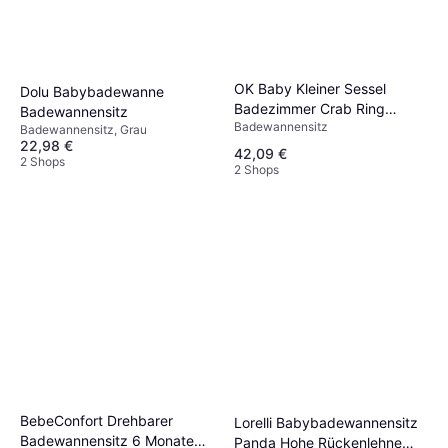
OK Baby Kleiner Sessel
Dolu Babybadewanne
Badezimmer Crab Ring
Badewannensitz
Badewannensitz
Modell 871 15
Badewannensitz, Grau
22,98 €
42,09 €
2 Shops
2 Shops
BebeConfort Drehbarer
Lorelli Babybadewannensitz
Badewannensitz 6 Monate
Panda Hohe Rückenlehne