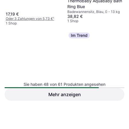
Thermobaby Aquababy Bath
Ring Blue
Badewannensitz, Blau, 0 - 13 kg
17,19 €
38,82 €
Oder 3 Zahlungen von 5,73 €
¹
1 Shop
1 Shop
Im Trend
Sie haben 48 von 61 Produkten angesehen
My baby Lou Badesitz
Mehr anzeigen
Baby Walz Basics Badesitz
Hellgrün
Deluxe Grau
Badewannensitz, Grün
Badewannensitz, Grau
19,19 €
10,39 €
Oder 3 Zahlungen von 6,39 €
¹
Oder 3 Zahlungen von 3,46 €
¹
1 Shop
1 Shop
1
2