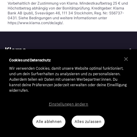
Vorbehaltlich der Zustimmung von Klarna. Mindestkaufbetrag 25 € und
Höchstbetrag abhängig von der Bonitätsprüfung. Kreditgeber: Klarna
Bank AB (publ), Sveavägen 46, 111 34 Stockholm, Reg. Nr.: 556737-
0431. Siehe Bedingungen und weitere Informationen unter
https://www.klarna.com/de/agb/
.
Klarna
Cookies und Datenschutz
Über uns
Anti-Geldwäsche
Wir verwenden Cookies, damit unsere Website optimal funktioniert,
Karriere
Auto-Track
und um dein Surfverhalten zu analysieren und zu personalisieren.
Außerdem teilen wir Daten mit unseren Werbepartner:innen. Du
AGB
Barrierefreiheit
kannst deine Präferenzen jederzeit verwalten oder deine Einwilligung
Presse
Impressum
widerrufen.
Sicherheit
Wikipink
Einstellungen ändern
Datenschutz
Kontakt
Nachhaltigkeit
Kontaktinformationen für
Alle ablehnen
Alles zulassen
Behörden
Weiterverkaufen
Corporate governance