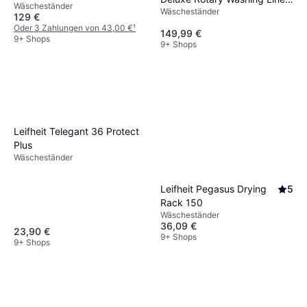
Wäscheständer
Wäscheständer
Airer Dryer 60m With Cover
129 €
Oder 3 Zahlungen von 43,00 €
¹
149,99 €
9+ Shops
9+ Shops
Leifheit Telegant 36 Protect
Plus
Wäscheständer
Leifheit Pegasus Drying
5
Rack 150
Wäscheständer
36,09 €
23,90 €
9+ Shops
9+ Shops