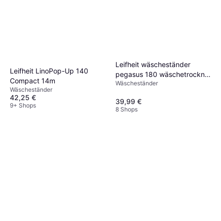
Leifheit wäscheständer
Leifheit LinoPop-Up 140
pegasus 180 wäschetrockner
Compact 14m
Wäscheständer
klappbar 18m schwarz
Wäscheständer
Outdoor
42,25 €
39,99 €
9+ Shops
8 Shops