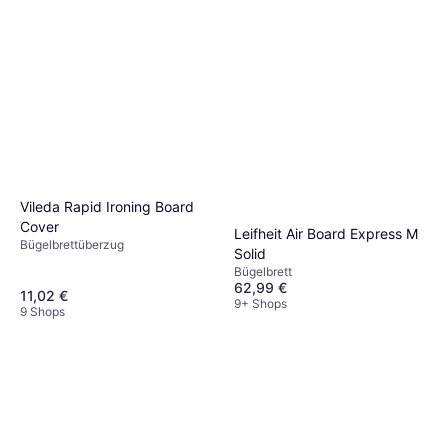
spart Zeit im Vergleich zum klassischen
Bügeln.
Vileda Rapid Ironing Board
Cover
Leifheit Air Board Express M
Bügelbrettüberzug
Solid
Bügelbrett
62,99 €
11,02 €
9+ Shops
9 Shops