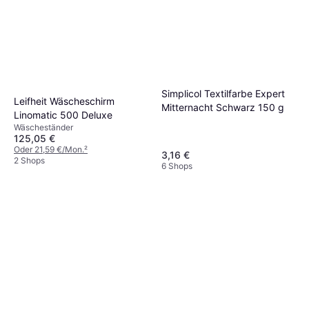
Nikwax TX.Direct Wash-In
300ml
Imprägnierung
9,05 €
30,17 €/L
9+ Shops
Simplicol Textilfarbe Expert
Leifheit Wäscheschirm
Mitternacht Schwarz 150 g
Linomatic 500 Deluxe
Wäscheständer
125,05 €
Oder 21,59 €/Mon.
²
3,16 €
2 Shops
6 Shops