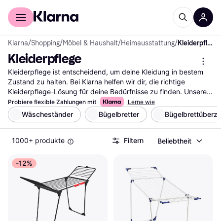
Für Shopper
Für Händler
Klarna
/
Shopping
/
Möbel & Haushalt
/
Heimausstattung
/
Kleiderpflege
Kleiderpflege
Kleiderpflege ist entscheidend, um deine Kleidung in bestem 
Zustand zu halten. Bei Klarna helfen wir dir, die richtige 
Kleiderpflege-Lösung für deine Bedürfnisse zu finden. Unsere 
Kategorie bietet eine Vielzahl von Produkten, die du mit 
Probiere flexible Zahlungen mit
Lerne wie
unseren praktischen Filtern durchsuchen kannst. Ob du nach 
Wäscheständer
Bügelbretter
Bügelbrettüberz
einem Dampfbügeleisen, einer Reinigungsbürste oder 
speziellen Waschmitteln suchst, unsere Filter leiten dich schnell 
1000+ produkte
Filtern
Beliebtheit
zur besten Option. Du kannst auch nach Marke, Preis oder 
Bewertungen filtern, um deine Auswahl weiter zu verfeinern. So 
findest du genau das, was deinen Anforderungen entspricht. 
-12%
Lies die Nutzerbewertungen, um mehr über die Erfahrungen 
anderer zu erfahren und die richtige Wahl zu treffen. Beginne 
hier deine Suche nach den besten Kleiderpflege-Produkten 
und finde die passenden Helfer für deine Garderobe.
Mehr über kleiderpflege »