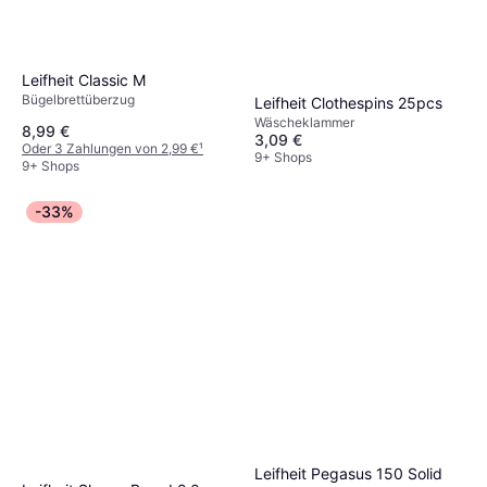
Leifheit Classic M
Bügelbrettüberzug
Leifheit Clothespins 25pcs
Wäscheklammer
8,99 €
3,09 €
Oder 3 Zahlungen von 2,99 €
¹
9+ Shops
9+ Shops
-33%
Leifheit Pegasus 150 Solid