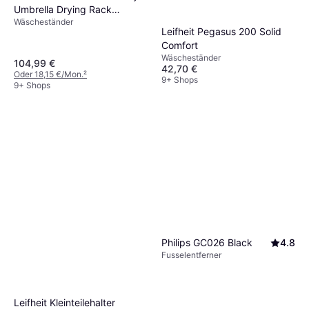
Umbrella Drying Rack
Wäscheständer
Aluminum
Leifheit Pegasus 200 Solid
Comfort
Wäscheständer
104,99 €
42,70 €
Oder 18,15 €/Mon.
²
9+ Shops
9+ Shops
Philips GC026 Black
4.8
Fusselentferner
Leifheit Kleinteilehalter