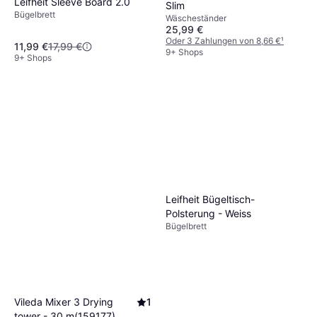
Leifheit Sleeve Board 2.0
Slim
Bügelbrett
Wäscheständer
25,99 €
Oder 3 Zahlungen von 8,66 €
¹
11,99 €
17,99 €
9+ Shops
9+ Shops
Leifheit Bügeltisch-
Polsterung - Weiss
Bügelbrett
Vileda Mixer 3 Drying
1
tower - 30 m(159177)