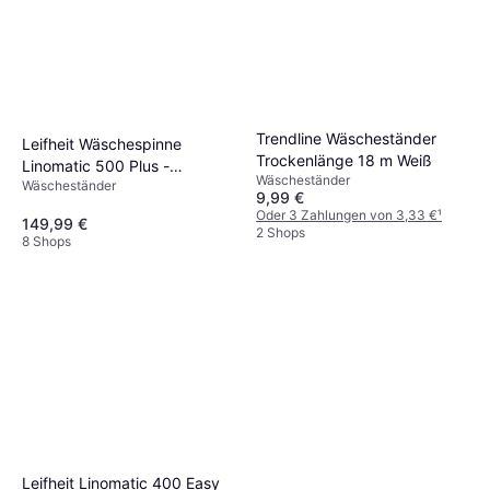
Trendline Wäscheständer
Leifheit Wäschespinne
Trockenlänge 18 m Weiß
Linomatic 500 Plus -
Wäscheständer
Wäscheständer
Anthrazit
9,99 €
Oder 3 Zahlungen von 3,33 €
¹
149,99 €
2 Shops
8 Shops
Leifheit Linomatic 400 Easy