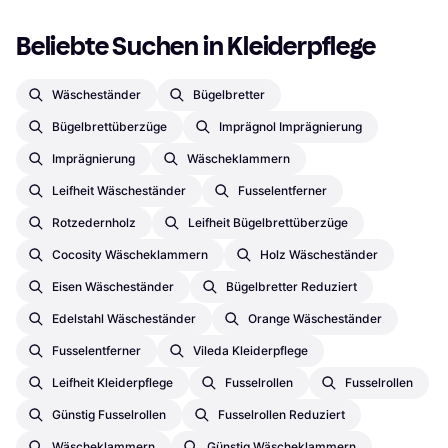
Beliebte Suchen in Kleiderpflege
Wäscheständer
Bügelbretter
Bügelbrettüberzüge
Imprägnol Imprägnierung
Imprägnierung
Wäscheklammern
Leifheit Wäscheständer
Fusselentferner
Rotzedernholz
Leifheit Bügelbrettüberzüge
Cocosity Wäscheklammern
Holz Wäscheständer
Eisen Wäscheständer
Bügelbretter Reduziert
Edelstahl Wäscheständer
Orange Wäscheständer
Fusselentferner
Vileda Kleiderpflege
Leifheit Kleiderpflege
Fusselrollen
Fusselrollen
Günstig Fusselrollen
Fusselrollen Reduziert
Wäscheklammern
Günstig Wäscheklammern