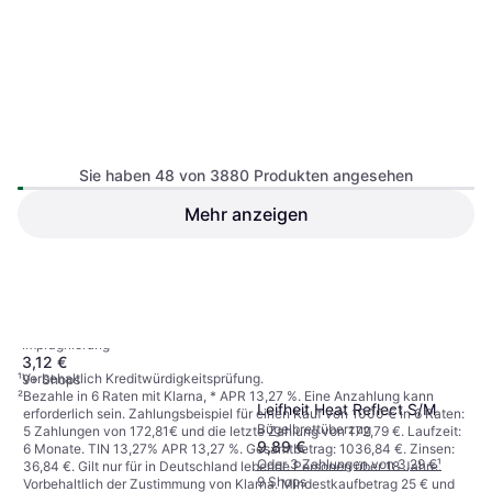
Sie haben 48 von 3880 Produkten angesehen
Mehr anzeigen
SAGROTAN SAGROTAN
Textilerfrischer frisch 0,5 l, 1
1
2
3
...
42
...
81
Imprägnierung
St
3,12 €
¹
Vorbehaltlich Kreditwürdigkeitsprüfung.
9+ Shops
²
Bezahle in 6 Raten mit Klarna, * APR 13,27 %. Eine Anzahlung kann
Leifheit Heat Reflect S/M
erforderlich sein. Zahlungsbeispiel für einen Kauf von 1000 € in 6 Raten:
Bügelbrettüberzug
5 Zahlungen von 172,81€ und die letzte Zahlung von 172,79 €. Laufzeit:
9,89 €
6 Monate. TIN 13,27% APR 13,27 %. Gesamtbetrag: 1036,84 €. Zinsen:
Oder 3 Zahlungen von 3,29 €
¹
36,84 €. Gilt nur für in Deutschland lebende Personen über 18 Jahre.
9 Shops
Vorbehaltlich der Zustimmung von Klarna. Mindestkaufbetrag 25 € und