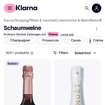
Für Shopper
Für Händler
Klarna
/
Shopping
/
Möbel & Haushalt
/
Lebensmittel & Wein
/
Weine
/
Schaumweine
Schaumweine
Probiere flexible Zahlungen mit
Lerne wie
Champagner
Proseccos
Cavas
Créman
300+ produkte
Filtern
Beliebtheit
Beliebt