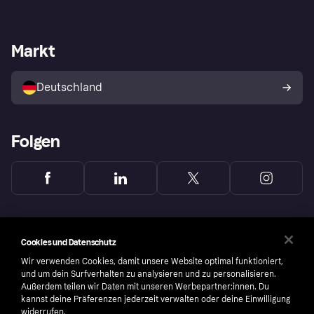
Einloggen
Sicher shoppen mit Klarna
Händlersupport
Entwicklerseite
Mit Klarna einkaufen
Festgeld
Händlerportal
Betriebsstatus
Markt
Klarna App
Datenschutzeinstellungen
Mit Klarna verkaufen
Plattformen und Partner
Shops entdecken
Dein Widerrufsrecht
Deutschland
Käuferschutzrichtlinie
Folgen
Cookies und Datenschutz
Wir verwenden Cookies, damit unsere Website optimal funktioniert,
und um dein Surfverhalten zu analysieren und zu personalisieren.
Außerdem teilen wir Daten mit unseren Werbepartner:innen. Du
kannst deine Präferenzen jederzeit verwalten oder deine Einwilligung
widerrufen.