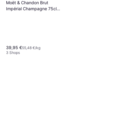
Moët & Chandon Brut
Impérial Champagne 75cl
Geschenkbox
39,95 €
55,48 €/kg
3 Shops
Taittinger Brut Reserve
Chardonnay, Pinot Noir, Pinot
45,79 €
Meunier Champagne 12.5%
63,69 €/kg
8 Shops
75cl