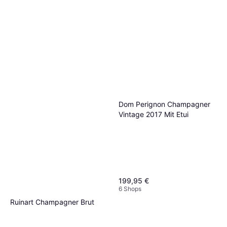
Moët & Chandon Imperial
Brut Champagne 12.5% 75cl
37,50 €
52,08 €/kg
9+ Shops
Moët & Chandon Ice Impérial
Rosé 12.5% Vol
53,88 €
74,83 €/kg
8 Shops
Dom Perignon Champagner
Vintage 2017 Mit Etui
199,95 €
6 Shops
Ruinart Champagner Brut
weiß
51,45 €
71,45 €/kg