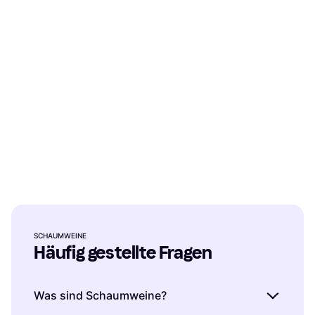
SCHAUMWEINE
Häufig gestellte Fragen
Was sind Schaumweine?
Mionetto Mionetto Prosecco
Moët & Chandon Grand
Doc Treviso Brut
Vintage 2016 Extra Brut 75 cl