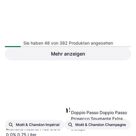
Sie haben 48 von 382 Produkten angesehen
Mehr anzeigen
1
2
3
...
6
...
8
Beliebte Suchen in Schaumweine
Doppio Passo Doppio Passo
Prosecco Spumante Extra
5,99 €
Dry
8,32 €/kg
Moët & Chandon Impérial
Moët & Chandon Champagne
Mionetto Alcohol Free 0.0%
5 Shops
0.0% 0.75 Liter