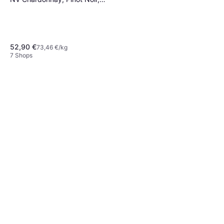
Pinot Meunier Champagne
12.5% 75cl
52,90 €
73,46 €/kg
7 Shops
Mionetto Frizzante Prosecco
Treviso 0.75l
5,99 €
8,32 €/kg
7 Shops