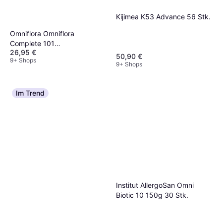
Kijimea K53 Advance 56 Stk.
Omniflora Omniflora
Complete 101
26,95 €
Bakterienstämme 100 Mrd
50,90 €
9+ Shops
KBE 28 St
9+ Shops
Im Trend
Institut AllergoSan Omni
Biotic 10 150g 30 Stk.