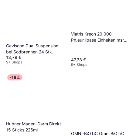
Viatris Kreon 20.000
Ph.eur.lipase Einheiten msr
Gaviscon Dual Suspension
100
bei Sodbrennen 24 Stk.
13,79 €
47,73 €
9+ Shops
9+ Shops
-18%
Hubner Magen-Darm Direkt
15 Sticks 225ml
OMNi-BiOTiC Omni BiOTiC