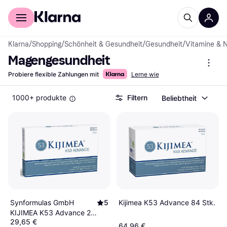
Für Shopper
Für Händler
Klarna
/
Shopping
/
Schönheit & Gesundheit
/
Gesundheit
/
Vitamine & 
Magengesundheit
Probiere flexible Zahlungen mit
Lerne wie
1000+ produkte
Filtern
Beliebtheit
Synformulas GmbH
5
Kijimea K53 Advance 84 Stk.
KIJIMEA K53 Advance 28
29,65 €
Stk.
64,96 €