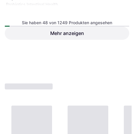
Probiotics Intestinal Health
60 Stk.
Sie haben 48 von 1249 Produkten angesehen
Mehr anzeigen
Salus Japol Pepparmyntsolja
10ml
5,41 €
29,95 €
9+ Shops
9+ Shops
1
2
3
...
15
...
27