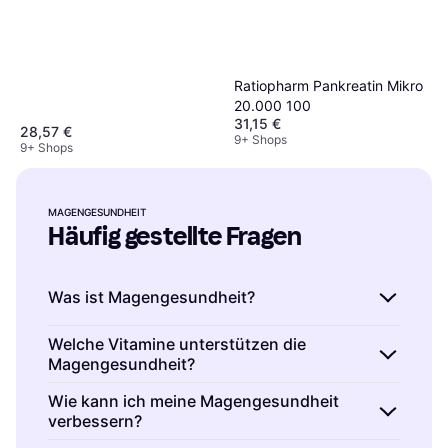
Ratiopharm Pankreatin Mikro
20.000 100
31,15 €
28,57 €
9+ Shops
9+ Shops
MAGENGESUNDHEIT
Häufig gestellte Fragen
Was ist Magengesundheit?
Magengesundheit bezieht sich auf den
Welche Vitamine unterstützen die
Magengesundheit?
Zustand des Magens und seine Fähigkeit,
richtig zu funktionieren. Eine gute
Vitamine wie B12 und D spielen eine wichtige
Wie kann ich meine Magengesundheit
Magengesundheit bedeutet, dass der Magen
verbessern?
Rolle für die Magengesundheit. Sie fördern die
Nahrung effizient verdaut und Nährstoffe
Produktion von Magensäure und unterstützen