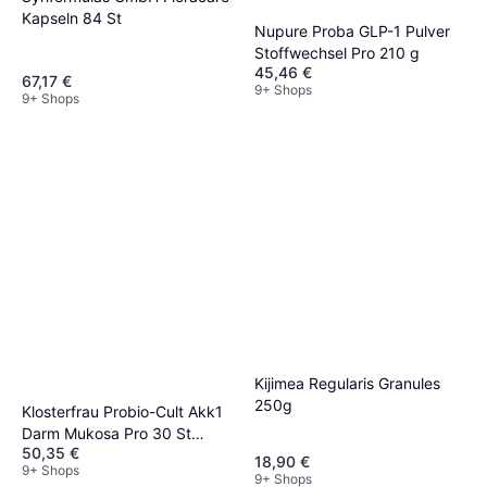
Kapseln 84 St
Nupure Proba GLP-1 Pulver
Stoffwechsel Pro 210 g
45,46 €
67,17 €
9+ Shops
9+ Shops
Kijimea Regularis Granules
250g
Klosterfrau Probio-Cult Akk1
Darm Mukosa Pro 30 St
50,35 €
Tabletten
18,90 €
9+ Shops
9+ Shops