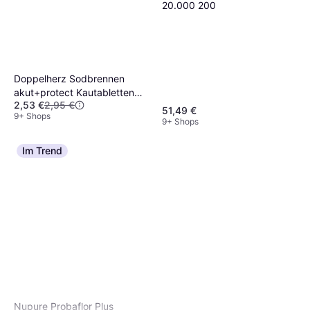
20.000 200
Doppelherz Sodbrennen
akut+protect Kautabletten
2,53 €
2,95 €
20
51,49 €
9+ Shops
9+ Shops
Im Trend
Nupure Probaflor Plus