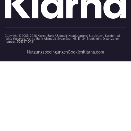
Copyright © 2005-2026 Klarna Bank AB (publ). Headquarters: Stockholm, Sweden. All
rights reserved. Klarna Bank AB (publ). Sveavägen 46, 111 34 Stockholm. Organization
number: 556737-0431
Nutzungsbedingungen
Cookies
Klarna.com