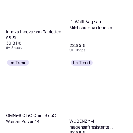
Dr.Wolff Vagisan
Milchsäurebakterien mit
Innova Innovazym Tabletten
Biotin 30 Stück 30 Stk.
98 St
30,31 €
22,95 €
9+ Shops
9+ Shops
Im Trend
Im Trend
OMNi-BiOTiC Omni BiotiC
WOBENZYM
Woman Pulver 14
magensaftresistente
32,98 €
Tabletten 100 St.