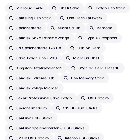
Micro Sd Karte
Uhs Ii Sdxc
128gb Usb Stick
Samsung Usb Stick
Usb Flash Laufwerk
Speicherkarte
Micro Sd 1tb
Barcode
Sandisk Sdxc Extreme 256gb
Type A Cfexpress
Sd Speicherkarte 128 Gb
Usb Sd Card
Sdxc 128gb Uhs Ii V90
Micro Sd Uhs I
Kingston Datatraveler 512
32gb Sd Card Class 10
Sandisk Extreme Usb
Usb Memory Stick
Sandisk 256gb Microsd
Lexar Professional Sdxc 128gb
USB-Sticks
Speichermedium
512 GB USB-Sticks
SanDisk USB-Sticks
SanDisk Speicherkarten & USB-Sticks
32 GB USB-Sticks
Intenso USB-Sticks