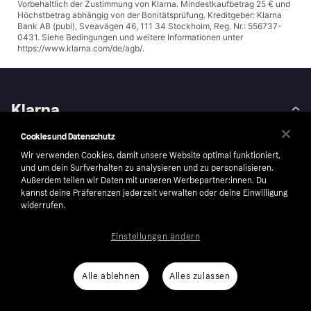
Vorbehaltlich der Zustimmung von Klarna. Mindestkaufbetrag 25 € und
Höchstbetrag abhängig von der Bonitätsprüfung. Kreditgeber: Klarna
Bank AB (publ), Sveavägen 46, 111 34 Stockholm, Reg. Nr.: 556737-
0431. Siehe Bedingungen und weitere Informationen unter
https://www.klarna.com/de/agb/
.
Klarna
Cookies und Datenschutz
Über uns
Anti-Geldwäsche
Wir verwenden Cookies, damit unsere Website optimal funktioniert,
Karriere
Auto-Track
und um dein Surfverhalten zu analysieren und zu personalisieren.
Außerdem teilen wir Daten mit unseren Werbepartner:innen. Du
AGB
Barrierefreiheit
kannst deine Präferenzen jederzeit verwalten oder deine Einwilligung
Presse
Impressum
widerrufen.
Sicherheit
Wikipink
Einstellungen ändern
Datenschutz
Kontakt
Nachhaltigkeit
Kontaktinformationen für
Behörden
Alle ablehnen
Alles zulassen
Weiterverkaufen
Corporate governance