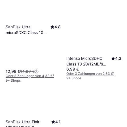
SanDisk Ultra
4.8
microSDXC Class 10
UHS-I U1 A1 140MB/s
64GB +SD adapter
Intenso MicroSDHC
4.3
Class 10 20/12MB/s
6,99 €
32GB
12,99 €
14,99 €
Oder 3 Zahlungen von 2,33 €
¹
Oder 3 Zahlungen von 4,33 €
¹
9+ Shops
9+ Shops
SanDisk Ultra Flair
4.1