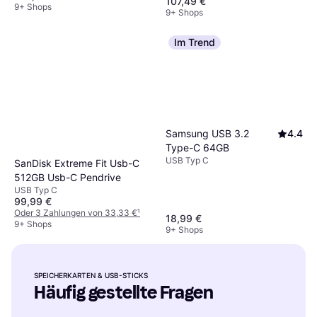
107,49 €
200/140MB/s 512GB
9+ Shops
adapter
9+ Shops
Im Trend
Samsung USB 3.2
4.4
Type-C 64GB
USB Typ C
SanDisk Extreme Fit Usb-C
512GB Usb-C Pendrive
USB Typ C
99,99 €
Oder 3 Zahlungen von 33,33 €
¹
18,99 €
9+ Shops
9+ Shops
SPEICHERKARTEN & USB-STICKS
Häufig gestellte Fragen