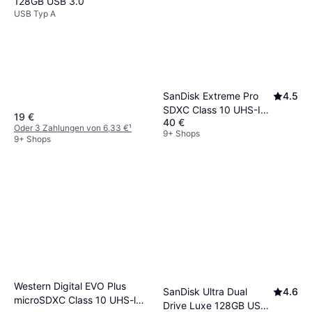
128GB USB 3.0
USB Typ A
SanDisk Extreme Pro
4.5
SDXC Class 10 UHS-I
19 €
40 €
U3 V30 200/90MB/s
Oder 3 Zahlungen von 6,33 €
¹
9+ Shops
128GB
9+ Shops
Western Digital EVO Plus
SanDisk Ultra Dual
4.6
microSDXC Class 10 UHS-l
Drive Luxe 128GB USB