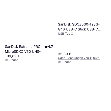
SanDisk SDCZ530-128G-
G46 USB-C Stick USB-C
USB Typ C
128GB
SanDisk Extreme PRO
4.7
MicroSDXC V60 UHS-II
35,89 €
109,89 €
U3 280/100MBs 128GB
Oder 3 Zahlungen von 11,96 €
¹
9+ Shops
9+ Shops