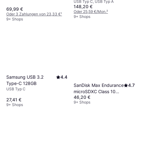
USB Typ C, USB Typ A
148,20 €
69,99 €
Oder 25,59 €/Mon.
²
Oder 3 Zahlungen von 23,33 €
¹
9+ Shops
9+ Shops
Samsung USB 3.2
4.4
Type-C 128GB
SanDisk Max Endurance
4.7
USB Typ C
microSDXC Class 10
46,20 €
UHS-I U3 V30 64GB
27,41 €
9+ Shops
9+ Shops