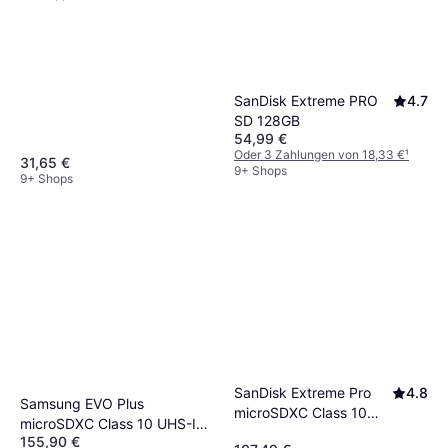
hilft dir, Frustrationen zu vermeiden und
sicherzustellen, dass alles reibungslos
funktioniert.
SanDisk Extreme PRO
4.7
SD 128GB
54,99 €
Oder 3 Zahlungen von 18,33 €
¹
31,65 €
9+ Shops
9+ Shops
SanDisk Extreme Pro
4.8
Samsung EVO Plus
microSDXC Class 10
microSDXC Class 10 UHS-I
UHS-I U3 V30 A2
155,90 €
U3 V30 A2 160MB/s 1TB +SD