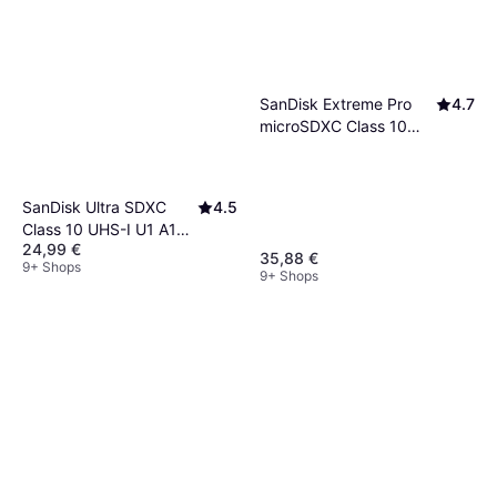
SanDisk Extreme Pro
4.7
microSDXC Class 10
UHS-I U3 V30 A2
200/90MB/s 128GB
SanDisk Ultra SDXC
4.5
Class 10 UHS-I U1 A1
24,99 €
140MB/s 128GB
35,88 €
9+ Shops
9+ Shops