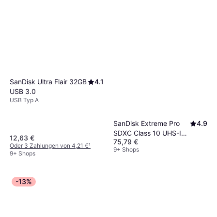
SanDisk Ultra Flair 32GB
4.1
USB 3.0
USB Typ A
SanDisk Extreme Pro
4.9
SDXC Class 10 UHS-I
12,63 €
75,79 €
U3 V30 200/140MB/s
Oder 3 Zahlungen von 4,21 €
¹
9+ Shops
256GB
9+ Shops
-13%