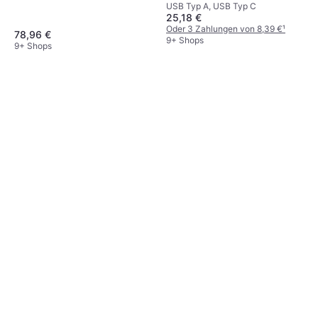
U3 V30 A2 160/120MB/s
USB Typ A, USB Typ C
3.1 Type C
512GB +SD adapter
25,18 €
Oder 3 Zahlungen von 8,39 €
¹
78,96 €
9+ Shops
9+ Shops