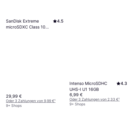
SanDisk Extreme
4.5
microSDXC Class 10
UHS-I U3 V30 A2
190/90MB/s 128GB
+SD Adapter
Intenso MicroSDHC
4.3
UHS-I U1 16GB
6,99 €
29,99 €
Oder 3 Zahlungen von 2,33 €
¹
Oder 3 Zahlungen von 9,99 €
¹
9+ Shops
9+ Shops