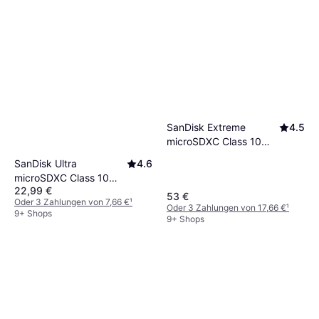
SanDisk Extreme
4.5
microSDXC Class 10
UHS-I U3 V30 A2
SanDisk Ultra
4.6
190/130MB/s 256GB
microSDXC Class 10
+Adapter
22,99 €
UHS-I U1 A1 140MB/s
53 €
Oder 3 Zahlungen von 7,66 €
¹
128GB +Adapter
Oder 3 Zahlungen von 17,66 €
¹
9+ Shops
9+ Shops