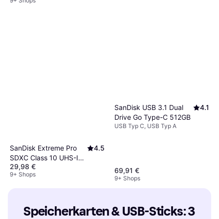
9+ Shops
SanDisk USB 3.1 Dual
4.1
Drive Go Type-C 512GB
USB Typ C, USB Typ A
SanDisk Extreme Pro
4.5
SDXC Class 10 UHS-I
29,98 €
U3 V30 200/90MB/s
69,91 €
9+ Shops
64GB
9+ Shops
Speicherkarten & USB-Sticks: 3 