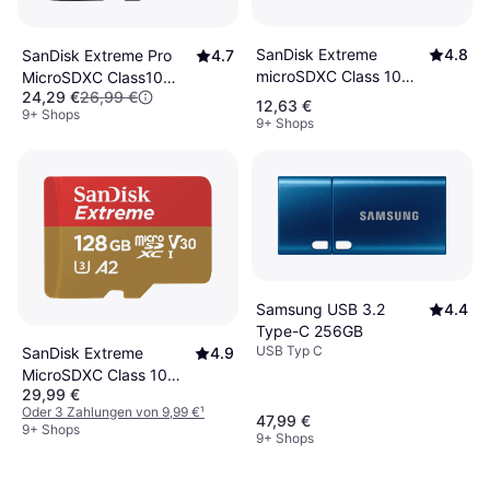
SanDisk Extreme
4.8
SanDisk Extreme Pro
4.7
microSDXC Class 10
MicroSDXC Class10
24,29 €
26,99 €
UHS-I U3 V30 A2
UHS-I U3 V30 A2
12,63 €
9+ Shops
170/80MB/s 64GB
200/140MB/s 1TB +SD
9+ Shops
adapter
Samsung USB 3.2
4.4
Type-C 256GB
USB Typ C
SanDisk Extreme
4.9
MicroSDXC Class 10
29,99 €
UHS-I V30 A2
Oder 3 Zahlungen von 9,99 €
¹
190/90MB/s 128 GB
47,99 €
9+ Shops
9+ Shops