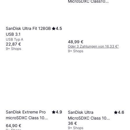
MicroSDXC Class10
UHS-I U3 A2 V30
160/120MB/s 256GB
+SD adapter
SanDisk Ultra Fit 128GB
4.5
USB 3.1
USB Typ A
48,99 €
22,87 €
Oder 3 Zahlungen von 16,33 €
¹
9+ Shops
9+ Shops
SanDisk Extreme Pro
4.9
SanDisk Ultra
4.6
microSDXC Class 10
MicroSDXC Class 10
36 €
UHS-I U3 V30 A2
UHS-I U1 A1 150MB/s
64,90 €
9+ Shops
200/140MB/s 256GB
256GB