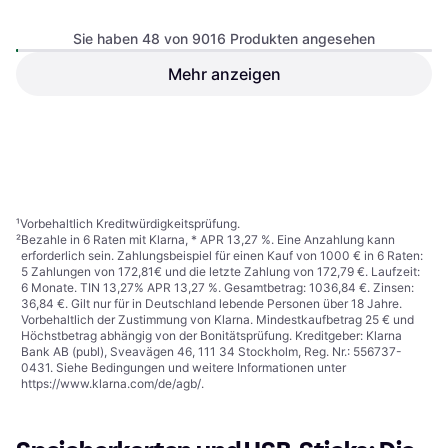
Sie haben 48 von 9016 Produkten angesehen
Mehr anzeigen
SanDisk Extreme SDHC
4.8
Verbatim Premium U1
4.5
Class 10 UHS-I U3 V30
SDHC 32GB
100/60 MB/s 32GB
9,95 €
19,97 €
9+ Shops
9+ Shops
1
2
3
...
96
...
188
¹
Vorbehaltlich Kreditwürdigkeitsprüfung.
²
Bezahle in 6 Raten mit Klarna, * APR 13,27 %. Eine Anzahlung kann
erforderlich sein. Zahlungsbeispiel für einen Kauf von 1000 € in 6 Raten:
5 Zahlungen von 172,81€ und die letzte Zahlung von 172,79 €. Laufzeit:
6 Monate. TIN 13,27% APR 13,27 %. Gesamtbetrag: 1036,84 €. Zinsen:
36,84 €. Gilt nur für in Deutschland lebende Personen über 18 Jahre.
Vorbehaltlich der Zustimmung von Klarna. Mindestkaufbetrag 25 € und
Höchstbetrag abhängig von der Bonitätsprüfung. Kreditgeber: Klarna
Bank AB (publ), Sveavägen 46, 111 34 Stockholm, Reg. Nr.: 556737-
0431. Siehe Bedingungen und weitere Informationen unter
https://www.klarna.com/de/agb/
.