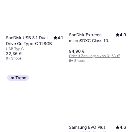
SanDisk Extreme
4.9
SanDisk USB 3.1 Dual
4.1
microSDXC Class 10
Drive Go Type-C 128GB
UHS-I U3 V30 A2
USB Typ C
94,90 €
160/90MB/s 512GB
22,36 €
Oder 3 Zahlungen von 31,63 €
¹
9+ Shops
9+ Shops
Im Trend
Samsung EVO Plus
4.6