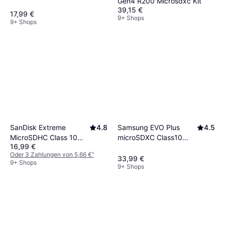
Gen4 R200 Microsdxc Kit
100/40MB/s 64GB
39,15 €
17,99 €
9+ Shops
+Adapter
9+ Shops
Samsung EVO Plus
4.5
SanDisk Extreme
4.8
microSDXC Class10
MicroSDHC Class 10
16,99 €
UHS-I U3 V30 A2
UHS-I U3 V30 A1
Oder 3 Zahlungen von 5,66 €
¹
160/120MB/s 128GB
100/60MB/s 32GB
33,99 €
9+ Shops
9+ Shops
+SD adapter
+Adapter