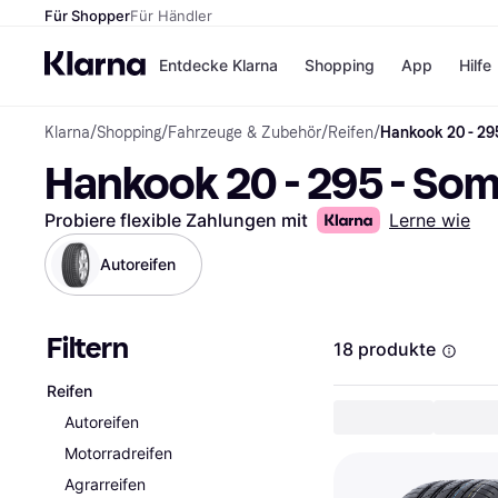
Für Shopper
Für Händler
Entdecke Klarna
Shopping
App
Hilfe
Klarna
/
Shopping
/
Fahrzeuge & Zubehör
/
Reifen
/
Hankook 20 - 29
Zahlungsmethoden
Shops
Hankook 20 - 295 - So
Zahlungsmethoden
Kaufla
Sofort bezahlen
eBay
Bezahle in 3
Temu
Probiere flexible Zahlungen mit
Lerne wie
Teilzahlungen
Samsu
Bezahle in bis zu 30
SHEIN
Autoreifen
Tagen
Ratenzahlung
Filtern
Alle Shops
18 produkte
Reifen
Autoreifen
Motorradreifen
Agrarreifen