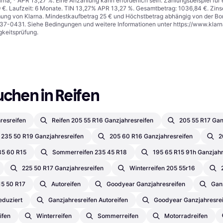
arna, * APR 13,27 %. Eine Anzahlung kann erforderlich sein. Zahlungsbeispiel fü
 €. Laufzeit: 6 Monate. TIN 13,27% APR 13,27 %. Gesamtbetrag: 1036,84 €. Zinse
mung von Klarna. Mindestkaufbetrag 25 € und Höchstbetrag abhängig von der Bon
737-0431. Siehe Bedingungen und weitere Informationen unter
https://www.klar
gkeitsprüfung.
uchen in Reifen
resreifen
Reifen 205 55 R16 Ganzjahresreifen
205 55 R17 Gan
235 50 R19 Ganzjahresreifen
205 60 R16 Ganzjahresreifen
2
85 60 R15
Sommerreifen 235 45 R18
195 65 R15 91h Ganzjahr
225 50 R17 Ganzjahresreifen
Winterreifen 205 55r16
15 50 R17
Autoreifen
Goodyear Ganzjahresreifen
Ganz
eduziert
Ganzjahresreifen Autoreifen
Goodyear Ganzjahresrei
ifen
Winterreifen
Sommerreifen
Motorradreifen