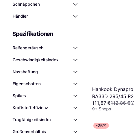
Schnäppchen
Händler
Spezifikationen
Reifengeräusch
Geschwindigkeitsindex
Nasshaftung
Eigen­schaften
Hankook Dynapro
Spikes
RA33D 295/45 R2
111,87 €
112,86 €
4PR
Kraftstoffeffizienz
9+ Shops
Tragfähigkeitsindex
-25%
Größenverhältnis