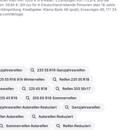
r einen Kauf von 1000 € in 6 Raten: 5 Zahlungen von 172,81€ und die
n: 36,84 €. Gilt nur für in Deutschland lebende Personen über 18 Jahre.
itätsprüfung. Kreditgeber: Klarna Bank AB (publ), Sveavägen 46, 111 34
na.com/de/agb/
.
zjahresreifen
235 55 R19 Ganzjahresreifen
05 55 R16 91h Winterreifen
Reifen 235 55 R18
esreifen
225 45 R18
Reifen 205 50r17
225 45 R19
205 60 R16 Sommerreifen
jahresreifen Autoreifen Reduziert
Ganzjahresreifen
fen Autoreifen
Autoreifen Reduziert
Sommerreifen Autoreifen
Reifen Reduziert