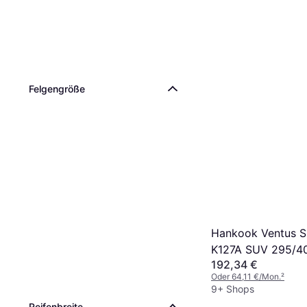
Felgengröße
Hankook Ventus S
K127A SUV 295/4
192,34 €
110Y XL 4PR
Oder 64,11 €/Mon.
²
9+ Shops
Reifenbreite