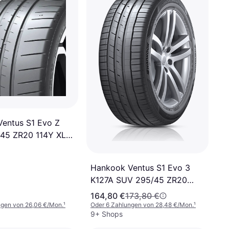
entus S1 Evo Z
45 ZR20 114Y XL
Hankook Ventus S1 Evo 3
K127A SUV 295/45 ZR20
114Y XL 4PR
164,80 €
173,80 €
ngen von 26,06 €/Mon.
¹
Oder 6 Zahlungen von 28,48 €/Mon.
¹
9+ Shops