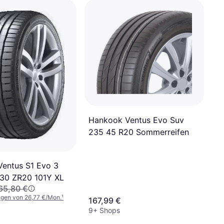
Hankook Ventus Evo Suv
235 45 R20 Sommerreifen
entus S1 Evo 3
30 ZR20 101Y XL
65,80 €
ngen von 26,77 €/Mon.
¹
167,99 €
9+ Shops