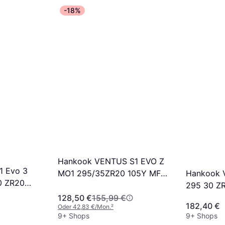
-18%
Hankook VENTUS S1 EVO Z
1 Evo 3
Hankook V
MO1 295/35ZR20 105Y MFS
0 ZR20
295 30 Z
BSW
128,50 €
155,99 €
182,40 €
Oder 42,83 €/Mon.
²
9+ Shops
9+ Shops