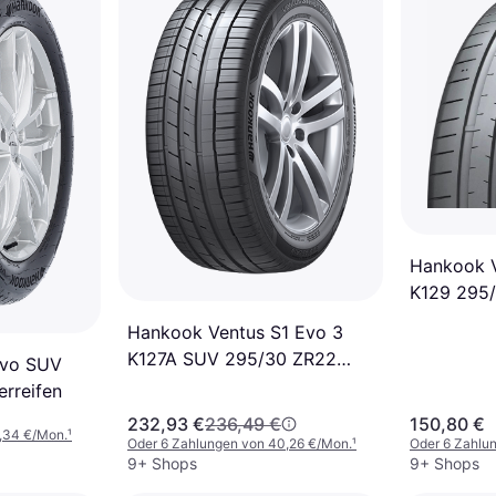
Hankook V
K129 295/
4PR
Hankook Ventus S1 Evo 3
K127A SUV 295/30 ZR22
Evo SUV
103Y XL 4PR
rreifen
232,93 €
236,49 €
150,80 €
1,34 €/Mon.
¹
Oder 6 Zahlungen von 40,26 €/Mon.
¹
Oder 6 Zahlu
9+ Shops
9+ Shops