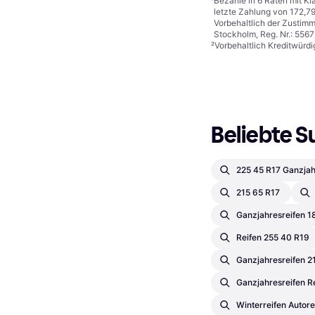
¹
Bezahle in 6 Raten mit Kl
letzte Zahlung von 172,79
Vorbehaltlich der Zustim
Stockholm, Reg. Nr.: 556
²
Vorbehaltlich Kreditwürdi
Beliebte S
225 45 R17 Ganzjah
215 65 R17
Ganzjahresreifen 1
Reifen 255 40 R19
Ganzjahresreifen 2
Ganzjahresreifen R
Winterreifen Autore