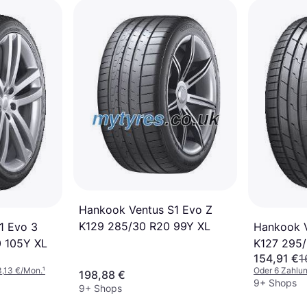
Hankook Ventus S1 Evo Z
K129 285/30 R20 99Y XL
1 Evo 3
Hankook V
 105Y XL
K127 295/
154,91 €
1
3,13 €/Mon.
¹
Oder 6 Zahlu
198,88 €
9+ Shops
9+ Shops