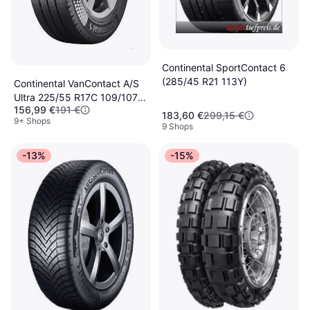
Continental SportContact 6
(285/45 R21 113Y)
Continental VanContact A/S
Ultra 225/55 R17C 109/107H
156,99 €
191 €
104H
183,60 €
299,15 €
9+ Shops
9 Shops
-13%
-15%