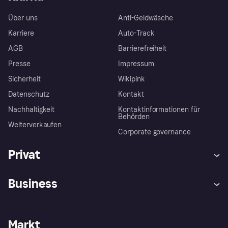
Über uns
Anti-Geldwäsche
Karriere
Auto-Track
AGB
Barrierefreiheit
Presse
Impressum
Sicherheit
Wikipink
Datenschutz
Kontakt
Nachhaltigkeit
Kontaktinformationen für
Behörden
Weiterverkaufen
Corporate governance
Privat
Hilfe
Beschwerden
Business
Einloggen
Sicher shoppen mit Klarna
Händlersupport
Entwicklerseite
Mit Klarna einkaufen
Festgeld
Händlerportal
Betriebsstatus
Markt
Klarna App
Datenschutzeinstellungen