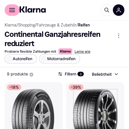
Für Shopper
Für Händler
Klarna
/
Shopping
/
Fahrzeuge & Zubehör
/
Reifen
Continental Ganzjahresreifen 
reduziert
Probiere flexible Zahlungen mit
Lerne wie
Autoreifen
Motorradreifen
9 produkte
Filtern
Beliebtheit
3
-18%
-39%