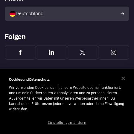
Mit Klarna verkaufen
Plattformen und Partner
Shops entdecken
Dein Widerrufsrecht
Deutschland
Käuferschutzrichtlinie
Folgen
Cookies und Datenschutz
Wir verwenden Cookies, damit unsere Website optimal funktioniert,
und um dein Surfverhalten zu analysieren und zu personalisieren.
Außerdem teilen wir Daten mit unseren Werbepartner:innen. Du
kannst deine Präferenzen jederzeit verwalten oder deine Einwilligung
widerrufen.
Einstellungen ändern
Copyright © 2005-2026 Klarna Bank AB (publ). Headquarters: Stockholm, Sweden. All
rights reserved. Klarna Bank AB (publ). Sveavägen 46, 111 34 Stockholm. Organization