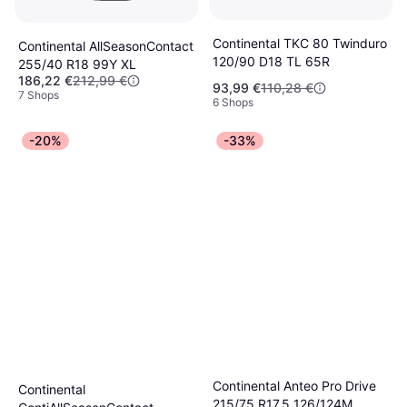
Continental TKC 80 Twinduro
Continental AllSeasonContact
120/90 D18 TL 65R
255/40 R18 99Y XL
186,22 €
212,99 €
93,99 €
110,28 €
7 Shops
6 Shops
-20%
-33%
Continental Anteo Pro Drive
Continental
215/75 R17.5 126/124M