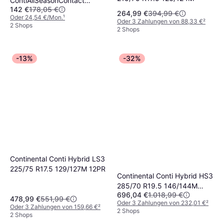
ContiAllSeasonContact
142 €
178,05 €
215/55 R16 97V XL
264,99 €
394,99 €
Oder 24,54 €/Mon.
¹
Oder 3 Zahlungen von 88,33 €
²
2 Shops
2 Shops
-13%
-32%
Continental Conti Hybrid LS3
225/75 R17.5 129/127M 12PR
Continental Conti Hybrid HS3
285/70 R19.5 146/144M
696,04 €
1.018,99 €
16PR
478,99 €
551,99 €
Oder 3 Zahlungen von 232,01 €
²
Oder 3 Zahlungen von 159,66 €
²
2 Shops
2 Shops