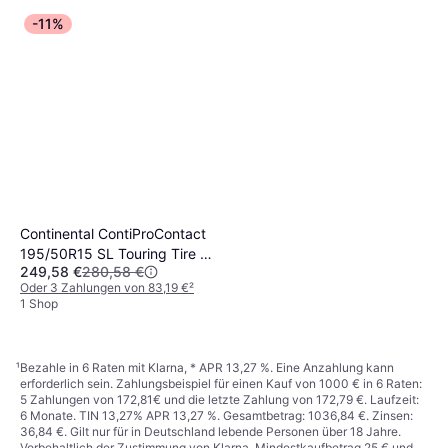
-11%
Continental ContiProContact
195/50R15 SL Touring Tire -
249,58 €
280,58 €
195/50R15
Oder 3 Zahlungen von 83,19 €
²
1 Shop
¹
Bezahle in 6 Raten mit Klarna, * APR 13,27 %. Eine Anzahlung kann
erforderlich sein. Zahlungsbeispiel für einen Kauf von 1000 € in 6 Raten:
5 Zahlungen von 172,81€ und die letzte Zahlung von 172,79 €. Laufzeit:
6 Monate. TIN 13,27% APR 13,27 %. Gesamtbetrag: 1036,84 €. Zinsen:
36,84 €. Gilt nur für in Deutschland lebende Personen über 18 Jahre.
Vorbehaltlich der Zustimmung von Klarna. Mindestkaufbetrag 25 € und