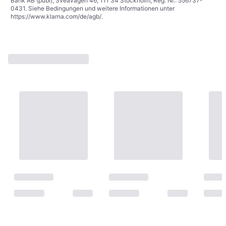
Bank AB (publ), Sveavägen 46, 111 34 Stockholm, Reg. Nr.: 556737-
0431. Siehe Bedingungen und weitere Informationen unter
https://www.klarna.com/de/agb/
.