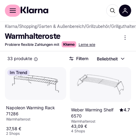
Für Shopper
Für Händler
Klarna
/
Shopping
/
Garten & Außenbereich
/
Grillzubehör
/
Grillguthalter
Warmhalteroste
Probiere flexible Zahlungen mit
Lerne wie
33 produkte
Filtern
Beliebtheit
Im Trend
Napoleon Warming Rack
Weber Warming Shelf
4.7
71286
6570
Warmhalterost
Warmhalterost
43,09 €
37,58 €
4 Shops
2 Shops