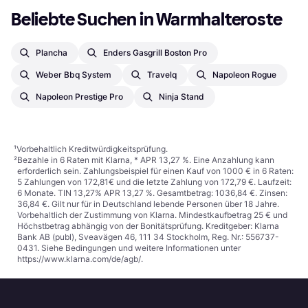
Beliebte Suchen in Warmhalteroste
Plancha
Enders Gasgrill Boston Pro
Weber Bbq System
Travelq
Napoleon Rogue
Napoleon Prestige Pro
Ninja Stand
¹
Vorbehaltlich Kreditwürdigkeitsprüfung.
²
Bezahle in 6 Raten mit Klarna, * APR 13,27 %. Eine Anzahlung kann
erforderlich sein. Zahlungsbeispiel für einen Kauf von 1000 € in 6 Raten:
5 Zahlungen von 172,81€ und die letzte Zahlung von 172,79 €. Laufzeit:
6 Monate. TIN 13,27% APR 13,27 %. Gesamtbetrag: 1036,84 €. Zinsen:
36,84 €. Gilt nur für in Deutschland lebende Personen über 18 Jahre.
Vorbehaltlich der Zustimmung von Klarna. Mindestkaufbetrag 25 € und
Höchstbetrag abhängig von der Bonitätsprüfung. Kreditgeber: Klarna
Bank AB (publ), Sveavägen 46, 111 34 Stockholm, Reg. Nr.: 556737-
0431. Siehe Bedingungen und weitere Informationen unter
https://www.klarna.com/de/agb/
.