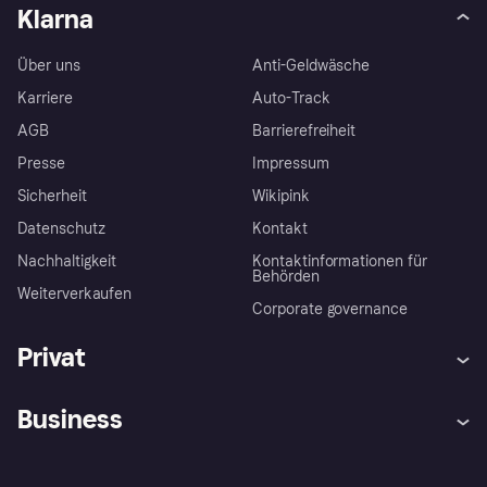
Klarna
Über uns
Anti-Geldwäsche
Karriere
Auto-Track
AGB
Barrierefreiheit
Presse
Impressum
Sicherheit
Wikipink
Datenschutz
Kontakt
Nachhaltigkeit
Kontaktinformationen für
Behörden
Weiterverkaufen
Corporate governance
Privat
Hilfe
Beschwerden
Business
Einloggen
Sicher shoppen mit Klarna
Händlersupport
Entwicklerseite
Mit Klarna einkaufen
Festgeld