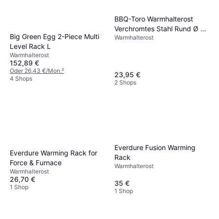
BBQ-Toro Warmhalterost
Verchromtes Stahl Rund Ø 57
Big Green Egg 2-Piece Multi
Warmhalterost
cm
Level Rack L
Warmhalterost
152,89 €
Oder 26,43 €/Mon.
²
23,95 €
4 Shops
2 Shops
Everdure Fusion Warming
Everdure Warming Rack for
Rack
Force & Furnace
Warmhalterost
Warmhalterost
26,70 €
35 €
1 Shop
1 Shop