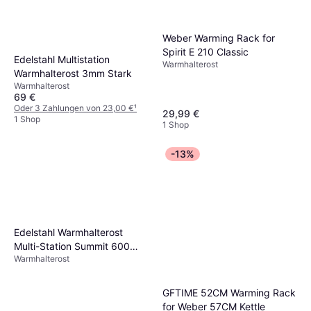
Weber Warming Rack for
Spirit E 210 Classic
Edelstahl Multistation
Warmhalterost
Warmhalterost 3mm Stark
Warmhalterost
69 €
Oder 3 Zahlungen von 23,00 €
¹
29,99 €
1 Shop
1 Shop
-13%
Edelstahl Warmhalterost
Multi-Station Summit 600
Warmhalterost
670
GFTIME 52CM Warming Rack
for Weber 57CM Kettle