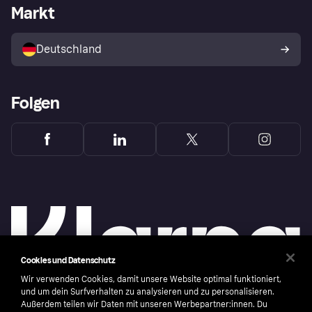
Händlerportal
Betriebsstatus
Markt
Klarna App
Datenschutzeinstellungen
Mit Klarna verkaufen
Plattformen und Partner
Shops entdecken
Dein Widerrufsrecht
Deutschland
Käuferschutzrichtlinie
Folgen
Cookies und Datenschutz
Wir verwenden Cookies, damit unsere Website optimal funktioniert,
und um dein Surfverhalten zu analysieren und zu personalisieren.
Außerdem teilen wir Daten mit unseren Werbepartner:innen. Du