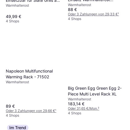
Einsetzbar für Slate Grills ab
Warmhalterost
Prestige PRO 665
Warmhalterost
76 cm
88 €
Oder 3 Zahlungen von 29,33 €
¹
49,99 €
4 Shops
4 Shops
Napoleon Multifunctional
Warming Rack - 71502
Warmhalterost
Big Green Egg Green Egg 2-
Piece Multi Level Rack XL
Warmhalterost
183,14 €
89 €
Oder 31,65 €/Mon.
²
Oder 3 Zahlungen von 29,66 €
¹
4 Shops
4 Shops
Im Trend