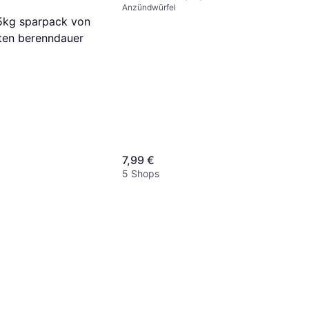
Anzündwürfel
kaminanzünder grillanzünder
,5kg sparpack von
ofenanzünder
ten berenndauer
7,99 €
5 Shops