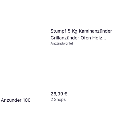
Stumpf 5 Kg Kaminanzünder
Grillanzünder Ofen Holz
Anzündwürfel
Wachs 1000 St
26,99 €
2 Shops
e Anzünder 100