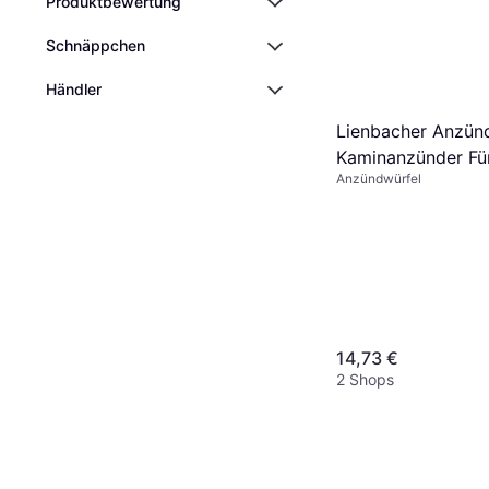
Produktbewertung
Schnäppchen
Händler
Lienbacher Anzün
Kaminanzünder Für
Anzündwürfel
Kaminfeuer 1 Kg
14,73 €
2 Shops