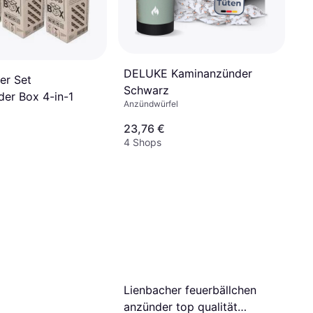
DELUKE Kaminanzünder
er Set
Schwarz
der Box 4-in-1
Anzündwürfel
23,76 €
4 Shops
Lienbacher feuerbällchen
anzünder top qualität