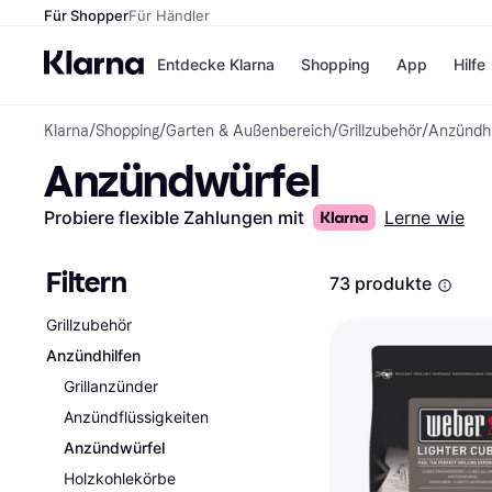
Für Shopper
Für Händler
Entdecke Klarna
Shopping
App
Hilfe
Klarna
/
Shopping
/
Garten & Außenbereich
/
Grillzubehör
/
Anzündhi
Zahlungsmethoden
Shops
Anzündwürfel
Zahlungsmethoden
Kaufla
Sofort bezahlen
eBay
Bezahle in 3
Temu
Probiere flexible Zahlungen mit
Lerne wie
Teilzahlungen
Samsu
Bezahle in bis zu 30
SHEIN
Tagen
Filtern
73 produkte
Ratenzahlung
Grillzubehör
Alle Shops
Anzündhilfen
Grillanzünder
Anzündflüssigkeiten
Anzündwürfel
Holzkohlekörbe