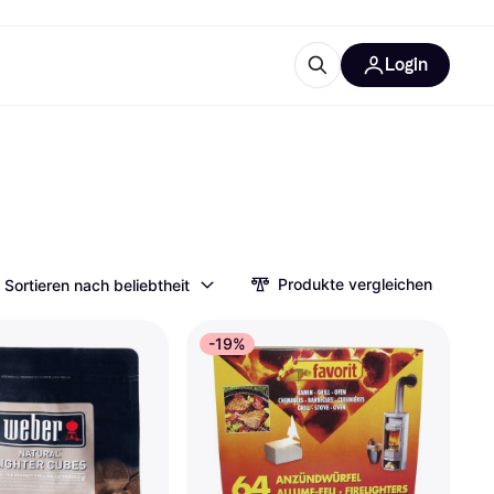
Login
Weitere Informationen
sstattung
M
Was ist Klarna?
Artikel
Produkte vergleichen
Sortieren nach beliebtheit
tegorien
-19%