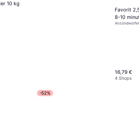
er 10 kg
Favorit 2
8-10 minu
Anzündwürfel
16,79 €
4 Shops
Favorit Firelighters
-52%
Anzündwürfel
4,98 €
5 Shops