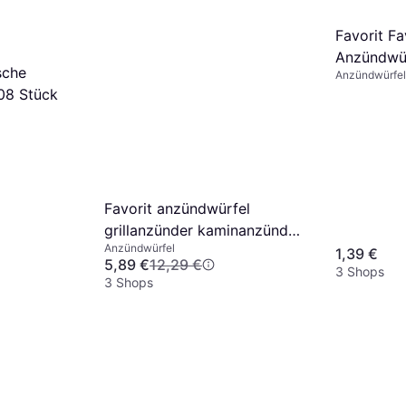
Favorit Fa
Anzündwür
sche
Anzündwürfel
Packung 
08 Stück
Favorit anzündwürfel
grillanzünder kaminanzünder
Anzündwürfel
ofen
1,39 €
5,89 €
12,29 €
3 Shops
3 Shops