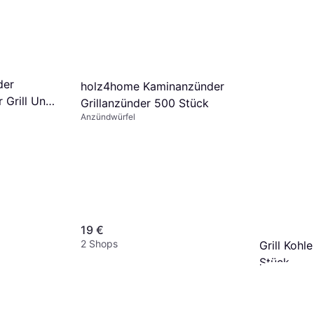
der
holz4home Kaminanzünder
 Grill Und
Grillanzünder 500 Stück
Anzündwürfel
19 €
2 Shops
Grill Kohl
Stück
Anzündwürfel
9,99 €
2 Shops