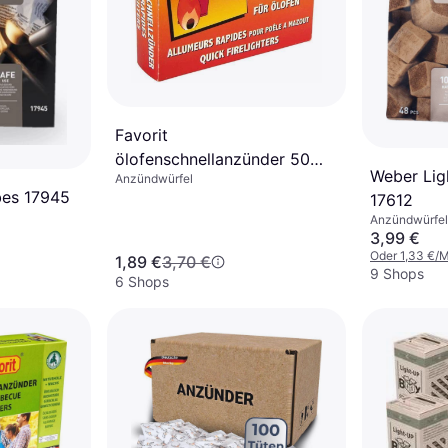
Favorit
ölofenschnellanzünder 50
Weber Lig
Anzündwürfel
Stück
bes 17945
17612
Anzündwürfel
3,99 €
Oder 1,33 €/
1,89 €
3,70 €
9 Shops
6 Shops