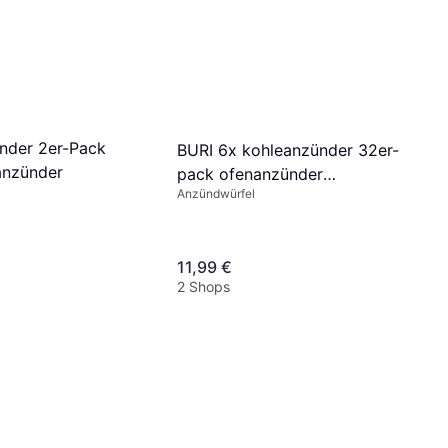
nder 2er-Pack
BURI 6x kohleanzünder 32er-
eanzünder
pack ofenanzünder
Anzündwürfel
grillanzünder kaminanzünder
anzünder
11,99 €
2 Shops