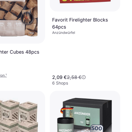
Favorit Firelighter Blocks
64pcs
Anzündwürfel
hter Cubes 48pcs
Mon.
¹
2,09 €
2,58 €
6 Shops