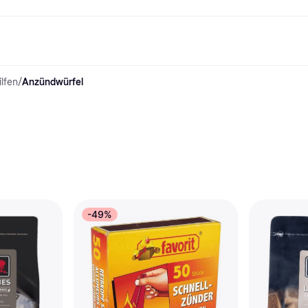
lfen
/
Anzündwürfel
Shopping und Cashback
Shoppe und vergleiche Preise
Banking
Sparprodukte
Mobil
Foto & Video
Büroau
nd.de
Cashback
Sale
Alle Karten
Gaming & Unterhaltung
Sparkonten
Reise-eSI
Shops entdecken
Schönheit & Gesundheit
Klarna Card
Mobilgeräte & Wearables
Flexkonto
Mitgliedschaft
Bekleidung & Accessoires
Kreditkarte
Kinder & Familie
Festgeld
ng
Freund:innen einladen
Spielzeug & Hobbys
Klarna Guthaben
Fahrzeuge & Zubehör
Festgeld+
Möbel & Haushalt
Garten & Außenbereich
TV & Audio
Küchengeräte
Sport & Freizeit
Haushaltsgeräte
Computer
Bücher, Filme & Musik
Renovierung & Bau
Alle Ka
-49%