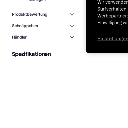
Wir verwenden
Surfverhalten 
Produktbewertung
Werbepartner:i
Einwilligung w
Schnäppchen
Händler
Einstellunge
Spezifikationen
Farbe
Betriebssystem
IP-Schutzart
Funktionen
Eigen­schaften