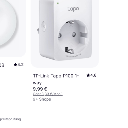
4.2
0B
4.8
TP-Link Tapo P100 1-
way
9,99 €
Oder 3,33 €/Mon.
¹
9+ Shops
gkeitsprüfung.