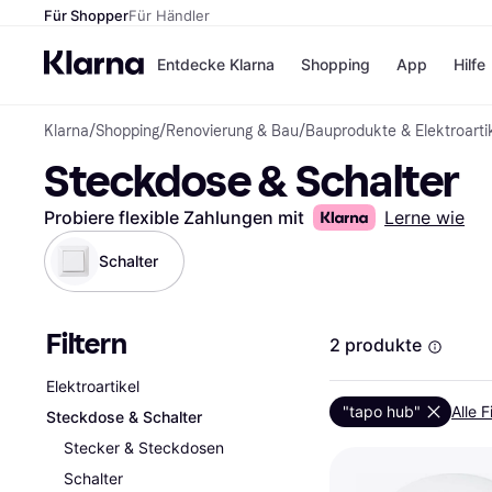
Für Shopper
Für Händler
Entdecke Klarna
Shopping
App
Hilfe
Klarna
/
Shopping
/
Renovierung & Bau
/
Bauprodukte & Elektroarti
Zahlungsmethoden
Shops
Steckdose & Schalter
Zahlungsmethoden
Kaufla
Sofort bezahlen
eBay
Bezahle in 3
Temu
Probiere flexible Zahlungen mit
Lerne wie
Teilzahlungen
Samsu
Bezahle in bis zu 30
SHEIN
Schalter
Tagen
Ratenzahlung
Filtern
Alle Shops
2 produkte
Elektroartikel
"tapo hub"
Alle F
Steckdose & Schalter
Stecker & Steckdosen
Schalter