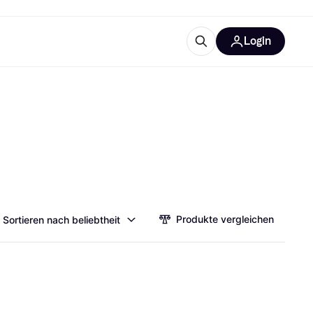
Login
Weitere Informationen
sstattung
M
Was ist Klarna?
Artikel
tegorien
Produkte vergleichen
Sortieren nach beliebtheit