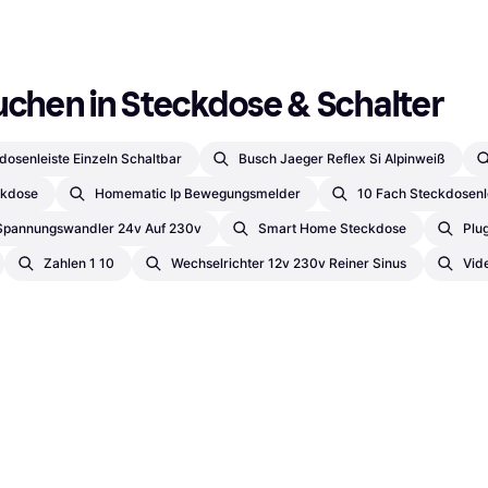
uchen in Steckdose & Schalter
dosenleiste Einzeln Schaltbar
Busch Jaeger Reflex Si Alpinweiß
ckdose
Homematic Ip Bewegungsmelder
10 Fach Steckdosenl
Spannungswandler 24v Auf 230v
Smart Home Steckdose
Plu
Zahlen 1 10
Wechselrichter 12v 230v Reiner Sinus
Vid