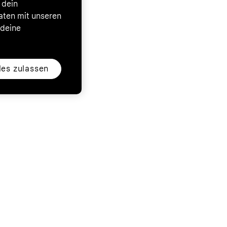
 dein
Daten mit unseren
 deine
les zulassen