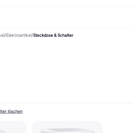
kel
/
Elektroartikel
/
Steckdose & Schalter
Shopping und Cashback
Shoppe und vergleiche Preise
Banking
Sparprodukte
Mobil
Foto & Video
Büroau
nd.de
Cashback
Sale
Alle Karten
Gaming & Unterhaltung
Sparkonten
Reise-eSI
Shops entdecken
Schönheit & Gesundheit
Klarna Card
Mobilgeräte & Wearables
Flexkonto
Mitgliedschaft
Bekleidung & Accessoires
Kreditkarte
Kinder & Familie
Festgeld
ng
Freund:innen einladen
Spielzeug & Hobbys
Klarna Guthaben
Fahrzeuge & Zubehör
Festgeld+
Möbel & Haushalt
Garten & Außenbereich
TV & Audio
Küchengeräte
Sport & Freizeit
Haushaltsgeräte
Computer
Bücher, Filme & Musik
Renovierung & Bau
Alle Ka
ilter löschen