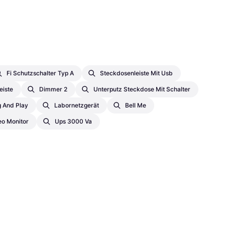
Fi Schutzschalter Typ A
Steckdosenleiste Mit Usb
eiste
Dimmer 2
Unterputz Steckdose Mit Schalter
g And Play
Labornetzgerät
Bell Me
eo Monitor
Ups 3000 Va