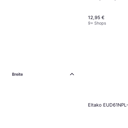
Kanal, max. 16 A,
Bluetooth Licht
12,95 €
9+ Shops
Breite
Eltako EUD61NPL