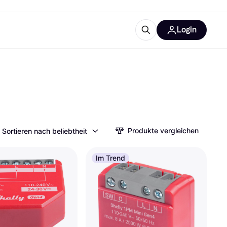
Login
Weitere Informationen
sstattung
M
Was ist Klarna?
Artikel
Produkte vergleichen
Sortieren nach beliebtheit
tegorien
Im Trend