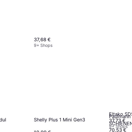
37,68 €
9+ Shops
Eltako SD
Paulmann
dul
Shelly Plus 1 Mini Gen3
37,73 €
SCHIENE
9+ Shops
70,53 €
EINSPEIS