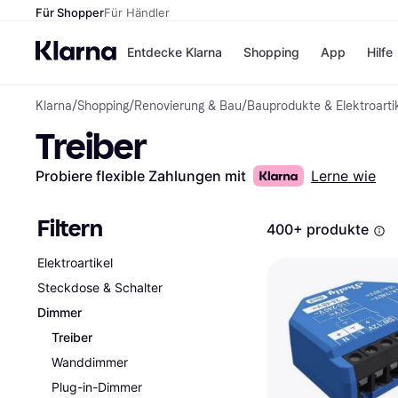
Für Shopper
Für Händler
Entdecke Klarna
Shopping
App
Hilfe
Klarna
/
Shopping
/
Renovierung & Bau
/
Bauprodukte & Elektroarti
Zahlungsmethoden
Shops
Treiber
Zahlungsmethoden
Kaufla
Sofort bezahlen
eBay
Bezahle in 3
Temu
Probiere flexible Zahlungen mit
Lerne wie
Teilzahlungen
Samsu
Bezahle in bis zu 30
SHEIN
Tagen
Filtern
400+ produkte
Ratenzahlung
Elektroartikel
Alle Shops
Steckdose & Schalter
Dimmer
Treiber
Wanddimmer
Plug-in-Dimmer