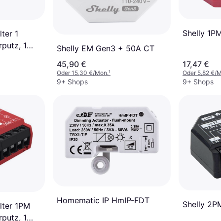
Shelly 1P
ter 1
rputz, 1
Shelly EM Gen3 + 50A CT
 WLAN,
45,90 €
17,47 €
Oder 15,30 €/Mon.
¹
Oder 5,82 €/
9+ Shops
9+ Shops
Homematic IP HmIP-FDT
Shelly 2P
lter 1PM
rputz, 1