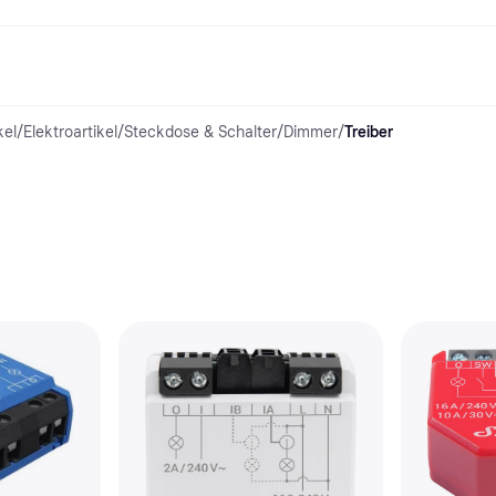
kel
/
Elektroartikel
/
Steckdose & Schalter
/
Dimmer
/
Treiber
Shopping und Cashback
Shoppe und vergleiche Preise
Banking
Sparprodukte
Mobil
Foto & Video
Büroau
nd.de
Cashback
Sale
Alle Karten
Gaming & Unterhaltung
Sparkonten
Reise-eSI
Shops entdecken
Schönheit & Gesundheit
Klarna Card
Mobilgeräte & Wearables
Flexkonto
Mitgliedschaft
Bekleidung & Accessoires
Kreditkarte
Kinder & Familie
Festgeld
ng
Freund:innen einladen
Spielzeug & Hobbys
Klarna Guthaben
Fahrzeuge & Zubehör
Festgeld+
Möbel & Haushalt
Garten & Außenbereich
TV & Audio
Küchengeräte
Sport & Freizeit
Haushaltsgeräte
Computer
Bücher, Filme & Musik
Renovierung & Bau
Alle Ka