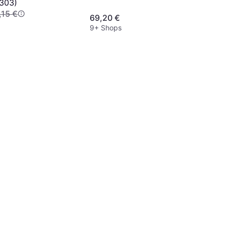
303)
,15 €
69,20 €
9+ Shops