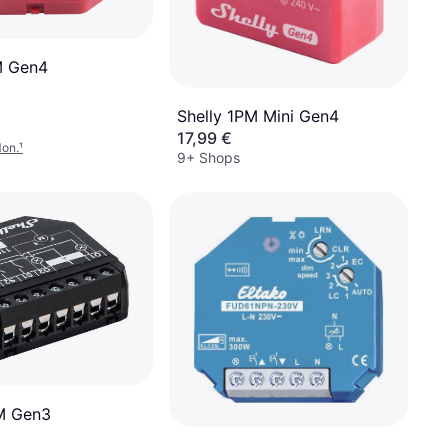
M Gen4
Shelly 1PM Mini Gen4
17,99 €
Mon.
¹
9+ Shops
M Gen3