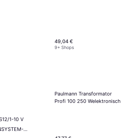
49,04 €
9+ Shops
Paulmann Transformator
Profi 100 250 Welektronisch
S12/1-10 V
NSYSTEM-
ER Weiß