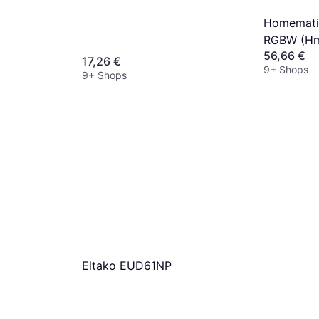
Homematic
RGBW (H
56,66 €
17,26 €
9+ Shops
9+ Shops
Eltako EUD61NP