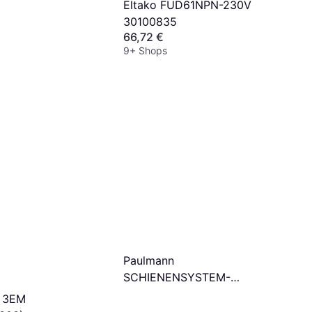
Eltako FUD61NPN-230V
30100835
66,72 €
9+ Shops
Paulmann
SCHIENENSYSTEM-
EINSPEISER Schwarz
o 3EM