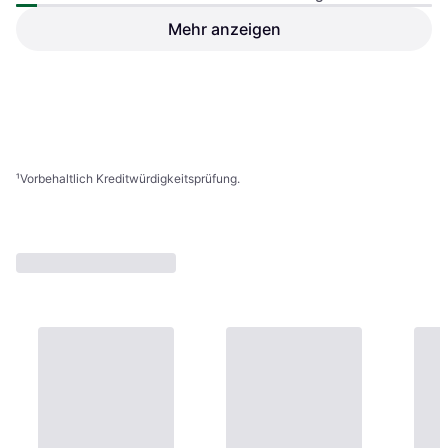
Mehr anzeigen
Digitus FTTH Glasfaser Unterputz
Wandanschlussdose DN-93201
13,85 €
62,60 €
9 Shops
9+ Shops
1
2
3
...
12
...
21
¹
Vorbehaltlich Kreditwürdigkeitsprüfung.