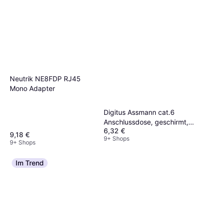
Neutrik NE8FDP RJ45
Mono Adapter
Digitus Assmann cat.6
Anschlussdose, geschirmt,
6,32 €
Reinweiß, Aufputz
9,18 €
9+ Shops
9+ Shops
Im Trend