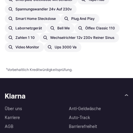
Spannungswandler 24v Auf 230v
Smart Home Steckdose
Plug And Play
Labornetzgerät
Bell Me
Ölflex Classic 110
Zahlen 1 10
Wechselrichter 12v 230v Reiner Sinus
Video Monitor
Ups 3000 Va
¹
Vorbehaltlich Kreditwürdigkeitsprüfung.
Klarna
Über uns
Anti-Geldwäsche
Karriere
Auto-Track
AGB
Barrierefreiheit