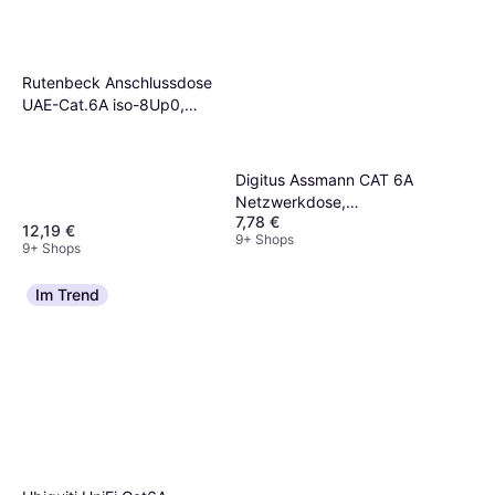
Rutenbeck Anschlussdose
UAE-Cat.6A iso-8Up0,
136104030
Digitus Assmann CAT 6A
Netzwerkdose,
7,78 €
designkompat.,geschirmt,Unterput
12,19 €
9+ Shops
9+ Shops
Im Trend