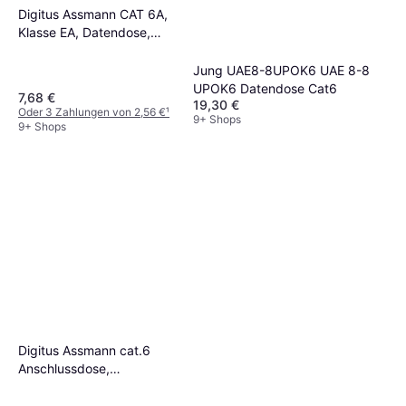
Digitus Assmann CAT 6A,
Klasse EA, Datendose,
designkompatibel,Aufputz
Jung UAE8-8UPOK6 UAE 8-8
UPOK6 Datendose Cat6
7,68 €
19,30 €
Oder 3 Zahlungen von 2,56 €
¹
9+ Shops
9+ Shops
Digitus Assmann cat.6
Anschlussdose,
geschirmt, Reinweiß,
Unterputz