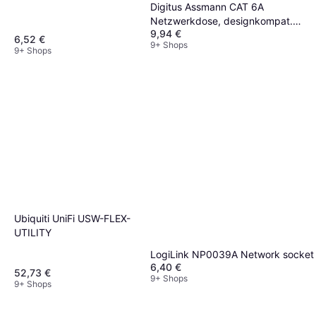
Digitus Assmann CAT 6A
Netzwerkdose, designkompat.
9,94 €
geschirmt Unterputz
6,52 €
9+ Shops
9+ Shops
Ubiquiti UniFi USW-FLEX-
UTILITY
LogiLink NP0039A Network socket
6,40 €
52,73 €
9+ Shops
9+ Shops