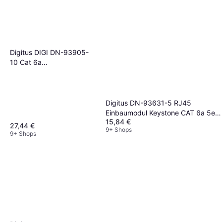
Digitus DIGI DN-93905-
10 Cat 6a
Modularkupplung 2x
RJ45 10 Stück
Digitus DN-93631-5 RJ45
Einbaumodul Keystone CAT 6a 5er
15,84 €
Multipack
27,44 €
9+ Shops
9+ Shops