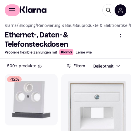
Für Shopper
Für Händler
Klarna
/
Shopping
/
Renovierung & Bau
/
Bauprodukte & Elektroartikel
/
Ethernet-, Daten- & 
Telefonsteckdosen
Probiere flexible Zahlungen mit
Lerne wie
500+ produkte
Filtern
Beliebtheit
-12%