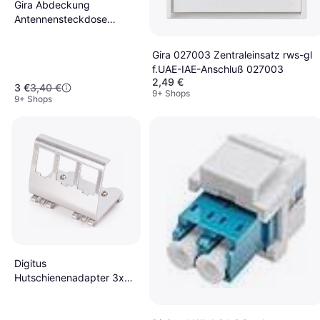
Gira Abdeckung
Antennensteckdose
Reinweiß-glänzend, 1
Stück
Gira 027003 Zentraleinsatz rws-gl
f.UAE-IAE-Anschluß 027003
2,49 €
3 €
3,40 €
9+ Shops
9+ Shops
Digitus
Hutschienenadapter 3x
Keystone Modul Edelstahl