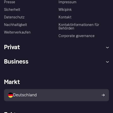
Presse
Impressum
Sicherheit
Wikipink
Datenschutz
Kontakt
Nachhaltigkeit
Kontaktinformationen für
Behörden
Weiterverkaufen
Corporate governance
Privat
Hilfe
Beschwerden
Business
Einloggen
Sicher shoppen mit Klarna
Händlersupport
Entwicklerseite
Mit Klarna einkaufen
Festgeld
Händlerportal
Betriebsstatus
Markt
Klarna App
Datenschutzeinstellungen
Mit Klarna verkaufen
Plattformen und Partner
Shops entdecken
Dein Widerrufsrecht
Deutschland
Käuferschutzrichtlinie