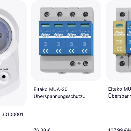
Eltako M
Eltako MUA-20
Überspan
Überspannungsschutz
Ableiter
Ableiter 1St
V 30100001
76,38 €
107,99 €
1