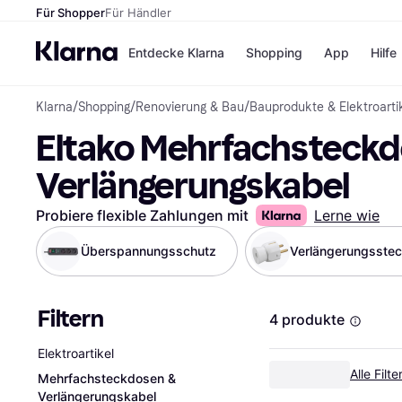
Für Shopper
Für Händler
Entdecke Klarna
Shopping
App
Hilfe
Klarna
/
Shopping
/
Renovierung & Bau
/
Bauprodukte & Elektroarti
Zahlungsmethoden
Shops
Eltako Mehrfachsteckd
Zahlungsmethoden
Kaufla
Sofort bezahlen
eBay
Bezahle in 3
Temu
Verlängerungskabel
Teilzahlungen
Samsu
Bezahle in bis zu 30
SHEIN
Probiere flexible Zahlungen mit
Lerne wie
Tagen
Ratenzahlung
Überspannungsschutz
Verlängerungsste
Alle Shops
Filtern
4 produkte
Elektroartikel
Alle Filt
Mehrfachsteckdosen &
Verlängerungskabel