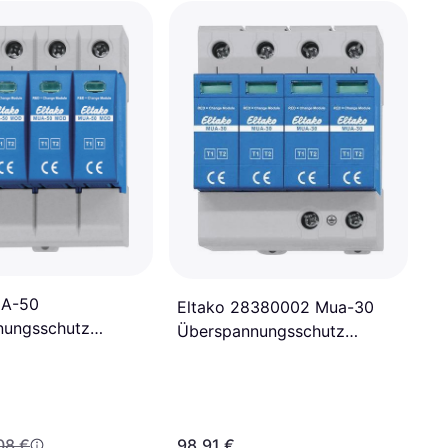
UA-50
Eltako 28380002 Mua-30
nungsschutz
Überspannungsschutz
Ableiter
08 €
98,91 €