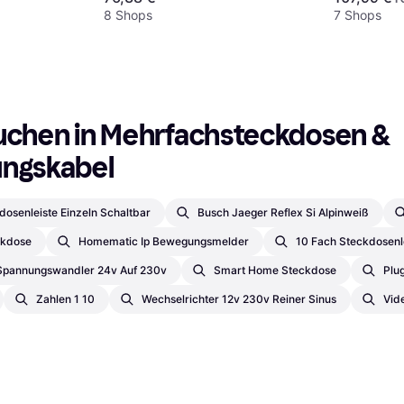
8 Shops
7 Shops
uchen in Mehrfachsteckdosen & 
ungskabel
dosenleiste Einzeln Schaltbar
Busch Jaeger Reflex Si Alpinweiß
ckdose
Homematic Ip Bewegungsmelder
10 Fach Steckdosenl
Spannungswandler 24v Auf 230v
Smart Home Steckdose
Plu
Zahlen 1 10
Wechselrichter 12v 230v Reiner Sinus
Vid