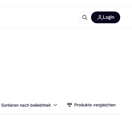
Login
Weitere Informationen
sstattung
M
Was ist Klarna?
Artikel
tegorien
Produkte vergleichen
Sortieren nach beliebtheit