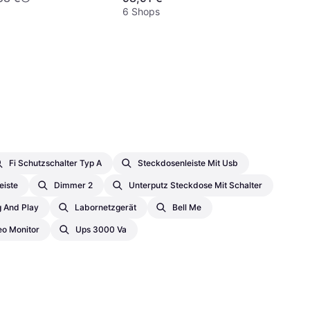
6 Shops
Fi Schutzschalter Typ A
Steckdosenleiste Mit Usb
eiste
Dimmer 2
Unterputz Steckdose Mit Schalter
g And Play
Labornetzgerät
Bell Me
eo Monitor
Ups 3000 Va